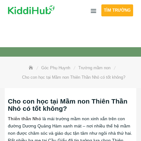
Skip
TÌM TRƯỜNG
to
content
Góc Phụ Huynh
Trường mầm non
Cho con học tại Mầm non Thiên Thần Nhỏ có tốt không?
Cho con học tại Mầm non Thiên Thần
Nhỏ có tốt không?
Thiên thần Nhỏ
là mái trường mầm non xinh xắn trên con
đường Dương Quảng Hàm xanh mát – nơi nhiều thế hệ mầm
non được chăm sóc và giáo dục tận tâm như ngôi nhà thứ hai.
Rất nhiều ba mẹ tại Cầu Giấy đã tin tưởng lựa chọn Thiên