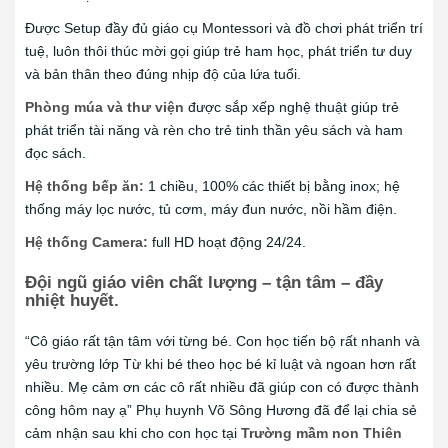
Được Setup đầy đủ giáo cụ Montessori và đồ chơi phát triển trí
tuệ, luôn thôi thúc mời gọi giúp trẻ ham học, phát triển tư duy
và bản thân theo đúng nhịp độ của lứa tuổi.
Phòng múa và thư viện
được sắp xếp nghệ thuật giúp trẻ
phát triển tài năng và rèn cho trẻ tinh thần yêu sách và ham
đọc sách.
Hệ thống bếp ăn:
1 chiều, 100% các thiết bị bằng inox; hệ
thống máy lọc nước, tủ cơm, máy đun nước, nồi hầm điện.
Hệ thống Camera:
full HD hoạt động 24/24.
Đội ngũ giáo viên
chất lượng – tận tâm – đầy
nhiệt huyết.
“Cô giáo rất tận tâm với từng bé. Con học tiến bộ rất nhanh và
yêu trường lớp Từ khi bé theo học bé kỉ luật và ngoan hơn rất
nhiều. Mẹ cảm ơn các cô rất nhiều đã giúp con có được thành
công hôm nay ạ” Phụ huynh Võ Sông Hương đã để lại chia sẻ
cảm nhận sau khi cho con học tại
Trường mầm non Thiên