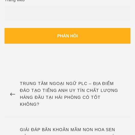
Điều
hướng
PREVIOUS
TRUNG TÂM NGOẠI NGỮ PLC – ĐỊA ĐIỂM
POST
ĐÀO TẠO TIẾNG ANH UY TÍN CHẤT LƯỢNG
bài
HÀNG ĐẦU TẠI HẢI PHÒNG CÓ TỐT
viết
KHÔNG?
NEXT
GIẢI ĐÁP BĂN KHOĂN MẦM NON HOA SEN