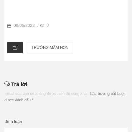
POSTED
08/06/2023
0
/
ON
CATEGORIES
TRƯỜNG MẦM NON
Trả lời
Email của bạn sẽ không được hiển thị công khai.
Các trường bắt buộc
được đánh dấu
*
Bình luận