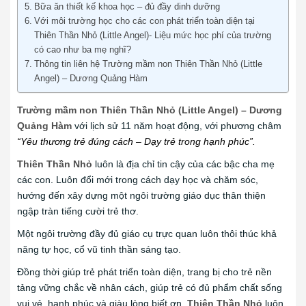
Bữa ăn thiết kế khoa học – đủ đầy dinh dưỡng
Với môi trường học cho các con phát triển toàn diện tại
Thiên Thần Nhỏ (Little Angel)- Liệu mức học phí của trường
có cao như ba mẹ nghĩ?
Thông tin liên hệ Trường mầm non Thiên Thần Nhỏ (Little
Angel) – Dương Quảng Hàm
Trường mầm non Thiên Thần Nhỏ (Little Angel) – Dương
Quảng Hàm
với lịch sử 11 năm hoạt động, với phương châm
“Yêu thương trẻ đúng cách – Dạy trẻ trong hạnh phúc”.
Thiên Thần Nhỏ
luôn là địa chỉ tin cậy của các bậc cha mẹ
các con. Luôn đổi mới trong cách dạy học và chăm sóc,
hướng đến xây dựng một ngôi trường giáo dục thân thiện
ngập tràn tiếng cười trẻ thơ.
Một ngôi trường đầy đủ giáo cụ trực quan luôn thôi thúc khả
năng tự học, cổ vũ tinh thần sáng tạo.
Đồng thời giúp trẻ phát triển toàn diện, trang bị cho trẻ nền
tảng vững chắc về nhân cách, giúp trẻ có đủ phẩm chất sống
vui vẻ, hạnh phúc và giàu lòng biết ơn.
Thiên Thần Nhỏ
luôn