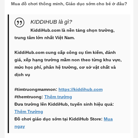
Mua đồ chơi thông minh, Giáo dục sớm cho bé ở đâu?
KIDDIHUB là gì?
KiddiHub.com là nền tảng chọn trường,
trung tâm lớn nhất Việt Nam.
KiddiHub.com cung cấp công cụ tìm kiếm, đánh
giá, xếp hạng trường mầm non theo từng khu vực,
mức học phí, phân hệ trường, cơ sở vật chất và
dịch vụ
#timtruongmamnon:
https://kiddihub.com
#themtruong:
Thêm trường
Đưa trường lên KiddiHub, tuyển sinh hiệu quả:
Thêm Trường
Đồ chơi giáo dục sớm tại KiddiHub Store:
Mua
ngay