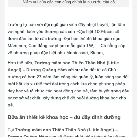
Niềm vui của các con cũng chính là nụ cười của cô
Trường tự hào với đội ngũ giáo viên đầy nhiệt huyết, tận tâm
với nghề, luôn yêu thương các con. Đặc biệt 100% các cô
được
đào tạo từ các trường: Đại học thủ đô khoa giáo dục
Mầm non, Cao đẳng sư phạm mẫu giáo TW,…. Có bằng cấp
về phương pháp đặc biệt như Montessori, Steam,…
Hơn thế nữa,
Trường mầm non Thiên Thần Nhỏ (Little
Angel) – Dương Quảng Hàm
với sự dẫn dắt từ
cô Chủ
trường có hơn 27 năm làm công tác quản lý, luôn sáng tạo đổi
mới bắt kịp xu thế thời đại trong cách lựa chọn phương pháp
dạy học và tổ chức các hoạt động cho trẻ, tâm huyết trong đầu
tư cơ sở vật chất, xây dựng chế độ nuôi dưỡng khoa học cho
trẻ.
Bữa ăn thiết kế khoa học – đủ đầy dinh dưỡng
Tại
Trường mầm non Thiên Thần Nhỏ (Little Angel) –
Dương Quảng Hàm
con sẽ được phát triển toàn diện về mọi