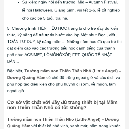
Sự kiện: ngày hội đến trường, Mid – Autumn Fistival,
lễ hội Halloween, Giáng Sinh, vui tết 1-6, lễ tốt nghiệp
cho các bé 5 tuổi, trại hè.
5. Chương trình TIỀN TIỂU HỌC trang bị cho trẻ đầy đủ kiến
thức, kỹ năng để trẻ tự tin bước vào lớp Một như: Đọc , viết ,
TOÁN TƯ DUY, kỹ năng mềm… Những năm học đã qua trẻ thi
đạt điểm cao vào các trường tiểu học danh tiếng của thành
phố như: ACSIMET, LÔMÔNÔXÔP, FPT, QUỐC TẾ NHẬT
BẢN…
Đặc biệt,
Trường mầm non Thiên Thần Nhỏ (Little Angel) –
Dương Quảng Hàm
có chế độ trông ngoài giờ và các dịch vụ
phù hợp tạo điều kiện cho phụ huynh đi sớm, về muộn, làm
ngoài giờ.
Cơ sở vật chất với đầy đủ trang thiết bị tại Mầm
non Thiên Thần Nhỏ có
tốt không?
Trường mầm non Thiên Thần Nhỏ (Little Angel) – Dương
Quảng Hàm
với thiết kế nhỏ xinh, xanh mát; nằm trong khuôn