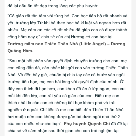
để lại dấu ấn tốt đẹp trong lòng các phụ huynh:
“Cô giáo rất tận tâm với từng bé. Con học tiến bộ rất nhanh và
yêu trường lớp Từ khi bé theo học bé kỉ luật và ngoan hơn rất
nhiều. Mẹ cảm ơn các cô rất nhiều đã giúp con có được thành
công hôm nay ạ” chia sẻ của chị Hương có con học tại
Trường mầm non Thiên Thần Nhỏ (Little Angel) – Dương
Quảng
Hàm.
“Sau một hồi phân vân quyết định chuyển trường cho con, mẹ
con cũng đắn đó, cân nhắc khi gửi con vào trường Thiên Thần
Nhỏ. Và đến bây giờ, chuẩn bị chia tay các cô bước vào ngôi
trường tiểu học, mẹ con hài lòng với quyết định của mình. Ở
đây con thích đi học hơn, con khen đồ ăn ở lớp ngon, con vui
mỗi khi đến lớp, con rất yêu cô giáo của con. Điều mẹ con
thích nhất là các con có những tiết học khám phá và trải
nghiệm ở ngoài. Chỉ tiếc là mẹ con biết đến Thiên Thần Nhỏ
hơi muộn nên con không được gắn bó dưới ngôi nhà thứ 2
của con nhiều như các bạn”.
Phụ huynh Quỳnh Chi
đã để lại
chia sẻ về cảm nhận sau thời gian cho con trải nghiệm tại