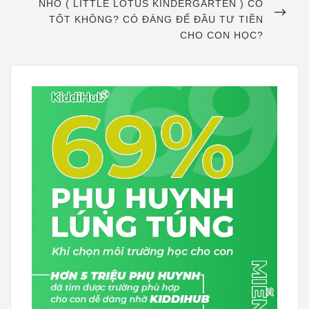
POST
NHỎ ( LITTLE LOTUS KINDERGARTEN ) CÓ
TỐT KHÔNG? CÓ ĐÁNG ĐỂ ĐẦU TƯ TIỀN
CHO CON HỌC?