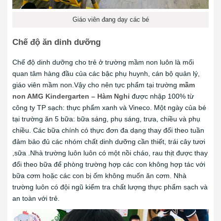
Giáo viên đang dạy các bé
Chế độ ăn dinh dưỡng
Chế độ dinh dưỡng cho trẻ ở trường mầm non luôn là mối
quan tâm hàng đầu của các bậc phụ huynh, cán bộ quản lý,
giáo viên mầm non.Vậy cho nên tực phẩm tại trường
mầm
non AMG Kindergarten – Hàm Nghi
được nhập 100% từ
công ty TP sạch: thực phẩm xanh và Vineco. Một ngày của bé
tại trường ăn 5 bữa: bữa sáng, phụ sáng, trưa, chiều và phụ
chiều. Các bữa chính có thực đơn đa dạng thay đổi theo tuần
đảm bảo đủ các nhóm chất dinh dưỡng cần thiết, trái cây tươi
,sữa .Nhà trường luôn luôn có một nồi cháo, rau thịt được thay
đổi theo bữa để phòng trường hợp các con không hợp tác với
bữa cơm hoặc các con bị ốm không muốn ăn cơm. Nhà
trường luôn có đội ngũ kiểm tra chất lượng thực phẩm sạch và
an toàn với trẻ.