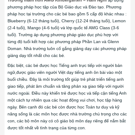
Trường mầm non AMG Kindergarten – Hàm Nghi
áp dụng
phương pháp học tập của Bộ Giáo dục và Đào tạo. Phương
pháp học tại trường cho các bé bao gồm 5 cấp độ khác nhau :
Blueberry (6-12 tháng tuổi), Cherry (12-24 tháng tuổi), Lemon
(2-4 tuổi), Mango (4-6 tuổi) và lớp quốc tế AMG Class (3-6
tuổi). Trường áp dụng phương pháp giáo dục phù hợp với
từng độ tuổi kết hợp các phương pháp Phần Lan và Glenn
Doman. Nhà trường luôn cố gắng giảng dạy các phương pháp
giảng dạy tốt nhất cho các bé.
Đặc biệt, các bé được học Tiếng anh trực tiếp với người bản
ngữ,được giáo viên người Việt dạy tiếng anh ôn bài vào một
buổi chiều. Đây là môi trường tốt giúp trẻ phát triển tiếng anh
giao tiếp, phát âm chuẩn và tăng phản xạ giao tiếp với người
nước ngoài. Điều này khiến trẻ được học và tiếp cận tiếng Anh
một cách tự nhiên qua các hoạt động vui chơi, học tập hàng
ngày. Bên cạnh đó các bé còn được học Toán tư duy và kỹ
năng sống là các môn học được nhà trường chú trọng cho các
con, các bộ môn này có cô giáo bộ môn dạy riêng để nắm bắt
được tốt nhất về tình trạng của từng con.