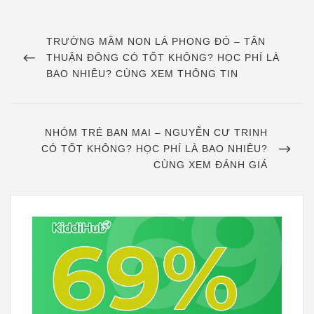
Điều
hướng
PREVIOUS
TRƯỜNG MẦM NON LÁ PHONG ĐỎ – TÂN
POST
THUẬN ĐÔNG CÓ TỐT KHÔNG? HỌC PHÍ LÀ
bài
BAO NHIÊU? CÙNG XEM THÔNG TIN
viết
NEXT
NHÓM TRẺ BAN MAI – NGUYỄN CƯ TRINH
POST
CÓ TỐT KHÔNG? HỌC PHÍ LÀ BAO NHIÊU?
CÙNG XEM ĐÁNH GIÁ