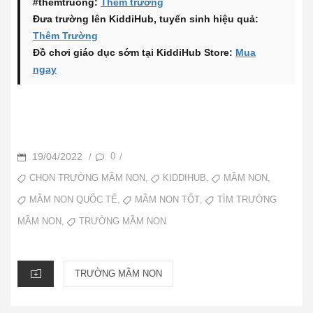
#themtruong:
Thêm trường
Đưa trường lên KiddiHub, tuyển sinh hiệu quả:
Thêm Trường
Đồ chơi giáo dục sớm tại KiddiHub Store:
Mua
ngay
POSTED
19/04/2022
0
/
/
ON
TAGS
,
,
,
CHỌN TRƯỜNG MẦM NON
KIDDIHUB
MẦM NON
,
,
MẦM NON QUỐC TẾ
MẦM NON TỐT
TÌM TRƯỜNG
,
TRƯỜNG MẦM NON
MẦM NON
CATEGORIES
TRƯỜNG MẦM NON