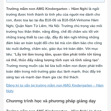
Trường mầm non AMG Kindergarten – Hàm Nghi
là ngôi
trường được hình thành từ tình yêu của người mẹ dành cho
con, được toạ lạc tại địa B18-06 và B18-05A Vinhome Hàm
Nghi, Quận Nam Từ Liêm, Hà Nội. Trường chú trọng vào môi
trường học thân thiện, năng động, chế độ chăm sóc tốt với
những trang thiết bị cao cấp, đầy đủ tiện nghi không những
đảm bảo an toàn tuyệt đối cho bé mà còn đảm bảo cho công
tác nuôi dưỡng, chăm sóc, giáo dục trẻ toàn diện. Với mục
tiêu: “
Lấy trẻ làm trung tâm, quan tâm phát triển tới từng
cá thể, thúc đẩy năng lượng tích cực và tính sáng tạo
“.
Trường mong muốn các bé lứa tuổi mầm non được phát triển
toàn diện trong môi trường giáo dục lành mạnh, thúc đẩy trẻ
sáng tạo và mạnh dạn tham gia các thử thách.
Đăng ký tư vấn tại trường mầm non AMG Kindergarten – Hàm
Nghi
Chương trình học và phương pháp giảng dạy