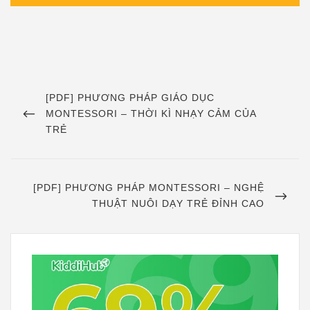
Điều
hướng
PREVIOUS
[PDF] PHƯƠNG PHÁP GIÁO DỤC
POST
MONTESSORI – THỜI KÌ NHẠY CẢM CỦA
bài
TRẺ
viết
NEXT
[PDF] PHƯƠNG PHÁP MONTESSORI – NGHỆ
POST
THUẬT NUÔI DẠY TRẺ ĐỈNH CAO