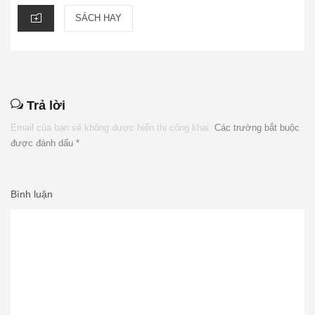
CATEGORIES
SÁCH HAY
Trả lời
Email của bạn sẽ không được hiển thị công khai.
Các trường bắt buộc
được đánh dấu
*
Bình luận