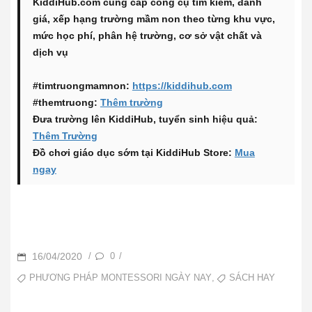
KiddiHub.com cung cấp công cụ tìm kiếm, đánh
giá, xếp hạng trường mầm non theo từng khu vực,
mức học phí, phân hệ trường, cơ sở vật chất và
dịch vụ
#timtruongmamnon:
https://kiddihub.com
#themtruong:
Thêm trường
Đưa trường lên KiddiHub, tuyển sinh hiệu quả:
Thêm Trường
Đồ chơi giáo dục sớm tại KiddiHub Store:
Mua
ngay
POSTED
16/04/2020
0
/
/
ON
TAGS
,
PHƯƠNG PHÁP MONTESSORI NGÀY NAY
SÁCH HAY