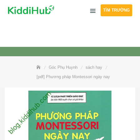
Skip
TÌM TRƯỜNG
to
content
Góc Phụ Huynh
sách hay
[pdf] Phương pháp Montessori ngày nay