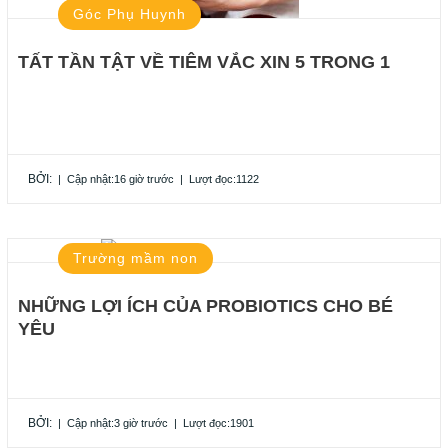
Góc Phụ Huynh
TẤT TẦN TẬT VỀ TIÊM VẮC XIN 5 TRONG 1
BỞI:
|
Cập nhật:16 giờ trước
|
Lượt đọc:1122
Trường mầm non
NHỮNG LỢI ÍCH CỦA PROBIOTICS CHO BÉ
YÊU
BỞI:
|
Cập nhật:3 giờ trước
|
Lượt đọc:1901