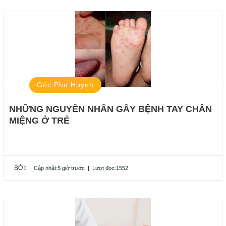
Góc Phụ Huynh
NHỮNG NGUYÊN NHÂN GÂY BỆNH TAY CHÂN
MIỆNG Ở TRẺ
BỞI:
|
Cập nhật:5 giờ trước
|
Lượt đọc:1552