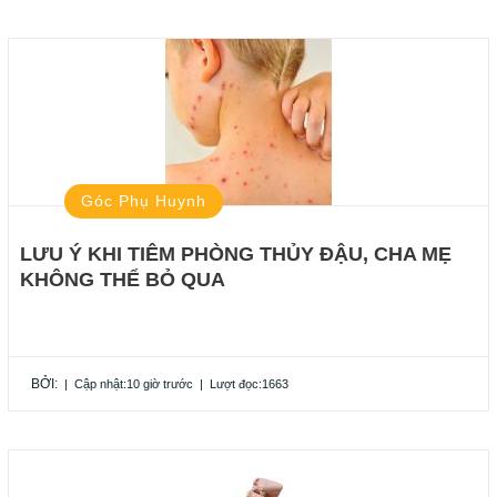
Góc Phụ Huynh
LƯU Ý KHI TIÊM PHÒNG THỦY ĐẬU, CHA MẸ
KHÔNG THỂ BỎ QUA
BỞI:
|
Cập nhật:10 giờ trước
|
Lượt đọc:1663