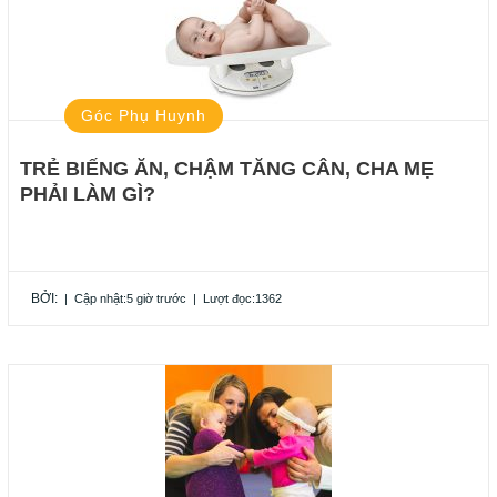
Góc Phụ Huynh
TRẺ BIẾNG ĂN, CHẬM TĂNG CÂN, CHA MẸ
PHẢI LÀM GÌ?
BỞI:
|
Cập nhật:5 giờ trước
|
Lượt đọc:1362