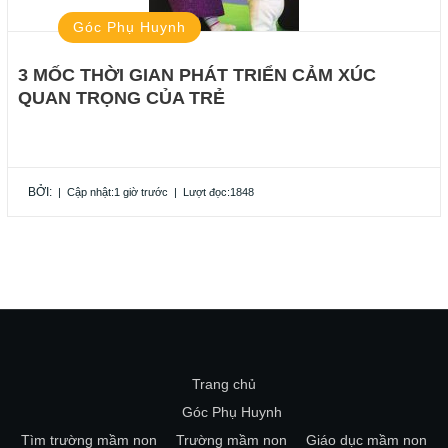
Góc Phụ Huynh
3 MỐC THỜI GIAN PHÁT TRIỂN CẢM XÚC
QUAN TRỌNG CỦA TRẺ
BỞI:
|
Cập nhật:1 giờ trước
|
Lượt đọc:1848
Trang chủ
Góc Phụ Huynh
Tìm trường mầm non
Trường mầm non
Giáo dục mầm non