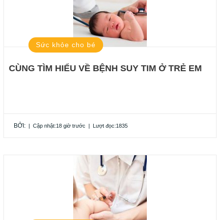
Sức khỏe cho bé
CÙNG TÌM HIỂU VỀ BỆNH SUY TIM Ở TRẺ EM
BỞI:
|
Cập nhật:18 giờ trước
|
Lượt đọc:1835