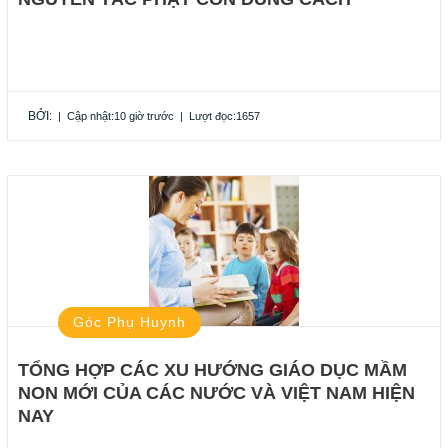
BỞI:
|
Cập nhật:10 giờ trước
|
Lượt đọc:1657
Góc Phụ Huynh
TỔNG HỢP CÁC XU HƯỚNG GIÁO DỤC MẦM
NON MỚI CỦA CÁC NƯỚC VÀ VIỆT NAM HIỆN
NAY