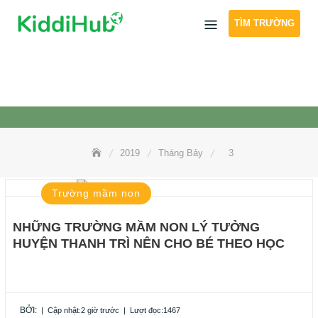
Skip
TÌM TRƯỜNG
to
content
2019
Tháng Bảy
3
Trường mầm non
NHỮNG TRƯỜNG MẦM NON LÝ TƯỞNG
HUYỆN THANH TRÌ NÊN CHO BÉ THEO HỌC
BỞI:
|
Cập nhật:2 giờ trước
|
Lượt đọc:1467