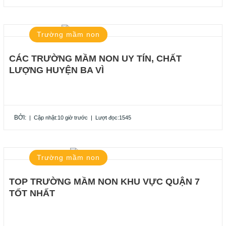
Trường mầm non
CÁC TRƯỜNG MẦM NON UY TÍN, CHẤT
LƯỢNG HUYỆN BA VÌ
BỞI:
|
Cập nhật:10 giờ trước
|
Lượt đọc:1545
Trường mầm non
TOP TRƯỜNG MẦM NON KHU VỰC QUẬN 7
TỐT NHẤT