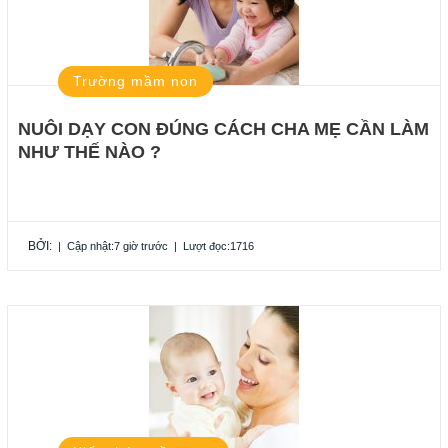
Trường mầm non
NUÔI DẠY CON ĐÚNG CÁCH CHA MẸ CẦN LÀM
NHƯ THẾ NÀO ?
BỞI:
|
Cập nhật:7 giờ trước
|
Lượt đọc:1716