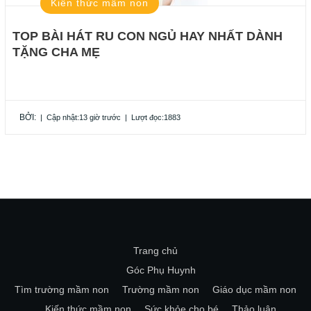
Kiến thức mầm non
TOP BÀI HÁT RU CON NGỦ HAY NHẤT DÀNH
TẶNG CHA MẸ
BỞI:
|
Cập nhật:13 giờ trước
|
Lượt đọc:1883
Trang chủ
Góc Phụ Huynh
Tìm trường mầm non
Trường mầm non
Giáo dục mầm non
Kiến thức mầm non
Sức khỏe cho bé
Thảo luận