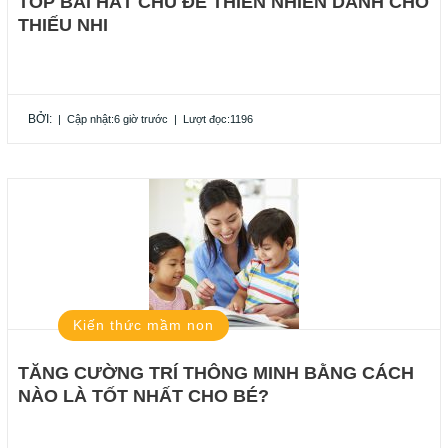
TOP BÀI HÁT CHỦ ĐỀ THIÊN NHIÊN DÀNH CHO
THIẾU NHI
BỞI:
|
Cập nhật:6 giờ trước
|
Lượt đọc:1196
Kiến thức mầm non
TĂNG CƯỜNG TRÍ THÔNG MINH BẰNG CÁCH
NÀO LÀ TỐT NHẤT CHO BÉ?