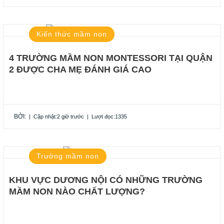
Kiến thức mầm non
4 TRƯỜNG MẦM NON MONTESSORI TẠI QUẬN
2 ĐƯỢC CHA MẸ ĐÁNH GIÁ CAO
BỞI:
|
Cập nhật:2 giờ trước
|
Lượt đọc:1335
Trường mầm non
KHU VỰC DƯƠNG NỘI CÓ NHỮNG TRƯỜNG
MẦM NON NÀO CHẤT LƯỢNG?