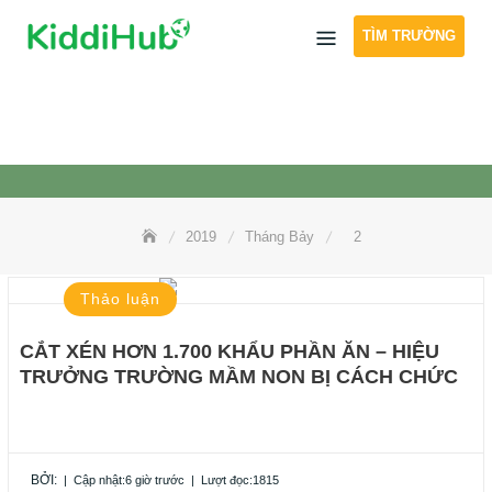
Skip
TÌM TRƯỜNG
to
content
2019
Tháng Bảy
2
Thảo luận
CẮT XÉN HƠN 1.700 KHẨU PHẦN ĂN – HIỆU
TRƯỞNG TRƯỜNG MẦM NON BỊ CÁCH CHỨC
BỞI:
|
Cập nhật:6 giờ trước
|
Lượt đọc:1815