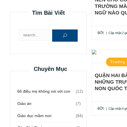
TRƯỜNG MẦ
Tìm Bài Viết
NGỮ NÀO QU
Tìm kiếm cho:
BỞI:
|
Cập nhật:2 g
Trường
Chuyên Mục
QUẬN HAI B
NHỮNG TRƯ
NON QUỐC T
66 điều mẹ không nói với con
(12)
Giáo án
(7)
BỞI:
|
Cập nhật:4 g
Giáo dục mầm non
(84)