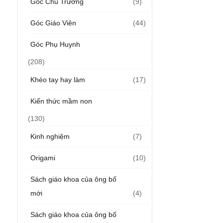
Góc Chủ Trường
(9)
Góc Giáo Viên
(44)
Góc Phụ Huynh
(208)
Khéo tay hay làm
(17)
Kiến thức mầm non
(130)
Kinh nghiệm
(7)
Origami
(10)
Sách giáo khoa của ông bố
mới
(4)
Sách giáo khoa của ông bố