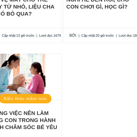
 TỪ NHỎ, LIỆU CHA
CON CHƠI GÌ, HỌC GÌ?
CÓ BỎ QUA?
BỞI:
|
Cập nhật:13 giờ trước
|
Lượt đọc:1679
|
Cập nhật:20 giờ trước
|
Lượt đọc:18
Kiến thức mầm non
NG VIỆC NÊN LÀM
G CON TRONG HÀNH
NH CHĂM SÓC BÉ YÊU