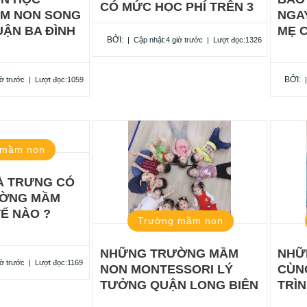
CÓ MỨC HỌC PHÍ TRÊN 3
M NON SONG
NGAY
TRIỆU ĐỒNG/THÁNG
ẬN BA ĐÌNH
MẸ 
BỞI:
|
Cập nhật:4 giờ trước
|
Lượt đọc:1326
BỞI:
iờ trước
|
Lượt đọc:1059
 mầm non
À TRƯNG CÓ
ỜNG MẦM
Ế NÀO ?
Trường mầm non
NHỮNG TRƯỜNG MẦM
NHỮ
iờ trước
|
Lượt đọc:1169
NON MONTESSORI LÝ
CÙN
TƯỞNG QUẬN LONG BIÊN
TRÌ