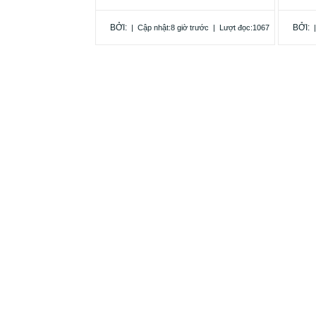
BỞI:
BỞI:
|
Cập nhật:8 giờ trước
|
Lượt đọc:1067