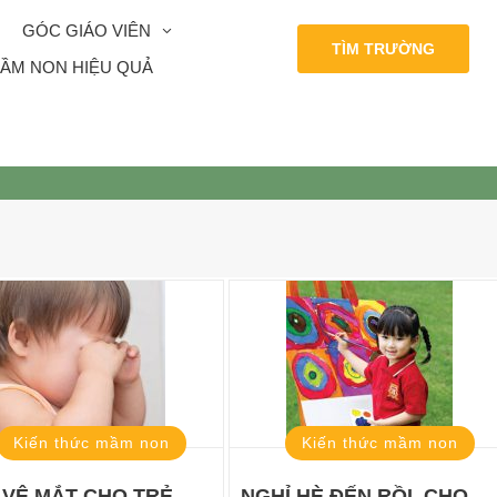
GÓC GIÁO VIÊN
TÌM TRƯỜNG
ẦM NON HIỆU QUẢ
Kiến thức mầm non
Kiến thức mầm non
 VỆ MẮT CHO TRẺ
NGHỈ HÈ ĐẾN RỒI, CHO