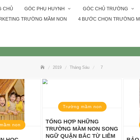
G CHỦ
GÓC PHỤ HUYNH
GÓC CHỦ TRƯỜNG
RKETING TRƯỜNG MẦM NON
4 BƯỚC CHỌN TRƯỜNG M
2019
Tháng Sáu
7
Trường mầm non
TỔNG HỢP NHỮNG
 mầm non
TRƯỜNG MẦM NON SONG
NGỮ QUẬN BẮC TỪ LIÊM
ON HỌC
BẢO