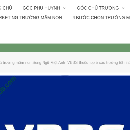
G CHỦ
GÓC PHỤ HUYNH
GÓC CHỦ TRƯỜNG
RKETING TRƯỜNG MẦM NON
4 BƯỚC CHỌN TRƯỜNG M
 trường mầm non Song Ngữ Việt Anh -VBBS thuộc top 5 các trường tốt nhất