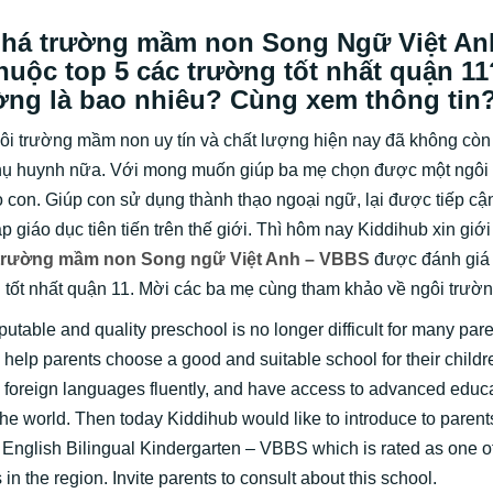
há trường mầm non Song Ngữ Việt Anh
uộc top 5 các trường tốt nhất quận 1
ờng là bao nhiêu? Cùng xem thông tin
ôi trường mầm non uy tín và chất lượng hiện nay đã không còn
hụ huynh nữa. Với mong muốn giúp ba mẹ chọn được một ngôi t
 con. Giúp con sử dụng thành thạo ngoại ngữ, lại được tiếp cậ
giáo dục tiên tiến trên thế giới. Thì hôm nay Kiddihub xin giới
trường mầm non Song ngữ Việt Anh
– VBBS
được đánh giá 
g tốt nhất quận 11. Mời các ba mẹ cùng tham khảo về ngôi trườ
putable and quality preschool is no longer difficult for many par
o help parents choose a good and suitable school for their childr
 foreign languages ​​fluently, and have access to advanced educ
he world. Then today Kiddihub would like to introduce to parent
English Bilingual Kindergarten – VBBS which is rated as one of
 in the region. Invite parents to consult about this school.