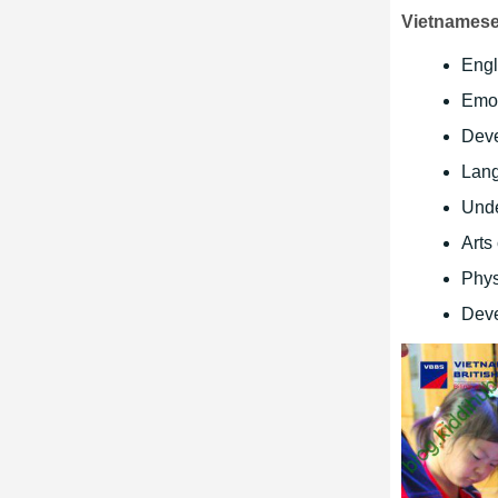
Vietnamese 
Engl
Emot
Deve
Lang
Unde
Arts 
Phys
Deve