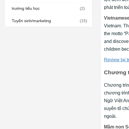
phát triển t
trường tiểu học
(2)
Vietnamese 
Tuyển sinh/marketing
(15)
Vietnam. The
the motto “P
and discover
children be
Review tại 
Chương t
Chương trìn
chương trìn
Ngữ Việt Anh
xuyên tổ chứ
ngoài.
Mầm non S