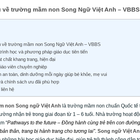
ệu về trường mầm non Song Ngữ Việt Anh – VBBS
ệu về trường mầm non Song Ngữ Việt Anh – VBBS
rình học và phương pháp giáo dục tiên tiến
 chất khang trang, hiện đại
giáo viên chuyên nghiệp
 an toàn, dinh dưỡng mỗi ngày giúp bé khỏe, mẹ vui
và chính sách ưu đãi phù hợp
 liên hệ
m non Song ngữ Việt Anh
là trường mầm non chuẩn Quốc tế t
ờng nhận trẻ trong giai đoạn từ 1 – 6 tuổi. Nhà trường hoạt độ
m “
Pathways to the future – Đồng hành cùng trẻ trên con đường
bản thân, trang bị hành trang cho tương lai”
.
Song ngữ Việt A
những bài học giáo dục hiện đại, giúp trẻ trở thành công dân t