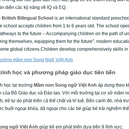
oàn diện các kỹ năng về IQ và EQ.
British Bilingual School
is an international standard preschoo
 school accepts children from 1 to 6 years old. The school oper
athways to the future – Accompanying children on the path of u
ing themselves, equipping them for the future”. modern educati
come global citizens.Children develop comprehensively skills i
trường mầm non Song Ngữ Việt Anh
rình học và phương pháp giáo dục tiên tiến
h học tại trường
Mầm non Song ngữ Việt Anh
áp dụng theo 
h của Bộ Giáo dục và Đào tạo. Với môi trường tại cơ sở mầm 
, trẻ tự do phát triển cả thể chất và trí tuệ. Bên cạnh đó, nhà 
c buổi ngoại khóa, dã ngoại cho các bé giúp bé trải nghiệm thế
ong ngữ Việt Anh
giúp trẻ em phát triển dựa trên 9 lĩnh vực: