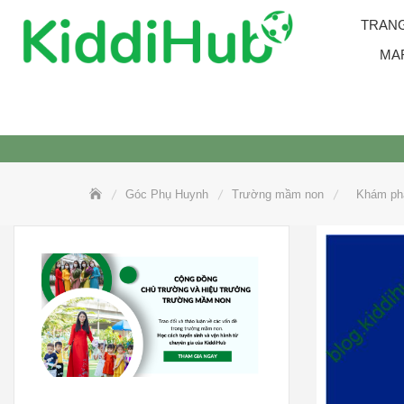
Skip
TRAN
to
content
MA
Góc Phụ Huynh
Trường mầm non
Khám phá