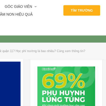
GÓC GIÁO VIÊN
TÌM TRƯỜNG
ẦM NON HIỆU QUẢ
 quận 11? Học phí trường là bao nhiêu? Cùng xem thông tin?