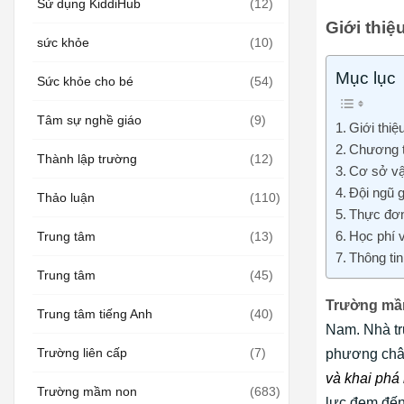
Sử dụng KiddiHub
(12)
Giới thi
sức khỏe
(10)
Mục lục
Sức khỏe cho bé
(54)
Tâm sự nghề giáo
(9)
Giới thi
Chương t
Thành lập trường
(12)
Cơ sở vật
Đội ngũ 
Thảo luận
(110)
Thực đơn
Học phí 
Trung tâm
(13)
Thông tin
Trung tâm
(45)
Trường mầ
Trung tâm tiếng Anh
(40)
Nam. Nhà trư
Trường liên cấp
(7)
phương châ
và khai phá 
Trường mầm non
(683)
lực đem đến 