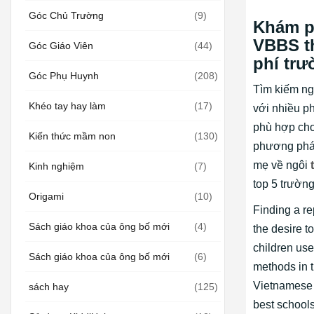
Góc Chủ Trường
(9)
Khám p
VBBS th
Góc Giáo Viên
(44)
phí trư
Góc Phụ Huynh
(208)
Tìm kiếm ng
Khéo tay hay làm
(17)
với nhiều p
phù hợp cho
Kiến thức mầm non
(130)
phương pháp 
mẹ về ngôi
Kinh nghiệm
(7)
top 5 trườn
Origami
(10)
Finding a re
Sách giáo khoa của ông bố mới
(4)
the desire t
children use
Sách giáo khoa của ông bố mới
(6)
methods in t
Vietnamese 
sách hay
(125)
best schools