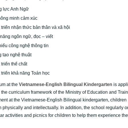
g lực Anh Ngữ
thông minh cảm xúc
 triển nhận thức bản thân và xã hội
năng ngôn ngữ, đọc – viết
iểu công nghệ thông tin
 tạo nghệ thuật
 triển thể chất
 triển khả năng Toán học
lum at the
Vietnamese-English Bilingual Kindergarten
is appl
 the curriculum framework of the Ministry of Education and Train
ent at the Vietnamese-English Bilingual kindergarten, children a
 physically and intellectually. In addition, the school regularly 
lar activities and picnics for children to help them experience th