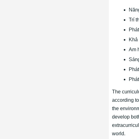
Năn
Trí 
Phát
Khả 
Am h
Sáng
Phát
Phát
The curricu
according to
the environm
develop both
extracurricu
world.