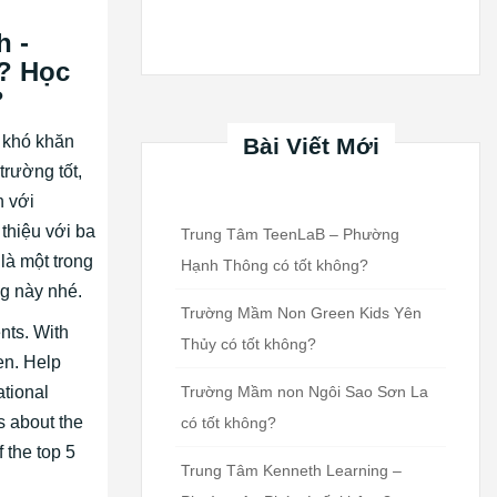
 -
1? Học
?
 khó khăn
Bài Viết Mới
rường tốt,
n với
 thiệu với ba
Trung Tâm TeenLaB – Phường
là một trong
Hạnh Thông có tốt không?
ng này nhé.
Trường Mầm Non Green Kids Yên
ents. With
Thủy có tốt không?
en. Help
Trường Mầm non Ngôi Sao Sơn La
ational
s about the
có tốt không?
 the top 5
Trung Tâm Kenneth Learning –