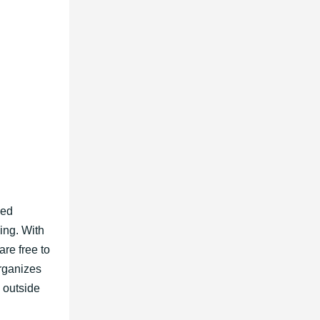
ied
ing. With
re free to
organizes
e outside