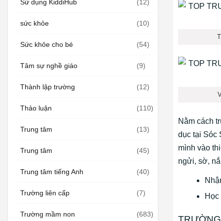
Sử dụng KiddiHub
(12)
sức khỏe
(10)
T
Sức khỏe cho bé
(54)
Tâm sự nghề giáo
(9)
Thành lập trường
(12)
Thảo luận
(110)
Nằm cách t
Trung tâm
(13)
dục tại Sóc
mình vào thi
Trung tâm
(45)
ngửi, sờ, nắ
Trung tâm tiếng Anh
(40)
Nhận
Trường liên cấp
(7)
Học 
Trường mầm non
(683)
TRƯỜNG 