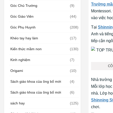
Trường mầm
Góc Chủ Trường
(9)
Montessori. 
Góc Giáo Viên
(44)
vào việc học
Tại
Shinnin
Góc Phụ Huynh
(208)
Anh và tiếng
Khéo tay hay làm
(17)
tiếp cận ng
Kiến thức mầm non
(130)
Kinh nghiệm
(7)
CÔ
Origami
(10)
Nhà trường c
Sách giáo khoa của ông bố mới
(4)
Mỗi lớp học
Sách giáo khoa của ông bố mới
(6)
nhà. Lớp học
Shinning S
sách hay
(125)
chơi.