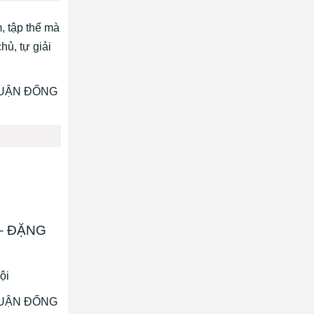
, tập thể mà
hủ, tự giải
– ĐẶNG
ội