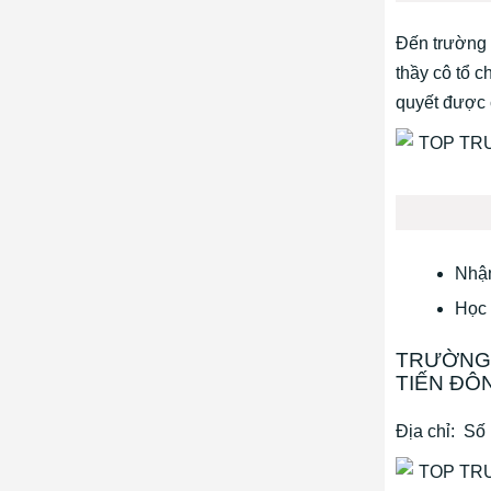
Đến trường 
thầy cô tổ c
quyết được 
Nhận
Học 
TRƯỜNG 
TIẾN ĐÔ
Địa chỉ: Số