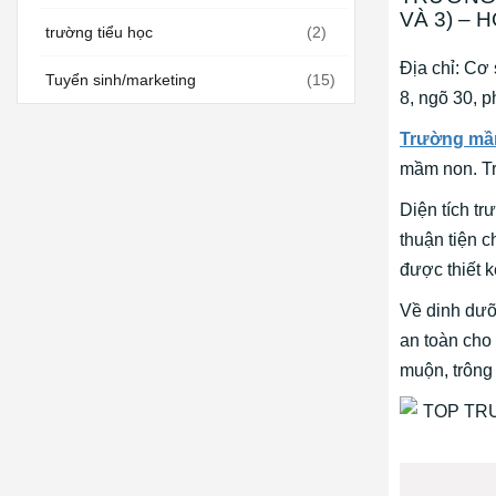
VÀ 3) –
trường tiểu học
(2)
Địa chỉ: Cơ
Tuyển sinh/marketing
(15)
8, ngõ 30, 
Trường mầm
mầm non. Tr
Diện tích tr
thuận tiện c
được thiết k
Về dinh dư
an toàn cho
muộn, trông 