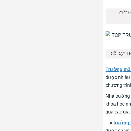
GIỜ H
CÔ DẠY T
Trường mầm
được nhiều 
chương trìn
Nhà trường 
khoa học nh
qua các giai
Tại
trường 
được chăm s