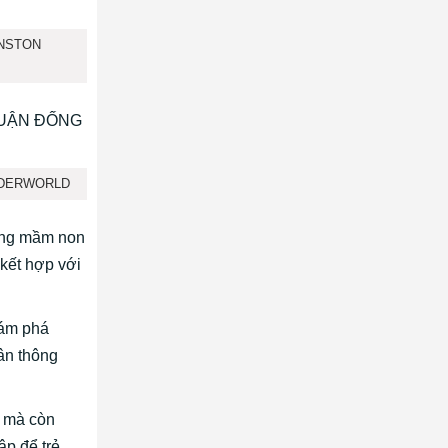
INSTON
NDERWORLD
ờng mầm non
kết hợp với
hám phá
ân thông
i mà còn
ập để trẻ