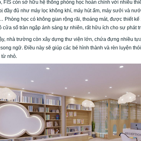
, FIS còn sở hữu hệ thống phòng học hoàn chỉnh với nhiều thiết
bị đầy đủ như máy lọc không khí, máy hút ẩm, máy sưởi và nư
… Phòng học có không gian rộng rãi, thoáng mát, được thiết kế
 cửa sổ tràn ngập ánh sáng tự nhiên, rất hữu ích cho sự phát tr
ậy, nhà trường còn xây dựng thư viện lớn, chứa đựng nhiều tự
 song ngữ. Điều này sẽ giúp các bé hình thành và rèn luyện thó
 từ nhỏ.