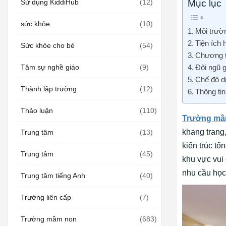
Mục lục
Sử dụng KiddiHub
(12)
sức khỏe
(10)
Môi trườn
Tiện ích 
Sức khỏe cho bé
(54)
Chương tr
Đội ngũ g
Tâm sự nghề giáo
(9)
Chế độ d
Thành lập trường
(12)
Thông tin
Thảo luận
(110)
Trường mầ
khang trang,
Trung tâm
(13)
kiến trúc t
Trung tâm
(45)
khu vực vui
nhu cầu học 
Trung tâm tiếng Anh
(40)
Trường liên cấp
(7)
Trường mầm non
(683)