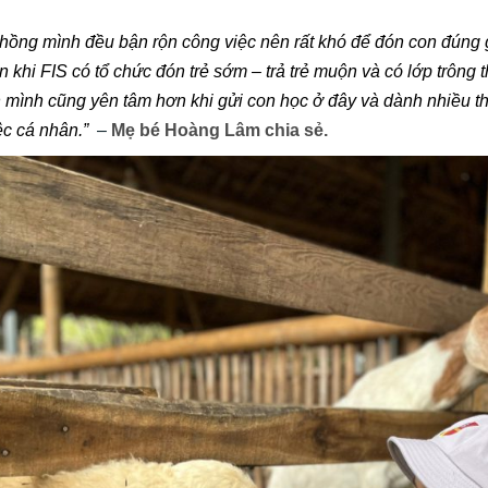
chồng mình đều bận rộn công việc nên rất khó để đón con đúng
 khi FIS có tổ chức đón trẻ sớm – trả trẻ muộn và có lớp trông 
h mình cũng yên tâm hơn khi gửi con học ở đây và dành nhiều t
ệc cá nhân.”
–
Mẹ bé Hoàng Lâm chia sẻ.