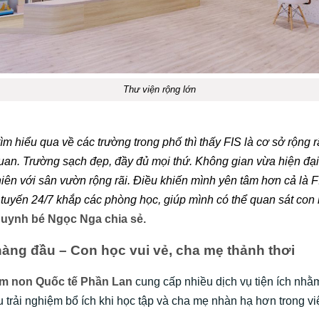
Thư viện rộng lớn
ìm hiểu qua về các trường trong phố thì thấy FIS là cơ sở rộng r
uan. Trường sạch đẹp, đầy đủ mọi thứ. Không gian vừa hiện đạ
iên với sân vườn rộng rãi. Điều khiến mình yên tâm hơn cả là F
 tuyến 24/7 khắp các phòng học, giúp mình có thể quan sát con 
uynh bé Ngọc Nga chia sẻ.
hàng đầu – Con học vui vẻ, cha mẹ thảnh thơi
m non Quốc tế Phần Lan
cung cấp nhiều dịch vụ tiện ích nh
u trải nghiệm bổ ích khi học tập và cha mẹ nhàn hạ hơn trong vi