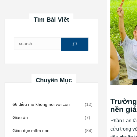
Tìm Bài Viết
Tìm kiếm cho:
Chuyên Mục
Trường
66 điều mẹ không nói với con
(12)
nền giá
Giáo án
(7)
Phần Lan là
cứu trong v
Giáo dục mầm non
(84)