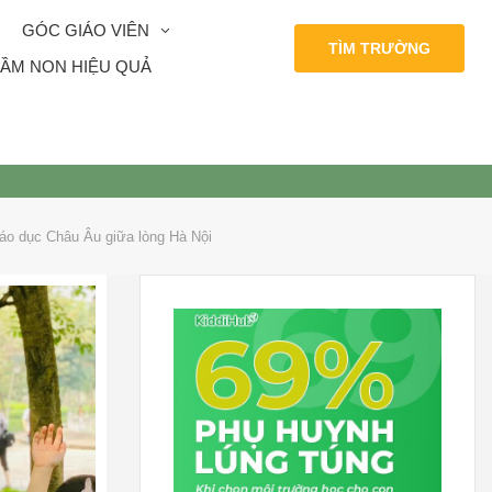
GÓC GIÁO VIÊN
TÌM TRƯỜNG
ẦM NON HIỆU QUẢ
áo dục Châu Âu giữa lòng Hà Nội