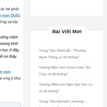
các bé phát
m non Quốc
ởng và hài
Bài Viết Mới
 trường mầm
hương trình
h học ở đây,
Trung Tâm TeenLaB – Phường
ết ơn thầy
Hạnh Thông có tốt không?
Trường Mầm Non Green Kids Yên
m non
Thủy có tốt không?
mẹ ưng ý như
Trường Mầm non Ngôi Sao Sơn La
có tốt không?
Trung Tâm Kenneth Learning –