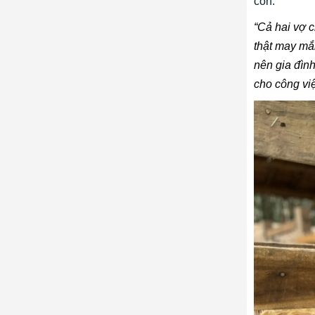
con.
“Cả hai vợ 
thật may mắn
nên gia đìn
cho công vi