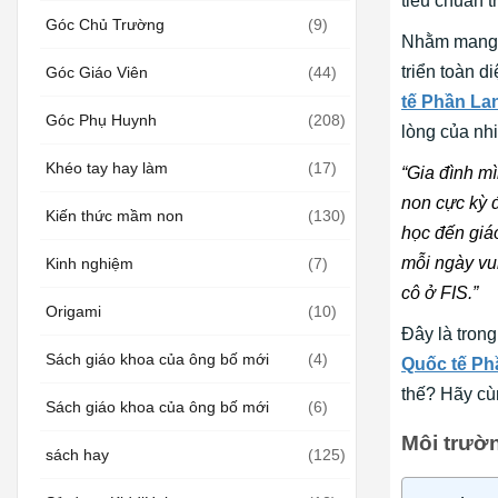
tiêu chuẩn t
Góc Chủ Trường
(9)
Nhằm mang n
triển toàn d
Góc Giáo Viên
(44)
tế Phần La
Góc Phụ Huynh
(208)
lòng của nhi
Khéo tay hay làm
(17)
“Gia đình m
non cực kỳ đ
Kiến thức mầm non
(130)
học đến giáo
mỗi ngày vui
Kinh nghiệm
(7)
cô ở FIS.”
Origami
(10)
Đây là tron
Sách giáo khoa của ông bố mới
(4)
Quốc tế Ph
thế? Hãy cù
Sách giáo khoa của ông bố mới
(6)
Môi trườn
sách hay
(125)