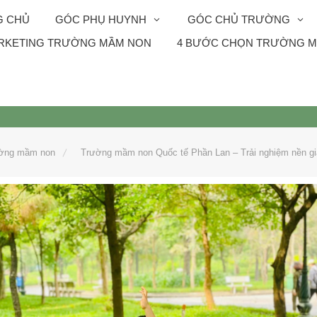
G CHỦ
GÓC PHỤ HUYNH
GÓC CHỦ TRƯỜNG
RKETING TRƯỜNG MẦM NON
4 BƯỚC CHỌN TRƯỜNG M
ờng mầm non
Trường mầm non Quốc tế Phần Lan – Trải nghiệm nền gi