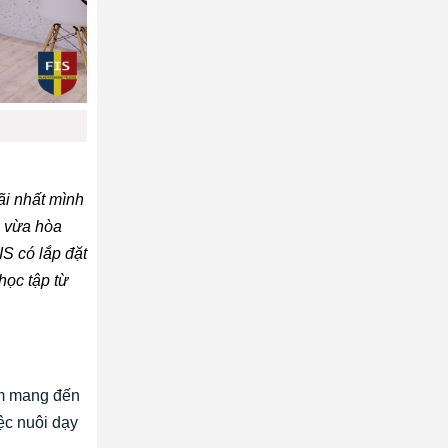
ãi nhất mình
i vừa hòa
IS có lắp đặt
học tập từ
ằm mang đến
ệc nuôi dạy