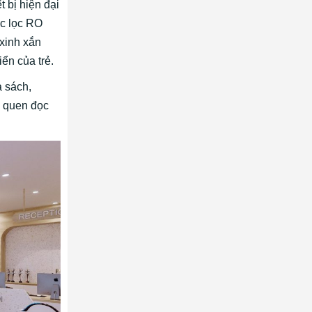
 bị hiện đại
ớc lọc RO
 xinh xắn
iển của trẻ.
a sách,
i quen đọc