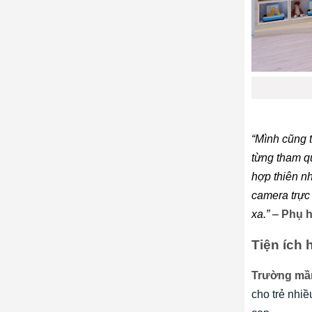
“
Mình cũng t
từng tham q
hợp thiên nh
camera trực
xa.” –
Phụ h
Tiện ích 
Trường mầ
cho trẻ nhiề