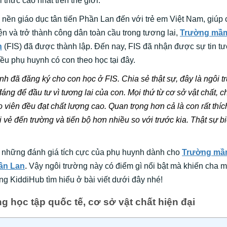
ri thức cao nhất trên thế giới.
ền giáo dục tân tiến Phần Lan đến với trẻ em Việt Nam, giúp 
iện và trở thành công dân toàn cầu trong tương lai,
Trường mầ
n
(FIS) đã được thành lập. Đến nay, FIS đã nhận được sự tin tư
ều phụ huynh có con theo học tại đây.
ình đã đăng ký cho con học ở FIS. Chia sẻ thật sự, đây là ngôi
áng để đầu tư vì tương lai của con. Mọi thứ từ cơ sở vật chất, c
 viên đều đạt chất lượng cao. Quan trọng hơn cả là con rất thíc
 vẻ đến trường và tiến bộ hơn nhiều so với trước kia. Thật sự bi
g những đánh giá tích cực của phụ huynh dành cho
Trường mầ
ần Lan
.
Vậy ngôi trường này có điểm gì nổi bật mà khiến cha 
ng KiddiHub tìm hiểu ở bài viết dưới đây nhé!
g học tập quốc tế, cơ sở vật chất hiện đại