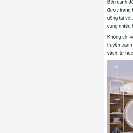
Bên cạnh đó
được trang 
uống tại vòi
cùng nhiều ô
Không chỉ v
truyện tranh
sách, tự học