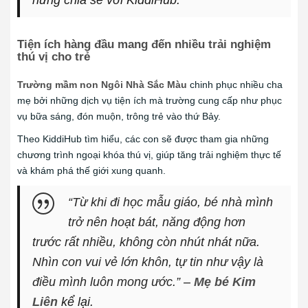
hứng chia sẻ với KiddiHub.
Tiện ích hàng đầu mang đến nhiều trải nghiệm
thú vị cho trẻ
Trường mầm non Ngôi Nhà Sắc Màu
chinh phục nhiều cha
mẹ bởi những dịch vụ tiện ích mà trường cung cấp như phục
vụ bữa sáng, đón muộn, trông trẻ vào thứ Bảy.
Theo KiddiHub tìm hiểu, các con sẽ được tham gia những
chương trình ngoại khóa thú vị, giúp tăng trải nghiệm thực tế
và khám phá thế giới xung quanh.
“Từ khi đi học mẫu giáo, bé nhà mình
trở nên hoạt bát, năng động hơn
trước rất nhiều, không còn nhút nhát nữa.
Nhìn con vui vẻ lớn khôn, tự tin như vậy là
điều mình luôn mong ước.”
–
Mẹ bé Kim
Liên
kể lại.