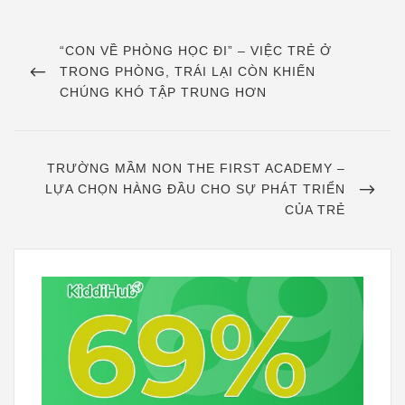
Điều
hướng
PREVIOUS
“CON VỀ PHÒNG HỌC ĐI” – VIỆC TRẺ Ở
POST
TRONG PHÒNG, TRÁI LẠI CÒN KHIẾN
bài
CHÚNG KHÓ TẬP TRUNG HƠN
viết
NEXT
TRƯỜNG MẦM NON THE FIRST ACADEMY –
POST
LỰA CHỌN HÀNG ĐẦU CHO SỰ PHÁT TRIỂN
CỦA TRẺ