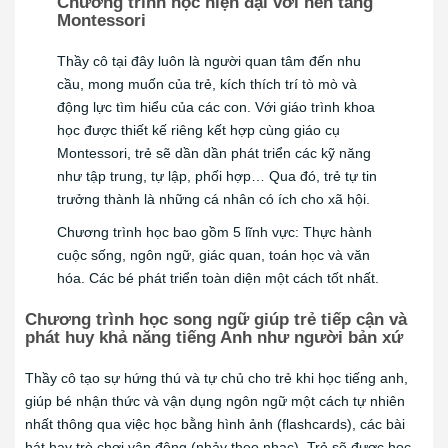
Chương trình học hiện đại với nền tảng
Montessori
Thầy cô tại đây luôn là người quan tâm đến nhu
cầu, mong muốn của trẻ, kích thích trí tò mò và
động lực tìm hiểu của các con. Với giáo trình khoa
học được thiết kế riêng kết hợp cùng giáo cụ
Montessori, trẻ sẽ dần dần phát triển các kỹ năng
như tập trung, tự lập, phối hợp… Qua đó, trẻ tự tin
trưởng thành là những cá nhân có ích cho xã hội.
Chương trình học bao gồm 5 lĩnh vực: Thực hành
cuộc sống, ngôn ngữ, giác quan, toán học và văn
hóa. Các bé phát triển toàn diện một cách tốt nhất.
Chương trình học song ngữ giúp trẻ tiếp cận và
phát huy khả năng tiếng Anh như người bản xứ
Thầy cô tạo sự hứng thú và tự chủ cho trẻ khi học tiếng anh,
giúp bé nhận thức và vận dụng ngôn ngữ một cách tự nhiên
nhất thông qua việc học bằng hình ảnh (flashcards), các bài
hát hay trò chơi vận động (nhảy theo nhạc). Trẻ sẽ được học