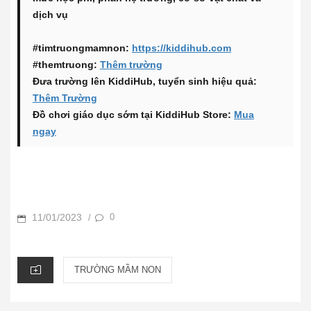
dịch vụ
#timtruongmamnon:
https://kiddihub.com
#themtruong:
Thêm trường
Đưa trường lên KiddiHub, tuyển sinh hiệu quả:
Thêm Trường
Đồ chơi giáo dục sớm tại KiddiHub Store:
Mua
ngay
POSTED
11/01/2023
0
/
ON
CATEGORIES
TRƯỜNG MẦM NON