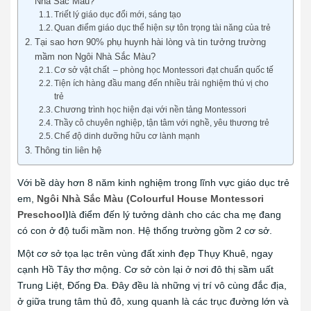
Nhà Sắc Màu?
Triết lý giáo dục đổi mới, sáng tạo
Quan điểm giáo dục thể hiện sự tôn trọng tài năng của trẻ
Tại sao hơn 90% phụ huynh hài lòng và tin tưởng trường
mầm non Ngôi Nhà Sắc Màu?
Cơ sở vật chất – phòng học Montessori đạt chuẩn quốc tế
Tiện ích hàng đầu mang đến nhiều trải nghiệm thú vị cho
trẻ
Chương trình học hiện đại với nền tảng Montessori
Thầy cô chuyên nghiệp, tận tâm với nghề, yêu thương trẻ
Chế độ dinh dưỡng hữu cơ lành mạnh
Thông tin liên hệ
Với bề dày hơn 8 năm kinh nghiệm trong lĩnh vực giáo dục trẻ
em,
Ngôi Nhà Sắc Màu
(Colourful House Montessori
Preschool)
là điểm đến lý tưởng dành cho các cha mẹ đang
có con ở độ tuổi mầm non. Hệ thống trường gồm 2 cơ sở.
Một cơ sở tọa lạc trên vùng đất xinh đẹp Thụy Khuê, ngay
cạnh Hồ Tây thơ mộng. Cơ sở còn lại ở nơi đô thị sầm uất
Trung Liệt, Đống Đa. Đây đều là những vị trí vô cùng đắc địa,
ở giữa trung tâm thủ đô, xung quanh là các trục đường lớn và