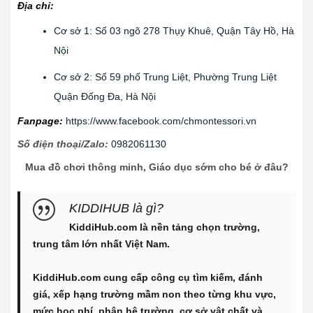
Địa chỉ:
Cơ sở 1: Số 03 ngõ 278 Thụy Khuê, Quận Tây Hồ, Hà
Nội
Cơ sở 2: Số 59 phố Trung Liệt, Phường Trung Liệt
Quận Đống Đa, Hà Nội
Fanpage:
https://www.facebook.com/chmontessori.vn
Số điện thoại/Zalo:
0982061130
Mua đồ chơi thông minh, Giáo dục sớm cho bé ở đâu?
KIDDIHUB là gì?
KiddiHub.com là nền tảng chọn trường,
trung tâm lớn nhất Việt Nam.
KiddiHub.com cung cấp công cụ tìm kiếm, đánh
giá, xếp hạng trường mầm non theo từng khu vực,
mức học phí, phân hệ trường, cơ sở vật chất và