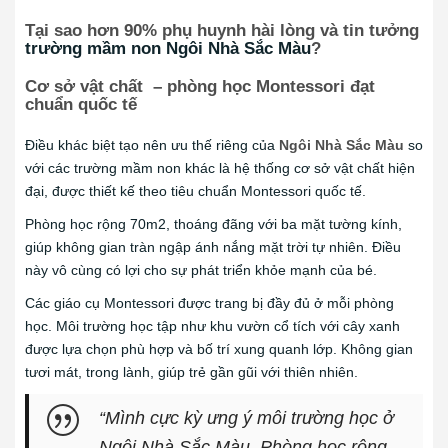
Tại sao hơn 90% phụ huynh hài lòng và tin tưởng
trường mầm non Ngôi Nhà Sắc Màu
?
Cơ sở vật chất – phòng học Montessori đạt
chuẩn quốc tế
Điều khác biệt tạo nên ưu thế riêng của
Ngôi Nhà Sắc Màu
so
với các trường mầm non khác là hệ thống cơ sở vật chất hiện
đại, được thiết kế theo tiêu chuẩn Montessori quốc tế.
Phòng học rộng 70m2, thoáng đãng với ba mặt tường kính,
giúp không gian tràn ngập ánh nắng mặt trời tự nhiên. Điều
này vô cùng có lợi cho sự phát triển khỏe mạnh của bé.
Các giáo cụ Montessori được trang bị đầy đủ ở mỗi phòng
học. Môi trường học tập như khu vườn cổ tích với cây xanh
được lựa chọn phù hợp và bố trí xung quanh lớp. Không gian
tươi mát, trong lành, giúp trẻ gần gũi với thiên nhiên.
“Mình cực kỳ ưng ý môi trường học ở
Ngôi Nhà Sắc Màu. Phòng học rộng