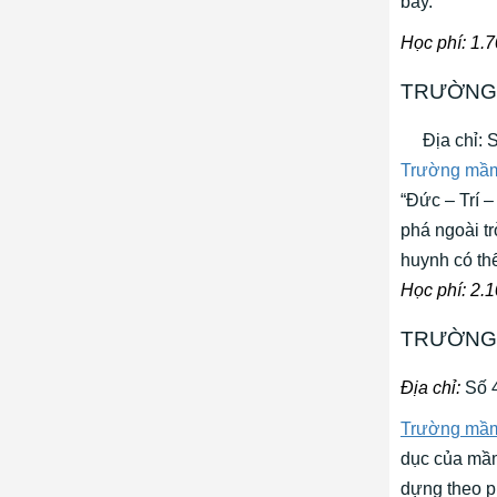
bảy.
Học phí: 1.
TRƯỜNG 
Địa chỉ: Số
Trường mầm
“Đức – Trí 
phá ngoài tr
huynh có th
Học phí: 2.
TRƯỜNG 
Địa chỉ:
Số 4
Trường mầm
dục của mầm
dựng theo p