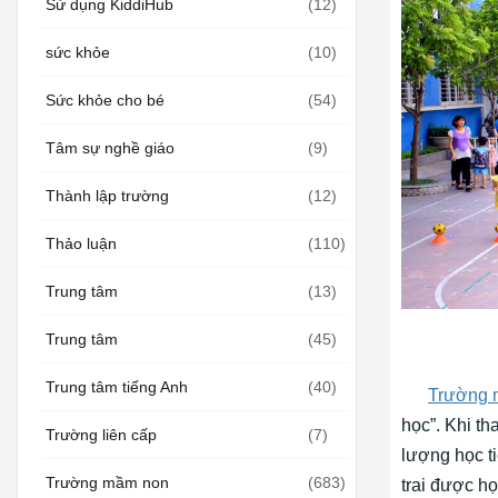
Sử dụng KiddiHub
(12)
sức khỏe
(10)
Sức khỏe cho bé
(54)
Tâm sự nghề giáo
(9)
Thành lập trường
(12)
Thảo luận
(110)
Trung tâm
(13)
Trung tâm
(45)
Trung tâm tiếng Anh
(40)
Trường 
học”. Khi t
Trường liên cấp
(7)
lượng học t
Trường mầm non
(683)
trai được họ