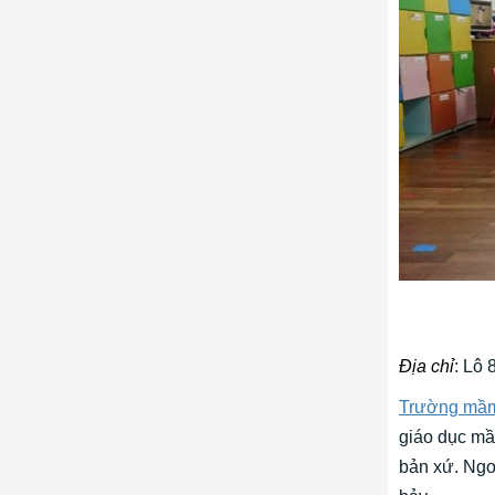
Địa chỉ
: Lô
Trường mầm
giáo dục mầ
bản xứ. Ngo