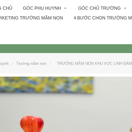
G CHỦ
GÓC PHỤ HUYNH
GÓC CHỦ TRƯỜNG
RKETING TRƯỜNG MẦM NON
4 BƯỚC CHỌN TRƯỜNG M
Huynh
Trường mầm non
TRƯỜNG MẦM NON KHU VỰC LINH ĐÀM 