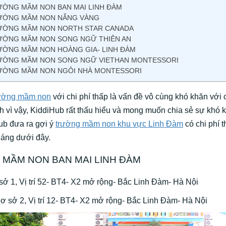
ỜNG MẦM NON BAN MAI LINH ĐÀM
ƯỜNG MẦM NON NẮNG VÀNG
ƯỜNG MẦM NON NORTH STAR CANADA
ƯỜNG MẦM NON SONG NGỮ THIÊN AN
ỜNG MẦM NON HOÀNG GIA- LINH ĐÀM
ƯỜNG MẦM NON SONG NGỮ VIETHAN MONTESSORI
ƯỜNG MẦM NON NGÔI NHÀ MONTESSORI
rường mầm non
với chi phí thấp là vấn đề vô cùng khó khăn với
h vì vậy, KiddiHub rất thấu hiểu và mong muốn chia sẻ sự khó 
ub đưa ra gợi ý
trường mầm non khu vực Linh Đàm
có chi phí 
háng dưới đây.
MẦM NON BAN MAI LINH ĐÀM
ở 1, Vị trí 52- BT4- X2 mở rộng- Bắc Linh Đàm- Hà Nội
Vị trí 12- BT4- X2 mở rộng- Bắc Linh Đàm-
Hà Nội