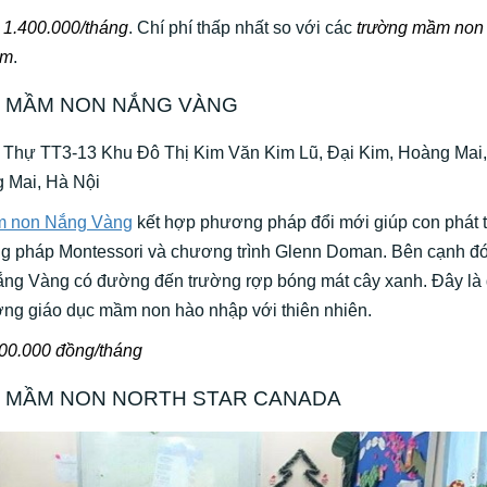
:
1.400.000/tháng
. Chí phí thấp nhất so với các
trường mầm non
àm
.
 MẦM NON NẮNG VÀNG
ệt Thự TT3-13 Khu Đô Thị Kim Văn Kim Lũ, Đại Kim, Hoàng Mai,
 Mai, Hà Nội
m non Nắng Vàng
kết hợp phương pháp đổi mới giúp con phát t
ng pháp Montessori và chương trình Glenn Doman. Bên cạnh đ
g Vàng có đường đến trường rợp bóng mát cây xanh. Đây là
ờng giáo dục mầm non hào nhập với thiên nhiên.
700.000 đồng/tháng
 MẦM NON NORTH STAR CANADA