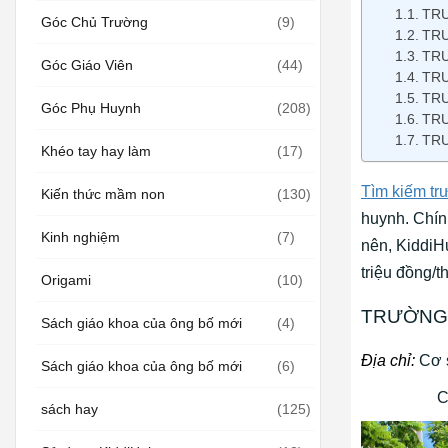
TRƯ
Góc Chủ Trường
(9)
TR
TR
Góc Giáo Viên
(44)
TR
TRƯ
Góc Phụ Huynh
(208)
TR
TR
Khéo tay hay làm
(17)
Tìm kiếm t
Kiến thức mầm non
(130)
huynh. Chín
Kinh nghiệm
(7)
nên, KiddiH
triệu đồng/t
Origami
(10)
TRƯỜNG 
Sách giáo khoa của ông bố mới
(4)
Địa chỉ:
Cơ s
Sách giáo khoa của ông bố mới
(6)
Cơ sở 2, 
sách hay
(125)