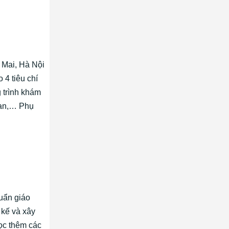
 Mai, Hà Nội
 4 tiêu chí
 trình khám
gian,… Phụ
huẩn giáo
 kế và xây
ọc thêm các