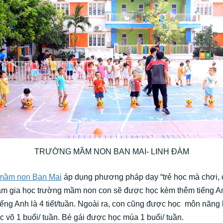
TRƯỜNG MẦM NON BAN MAI- LINH ĐÀM
mầm non Ban Mai
áp dụng phương pháp dạy “trẻ học mà chơi,
ham gia học trường mầm non con sẽ được học kèm thêm tiếng A
iếng Anh là 4 tiết/tuần. Ngoài ra, con cũng được học môn năng 
c võ 1 buổi/ tuần. Bé gái được học múa 1 buổi/ tuần.