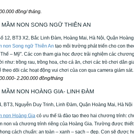
700.000 đồng/ tháng.
MẦM NON SONG NGỮ THIÊN AN
 12, BT3 X2, Bắc Linh Đàm, Hoàng Mai, Hà Nội, Quận Hoàng
 non Song ngữ Thiên An
tạo môi trường phát triển cho con theo
– Thể – Mỹ”. Các con tham gia học được trải nghiệm các chương
ời như: trồng rau, trồng hoa, cho cá ăn, chơi các trò chơi dân 
ể theo dõi các hoạt động vui chơi của con qua camera giám sát.
100.000- 2.200.000 đồng/tháng
MẦM NON HOÀNG GIA- LINH ĐÀM
, BT3, Nguyễn Duy Trinh, Linh Đàm, Quận Hoàng Mai, Hà Nội
 non Hoàng Gia
có ưu thế là đào tạo theo hai chương trình: c
 non và chương trình riêng của Hoàng Gia. Trường được thiết
hong cách chuẩn: an toàn – xanh – sạch – đẹp. Con sẽ được h