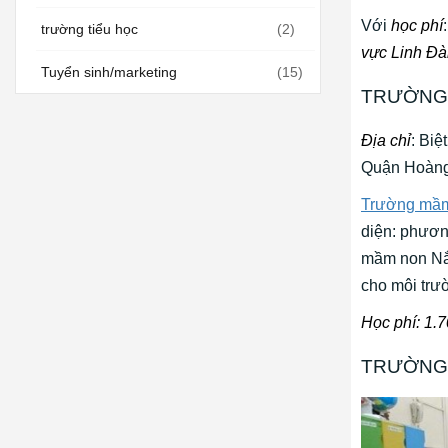
Với
học phí
trường tiểu học
(2)
vực Linh Đ
Tuyển sinh/marketing
(15)
TRƯỜNG
Địa chỉ
: Bi
Quận Hoàng
Trường mầ
diện: phươ
mầm non Nắn
cho môi trư
Học phí: 1.
TRƯỜNG