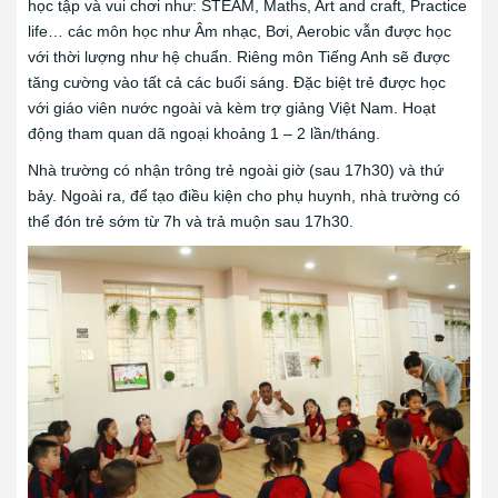
học tập và vui chơi như: STEAM, Maths, Art and craft, Practice
life… các môn học như Âm nhạc, Bơi, Aerobic vẫn được học
với thời lượng như hệ chuẩn. Riêng môn Tiếng Anh sẽ được
tăng cường vào tất cả các buổi sáng. Đặc biệt trẻ được học
với giáo viên nước ngoài và kèm trợ giảng Việt Nam. Hoạt
động tham quan dã ngoại khoảng 1 – 2 lần/tháng.
Nhà trường có nhận trông trẻ ngoài giờ (sau 17h30) và thứ
bảy. Ngoài ra, để tạo điều kiện cho phụ huynh, nhà trường có
thể đón trẻ sớm từ 7h và trả muộn sau 17h30.