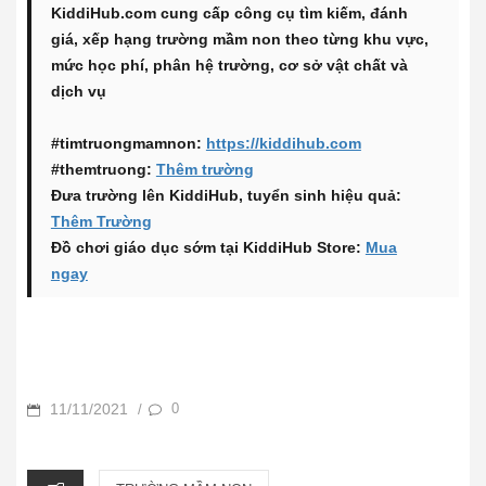
KiddiHub.com cung cấp công cụ tìm kiếm, đánh
giá, xếp hạng trường mầm non theo từng khu vực,
mức học phí, phân hệ trường, cơ sở vật chất và
dịch vụ
#timtruongmamnon:
https://kiddihub.com
#themtruong:
Thêm trường
Đưa trường lên KiddiHub, tuyển sinh hiệu quả:
Thêm Trường
Đồ chơi giáo dục sớm tại KiddiHub Store:
Mua
ngay
POSTED
11/11/2021
0
/
ON
CATEGORIES