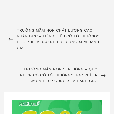
Điều
hướng
PREVIOUS
TRƯỜNG MẦM NON CHẤT LƯỢNG CAO
POST
NHÂN ĐỨC – LIÊN CHIỂU CÓ TỐT KHÔNG?
bài
HỌC PHÍ LÀ BAO NHIÊU? CÙNG XEM ĐÁNH
viết
GIÁ.
NEXT
TRƯỜNG MẦM NON SEN HỒNG – QUY
POST
NHƠN CÓ CÓ TỐT KHÔNG? HỌC PHÍ LÀ
BAO NHIÊU? CÙNG XEM ĐÁNH GIÁ.