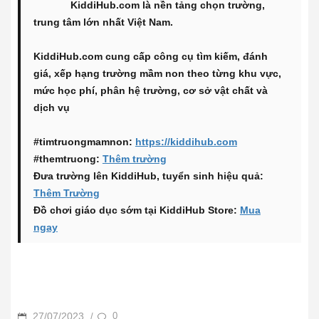
KiddiHub.com là nền tảng chọn trường,
trung tâm lớn nhất Việt Nam.
KiddiHub.com cung cấp công cụ tìm kiếm, đánh
giá, xếp hạng trường mầm non theo từng khu vực,
mức học phí, phân hệ trường, cơ sở vật chất và
dịch vụ
#timtruongmamnon:
https://kiddihub.com
#themtruong:
Thêm trường
Đưa trường lên KiddiHub, tuyển sinh hiệu quả:
Thêm Trường
Đồ chơi giáo dục sớm tại KiddiHub Store:
Mua
ngay
POSTED
27/07/2023
0
/