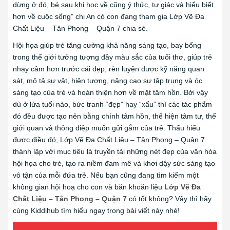
dừng ở đó, bé sau khi học về cũng ý thức, tự giác và hiểu biết
hơn về cuộc sống” chị An có con đang tham gia Lớp Vẽ Đa
Chất Liệu – Tân Phong – Quận 7 chia sẻ.
Hội họa giúp trẻ tăng cường khả năng sáng tạo, bay bổng
trong thế giới tưởng tượng đầy màu sắc của tuổi thơ, giúp trẻ
nhạy cảm hơn trước cái đẹp, rèn luyện được kỹ năng quan
sát, mô tả sự vật, hiện tượng, nâng cao sự tập trung và óc
sáng tạo của trẻ và hoàn thiện hơn về mặt tâm hồn. Bởi vậy
dù ở lứa tuổi nào, bức tranh “đẹp” hay “xấu” thì các tác phẩm
đó đều được tạo nên bằng chính tâm hồn, thể hiện tâm tư, thế
giới quan và thông điệp muốn gửi gắm của trẻ. Thấu hiểu
được điều đó, Lớp Vẽ Đa Chất Liệu – Tân Phong – Quận 7
thành lập với mục tiêu là truyền tải những nét đẹp của văn hóa
hội họa cho trẻ, tạo ra niềm đam mê và khơi dậy sức sáng tạo
vô tận của mỗi đứa trẻ. Nếu bạn cũng đang tìm kiếm một
không gian hội hoạ cho con và băn khoăn liệu
Lớp Vẽ Đa
Chất Liệu – Tân Phong – Quận 7
có tốt không? Vậy thì hãy
cùng Kiddihub tìm hiểu ngay trong bài viết này nhé!