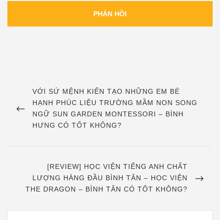
Điều
hướng
PREVIOUS
VỚI SỨ MỆNH KIẾN TẠO NHỮNG EM BÉ
POST
HẠNH PHÚC LIỆU TRƯỜNG MẦM NON SONG
bài
NGỮ SUN GARDEN MONTESSORI – BÌNH
viết
HƯNG CÓ TỐT KHÔNG?
NEXT
[REVIEW] HỌC VIỆN TIẾNG ANH CHẤT
POST
LƯỢNG HÀNG ĐẦU BÌNH TÂN – HỌC VIỆN
THE DRAGON – BÌNH TÂN CÓ TỐT KHÔNG?