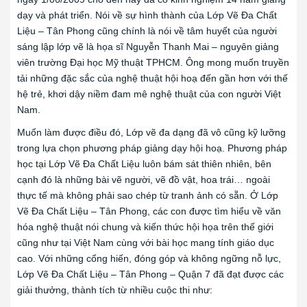
dạy và phát triển. Nói về sự hình thành của Lớp Vẽ Đa Chất
Liệu – Tân Phong cũng chính là nói về tâm huyết của người
sáng lập lớp vẽ là họa sĩ Nguyễn Thanh Mai – nguyên giảng
viên trường Đại học Mỹ thuật TPHCM. Ông mong muốn truyền
tải những đặc sắc của nghệ thuật hội hoạ đến gần hơn với thế
hệ trẻ, khơi dậy niềm đam mê nghệ thuật của con người Việt
Nam.
Muốn làm được điều đó, Lớp vẽ đa dạng đã vô cũng kỹ lưỡng
trong lựa chọn phương pháp giảng dạy hội hoạ. Phương pháp
học tại Lớp Vẽ Đa Chất Liệu luôn bám sát thiên nhiên, bên
cạnh đó là những bài vẽ người, vẽ đồ vật, hoa trái… ngoài
thực tế mà không phải sao chép từ tranh ảnh có sẵn. Ở Lớp
Vẽ Đa Chất Liệu – Tân Phong, các con được tìm hiểu về văn
hóa nghệ thuật nói chung và kiến thức hội họa trên thế giới
cũng như tại Việt Nam cùng với bài học mang tính giáo dục
cao. Với những cống hiến, đóng góp và không ngững nỗ lực,
Lớp Vẽ Đa Chất Liệu – Tân Phong – Quận 7 đã đạt được các
giải thưởng, thành tích từ nhiều cuộc thi như: