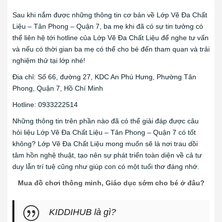
Sau khi nắm được những thông tin cơ bản về Lớp Vẽ Đa Chất
Liệu – Tân Phong – Quận 7, ba mẹ khi đã có sự tin tưởng có
thể liên hệ tới hotline của Lớp Vẽ Đa Chất Liệu để nghe tư vấn
và nếu có thời gian ba mẹ có thể cho bé đến tham quan và trải
nghiệm thử tại lớp nhé!
Địa chỉ: Số 66, đường 27, KDC An Phú Hưng, Phường Tân
Phong, Quận 7, Hồ Chí Minh
Hotline: 0933222514
Những thông tin trên phần nào đã có thể giải đáp được câu
hỏi liệu Lớp Vẽ Đa Chất Liệu – Tân Phong – Quận 7 có tốt
không? Lớp Vẽ Đa Chất Liệu mong muốn sẽ là nơi trau dồi
tâm hồn nghệ thuật, tạo nên sự phát triển toàn diện về cả tư
duy lẫn trí tuệ cũng như giúp con có một tuổi thơ đáng nhớ.
Mua đồ chơi thông minh, Giáo dục sớm cho bé ở đâu?
KIDDIHUB là gì?