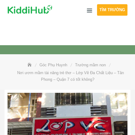
Skip
TÌM TRƯỜNG
to
content
Góc Phụ Huynh
Trường mầm non
Nơi ươm mầm tài năng trẻ thơ – Lớp Vẽ Đa Chất Liệu – Tân
Phong – Quận 7 có tốt không?