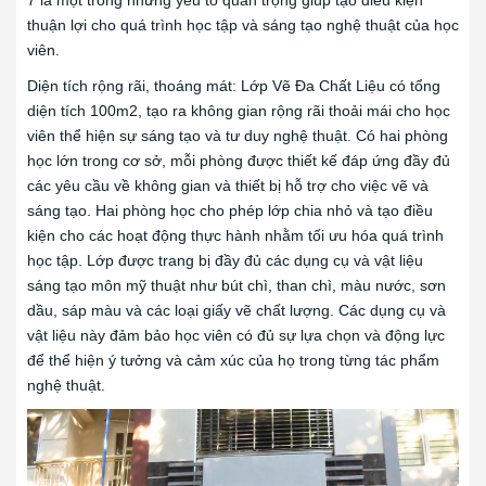
7 là một trong những yếu tố quan trọng giúp tạo điều kiện
thuận lợi cho quá trình học tập và sáng tạo nghệ thuật của học
viên.
Diện tích rộng rãi, thoáng mát: Lớp Vẽ Đa Chất Liệu có tổng
diện tích 100m2, tạo ra không gian rộng rãi thoải mái cho học
viên thể hiện sự sáng tạo và tư duy nghệ thuật. Có hai phòng
học lớn trong cơ sở, mỗi phòng được thiết kế đáp ứng đầy đủ
các yêu cầu về không gian và thiết bị hỗ trợ cho việc vẽ và
sáng tạo. Hai phòng học cho phép lớp chia nhỏ và tạo điều
kiện cho các hoạt động thực hành nhằm tối ưu hóa quá trình
học tập. Lớp được trang bị đầy đủ các dụng cụ và vật liệu
sáng tạo môn mỹ thuật như bút chì, than chì, màu nước, sơn
dầu, sáp màu và các loại giấy vẽ chất lượng. Các dụng cụ và
vật liệu này đảm bảo học viên có đủ sự lựa chọn và động lực
để thể hiện ý tưởng và cảm xúc của họ trong từng tác phẩm
nghệ thuật.