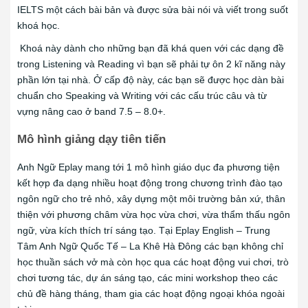
IELTS một cách bài bản và được sửa bài nói và viết trong suốt
khoá học.
Khoá này dành cho những bạn đã khá quen với các dạng đề
trong Listening và Reading vì bạn sẽ phải tự ôn 2 kĩ năng này
phần lớn tại nhà. Ở cấp độ này, các bạn sẽ được học dàn bài
chuẩn cho Speaking và Writing với các cấu trúc câu và từ
vựng nâng cao ở band 7.5 – 8.0+.
Mô hình giảng dạy tiên tiến
Anh Ngữ Eplay mang tới 1 mô hình giáo dục đa phương tiện
kết hợp đa dạng nhiều hoạt động trong chương trình đào tạo
ngôn ngữ cho trẻ nhỏ, xây dựng một môi trường bản xứ, thân
thiện với phương châm vừa học vừa chơi, vừa thẩm thấu ngôn
ngữ, vừa kích thích trí sáng tạo. Tại Eplay English – Trung
Tâm Anh Ngữ Quốc Tế – La Khê Hà Đông các bạn không chỉ
học thuần sách vở mà còn học qua các hoạt động vui chơi, trò
chơi tương tác, dự án sáng tạo, các mini workshop theo các
chủ đề hàng tháng, tham gia các hoạt động ngoại khóa ngoài