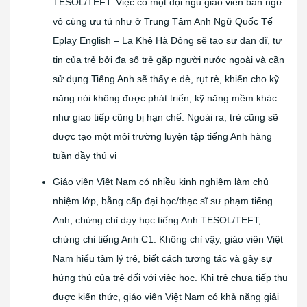
TESOL/TEFT. Việc có một đội ngũ giáo viên bản ngữ
vô cùng ưu tú như ở Trung Tâm Anh Ngữ Quốc Tế
Eplay English – La Khê Hà Đông sẽ tạo sự dạn dĩ, tự
tin của trẻ bởi đa số trẻ gặp người nước ngoài và cần
sử dụng Tiếng Anh sẽ thấy e dè, rụt rè, khiến cho kỹ
năng nói không được phát triển, kỹ năng mềm khác
như giao tiếp cũng bị hạn chế. Ngoài ra, trẻ cũng sẽ
được tạo một môi trường luyện tập tiếng Anh hàng
tuần đầy thú vị
Giáo viên Việt Nam có nhiều kinh nghiệm làm chủ
nhiệm lớp, bằng cấp đại học/thạc sĩ sư phạm tiếng
Anh, chứng chỉ dạy học tiếng Anh TESOL/TEFT,
chứng chỉ tiếng Anh C1. Không chỉ vậy, giáo viên Việt
Nam hiểu tâm lý trẻ, biết cách tương tác và gây sự
hứng thú của trẻ đối với việc học. Khi trẻ chưa tiếp thu
được kiến thức, giáo viên Việt Nam có khả năng giải