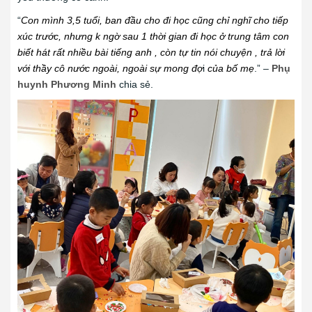
“
Con mình 3,5 tuổi, ban đầu cho đi học cũng chỉ nghĩ cho tiếp
xúc trước, nhưng k ngờ sau 1 thời gian đi học ở trung tâm con
biết hát rất nhiều bài tiếng anh , còn tự tin nói chuyện , trả lời
với thầy cô nước ngoài, ngoài sự mong đợ
i
của bố mẹ
.” –
Phụ
huynh Phương Minh
chia sẻ.