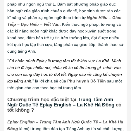
pháp như ngôn ngữ thứ 1. Bám sát phương pháp giáo dục
bản ngữ của giáo trình chuẩn quốc tế, học sinh được rèn các
kĩ năng và phản xạ ngôn ngữ theo trình tự
Nghe Hiểu – Giao
Tiếp – Đọc Hiểu – Viết Văn
. Kiến thức ngữ pháp, từ vựng và
các kĩ năng ngôn ngữ khác được dạy học xuyên suốt trong
khoá học, đảm bảo trẻ tự tin trên trường lớp, đạt được nhiều
kết quả học tập tích cực, tăng phản xạ giao tiếp, thành thạo sử
dụng tiếng Anh.
“
Cá nhân mình Eplay là trung tâm tốt ở khu vực La Khê. Mình
cho bé đi học nhiều nơi, cháu về ko có ấn tượng gì. mình vừa
cho con sang đây học từ đợt tết. Ngày nào về cũng kể chuyện
lớp tiếng anh.
” là lời chia sẻ của
Phụ huynh Đỗ Tiến
sau một
thời gian cho con theo học tại trung tâm.
Chương trình học đặc biệt tại
Trung Tâm Anh
Ngữ Quốc Tế Eplay English – La Khê Hà Đông
có
tốt không ?
Eplay English – Trung Tâm Anh Ngữ Quốc Tế – La Khê Hà
Đông
là một trung tâm đào tạo Tiếng Anh uy tín và chất lượng,