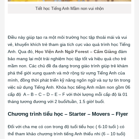
Tiết học Tiếng Anh Mầm non vui nhộn
Điều này giúp tạo ra một môi trường học tập thoải mái và vui
vẻ, khuyến khích trẻ tham gia tích cực vào quá trình học Tiếng
Anh. Qua đó,
Học Viện Anh Ngữ Forest – Cẩm Giàng
đảm
bảo mang lại một trải nghiệm học tập tốt và hiệu quả cho trẻ
mầm non. Các chủ đề đa dạng trong giáo trình giúp trẻ khám
phá thế giới xung quanh và mở rộng từ vựng Tiếng Anh của
mình, đồng thời phát triển kỹ năng ngôn ngữ và sự tự tin trong
việc sử dụng Tiếng Anh. Khóa học tiếng Anh mầm non gồm 06
cấp độ A – B – C – D – E – F với thời lượng mỗi cấp độ là 01
tháng tương đương với 2 buổi/tuần, 1.5 giờ/ buổi.
Chương trình tiểu học – Starter – Movers – Flyer
Đối với cha mẹ có con trong độ tuổi tiểu học ( 6-10 tuổi ) có
thể tham khảo chương trình tiếng Anh thiếu nhi (6 – 10 tuổi)