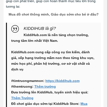
giúp con phát triển, giúp con hoàn thành mục tiêu lớn trong
tương lai.
Mua đồ chơi thông minh, Giáo dục sớm cho bé ở đâu?
KIDDIHUB là gì?
KiddiHub.com là nền tảng chọn trường,
trung tâm lớn nhất Việt Nam.
KiddiHub.com cung cấp công cụ tìm kiếm, đánh
giá, xếp hạng trường mầm non theo từng khu vực,
mức học phí, phân hệ trường, cơ sở vật chất và
dịch vụ
#timtruongmamnon:
https://kiddihub.com
#themtruong:
Thêm trường
Đưa trường lên KiddiHub, tuyển sinh hiệu quả:
Thêm Trường
Đồ chơi giáo dục sớm tại KiddiHub Store:
Mua