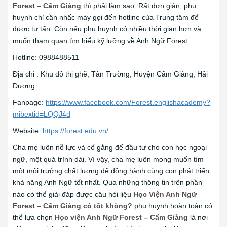
Forest – Cẩm Giàng
thì phải làm sao. Rất đơn giản, phụ
huynh chỉ cần nhấc máy gọi đến hotline của Trung tâm để
được tư tấn. Còn nếu phụ huynh có nhiều thời gian hơn và
muốn tham quan tìm hiểu kỹ lưỡng về Anh Ngữ Forest.
Hotline: 0988488511
Địa chỉ : Khu đô thị ghẽ, Tân Trường, Huyện Cẩm Giàng, Hải
Dương
Fanpage:
https://www.facebook.com/Forest.englishacademy?
mibextid=LQQJ4d
Website:
https://forest.edu.vn/
Cha mẹ luôn nỗ lực và cố gắng để đầu tư cho con học ngoại
ngữ, một quá trình dài. Vì vậy, cha mẹ luôn mong muốn tìm
một môi trường chất lượng để đồng hành cùng con phát triển
khả năng Anh Ngữ tốt nhất. Qua những thông tin trên phần
nào có thể giải đáp được câu hỏi liệu
Học Viện Anh Ngữ
Forest – Cẩm Giàng có tốt không?
phụ huynh hoàn toàn có
thể lựa chọn
Học viện Anh Ngữ Forest – Cẩm Giàng
là nơi