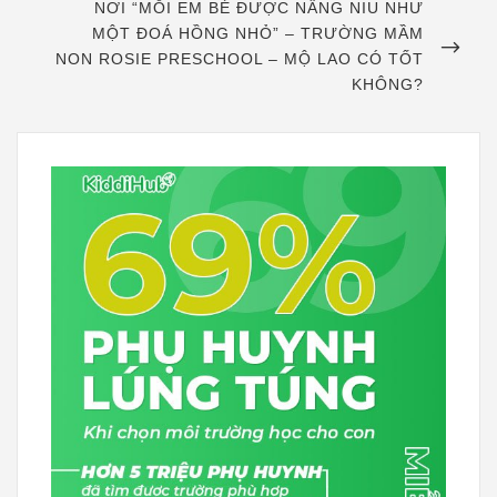
NEXT
NƠI “MỖI EM BÉ ĐƯỢC NÂNG NIU NHƯ
POST
MỘT ĐOÁ HỒNG NHỎ” – TRƯỜNG MẦM
NON ROSIE PRESCHOOL – MỘ LAO CÓ TỐT
KHÔNG?