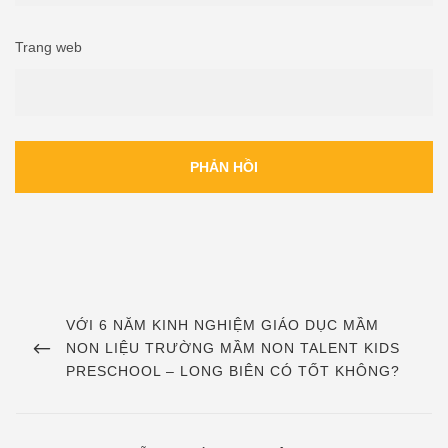
Trang web
Điều
hướng
PREVIOUS
VỚI 6 NĂM KINH NGHIỆM GIÁO DỤC MẦM
POST
NON LIỆU TRƯỜNG MẦM NON TALENT KIDS
bài
PRESCHOOL – LONG BIÊN CÓ TỐT KHÔNG?
viết