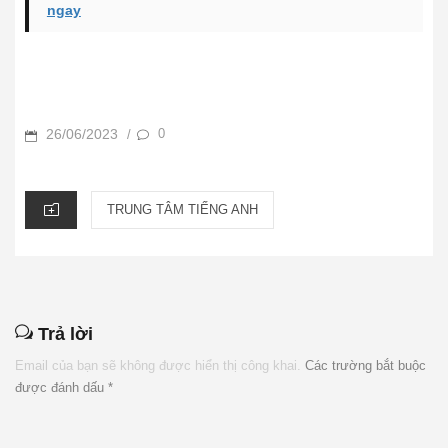
ngay
POSTED
26/06/2023
0
/
ON
CATEGORIES
TRUNG TÂM TIẾNG ANH
Trả lời
Email của bạn sẽ không được hiển thị công khai.
Các trường bắt buộc
được đánh dấu
*