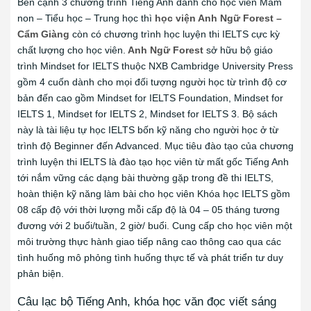
Bên cạnh 3 chương trình Tiếng Anh dành cho học viên Mầm
non – Tiểu học – Trung học thì
học viện Anh Ngữ Forest –
Cẩm Giàng
còn có chương trình học luyện thi IELTS cực kỳ
chất lượng cho học viên.
Anh Ngữ Forest
sở hữu bộ giáo
trình Mindset for IELTS thuộc NXB Cambridge University Press
gồm 4 cuốn dành cho mọi đối tượng người học từ trình độ cơ
bản đến cao gồm Mindset for IELTS Foundation, Mindset for
IELTS 1, Mindset for IELTS 2, Mindset for IELTS 3. Bộ sách
này là tài liệu tự học IELTS bốn kỹ năng cho người học ở từ
trình độ Beginner đến Advanced. Mục tiêu đào tạo của chương
trình luyện thi IELTS là đào tạo học viên từ mất gốc Tiếng Anh
tới nắm vững các dạng bài thường gặp trong đề thi IELTS,
hoàn thiện kỹ năng làm bài cho học viên Khóa học IELTS gồm
08 cấp độ với thời lượng mỗi cấp độ là 04 – 05 tháng tương
đương với 2 buổi/tuần, 2 giờ/ buổi. Cung cấp cho học viên một
môi trường thực hành giao tiếp nâng cao thông cao qua các
tình huống mô phỏng tình huống thực tế và phát triển tư duy
phản biện.
Câu lạc bộ Tiếng Anh, khóa học văn đọc viết sáng