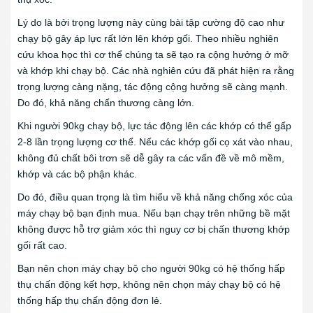
Lý do là bởi trọng lượng này cùng bài tập cường độ cao như
chạy bộ gây áp lực rất lớn lên khớp gối. Theo nhiều nghiên
cứu khoa học thì cơ thể chúng ta sẽ tạo ra cộng hưởng ở mỡ
và khớp khi chạy bộ. Các nhà nghiên cứu đã phát hiện ra rằng
trọng lượng càng nặng, tác động cộng hưởng sẽ càng mạnh.
Do đó, khả năng chấn thương càng lớn.
Khi người 90kg chạy bộ, lực tác động lên các khớp có thể gấp
2-8 lần trọng lượng cơ thể. Nếu các khớp gối cọ xát vào nhau,
không đủ chất bôi trơn sẽ dễ gây ra các vấn đề về mô mềm,
khớp và các bộ phận khác.
Do đó, điều quan trọng là tìm hiểu về khả năng chống xóc của
máy chạy bộ bạn định mua. Nếu bạn chạy trên những bề mặt
không được hỗ trợ giảm xóc thì nguy cơ bị chấn thương khớp
gối rất cao.
Bạn nên chọn máy chạy bộ cho người 90kg có hệ thống hấp
thụ chấn động kết hợp, không nên chọn máy chạy bộ có hệ
thống hấp thụ chấn động đơn lẻ.