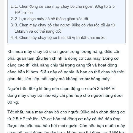
1. Chọn động cơ của máy chạy bộ cho người 90kg từ 2.5
HP trở lên
2. Lựa chọn máy có hệ thống giảm xóc tốt
3. Chọn máy chạy bộ cho người 90kg có vận tốc tối đa từ
16km/h và có thể nâng dốc
4. Chọn máy chạy bộ có thiết kế vị trí đặt chai nước
Khi mua máy chạy bộ cho người trọng lượng nặng, điều cần
phải quan tâm đầu tiên chính là động cơ của máy. Động cơ
càng cao thì khả năng chịu tải trọng càng tốt và hoạt động
càng bền bỉ hơn. Điều này có nghĩa là bạn có thể chạy bộ thời
gian dài, liên tiếp mỗi ngày mà không sợ hư hỏng máy.
Người trên 90kg không nên chọn động cơ dưới 2.5 HP. Vì
dòng máy chạy bộ như vậy chỉ phù hợp cho người nặng dưới
80 kg.
Tốt nhất, mua máy chạy bộ cho người 90kg nên chọn động cơ
từ 2.5 HP trở lên. Về cơ bản thì động cơ này có thể đáp ứng
được nhu cầu của hầu hết mọi người. Còn nếu bạn muốn máy
chạy bộ hoạt động lâu dài hơn, khỏe hơn thì động cơ 3 HP trở