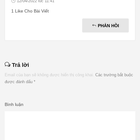
12/04/2022 lúc 11:41
1 Like Cho Bài Viết
PHẢN HỒI
Trả lời
Email của bạn sẽ không được hiển thị công khai.
Các trường bắt buộc
được đánh dấu
*
Bình luận