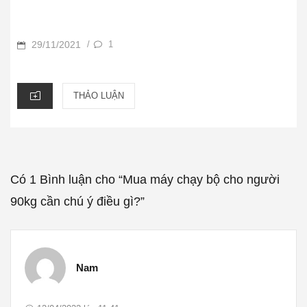
POSTED
29/11/2021
1
/
ON
CATEGORIES
THẢO LUẬN
Có 1 Bình luận cho “Mua máy chạy bộ cho người
90kg cần chú ý điều gì?”
Nam