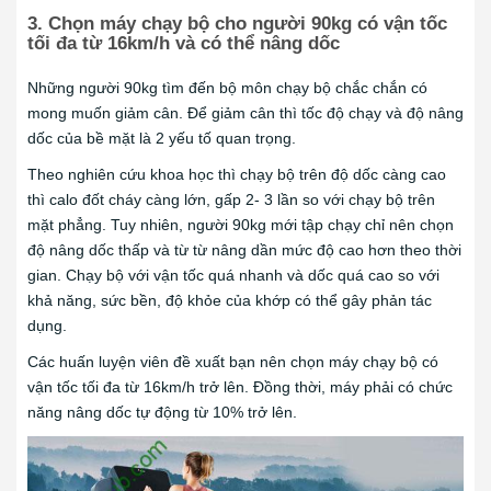
3. Chọn máy chạy bộ cho người 90kg có vận tốc
tối đa từ 16km/h và có thể nâng dốc
Những người 90kg tìm đến bộ môn chạy bộ chắc chắn có
mong muốn giảm cân. Để giảm cân thì tốc độ chạy và độ nâng
dốc của bề mặt là 2 yếu tố quan trọng.
Theo nghiên cứu khoa học thì chạy bộ trên độ dốc càng cao
thì calo đốt cháy càng lớn, gấp 2- 3 lần so với chạy bộ trên
mặt phẳng. Tuy nhiên, người 90kg mới tập chạy chỉ nên chọn
độ nâng dốc thấp và từ từ nâng dần mức độ cao hơn theo thời
gian. Chạy bộ với vận tốc quá nhanh và dốc quá cao so với
khả năng, sức bền, độ khỏe của khớp có thể gây phản tác
dụng.
Các huấn luyện viên đề xuất bạn nên chọn máy chạy bộ có
vận tốc tối đa từ 16km/h trở lên. Đồng thời, máy phải có chức
năng nâng dốc tự động từ 10% trở lên.