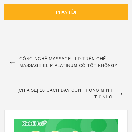
Điều
hướng
PREVIOUS
CÔNG NGHỆ MASSAGE LLD TRÊN GHẾ
POST
MASSAGE ELIP PLATINUM CÓ TỐT KHÔNG?
bài
viết
NEXT
[CHIA SẺ] 10 CÁCH DẠY CON THÔNG MINH
POST
TỪ NHỎ