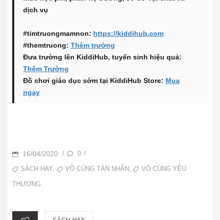
dịch vụ
#timtruongmamnon:
https://kiddihub.com
#themtruong:
Thêm trường
Đưa trường lên KiddiHub, tuyển sinh hiệu quả:
Thêm Trường
Đồ chơi giáo dục sớm tại KiddiHub Store:
Mua
ngay
POSTED
16/04/2020
0
/
/
ON
TAGS
,
,
SÁCH HAY
VÔ CÙNG TÀN NHẪN
VÔ CÙNG YÊU
THƯƠNG
CATEGORIES