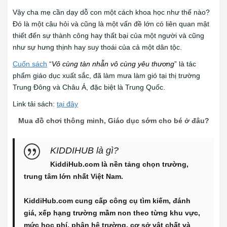
Vậy cha mẹ cần dạy dỗ con một cách khoa học như thế nào?
Đó là một câu hỏi và cũng là một vấn đề lớn có liên quan mật
thiết đến sự thành công hay thất bại của một người và cũng
như sự hưng thịnh hay suy thoái của cả một dân tộc.
Cuốn sách
“
Vô cùng tàn nhẫn vô cùng yêu thương
” là tác
phẩm giáo dục xuất sắc, đã làm mưa làm gió tại thị trường
Trung Đông và Châu Á, đặc biệt là Trung Quốc.
Link tải sách:
tại đây
Mua đồ chơi thông minh, Giáo dục sớm cho bé ở đâu?
KIDDIHUB là gì?
KiddiHub.com là nền tảng chọn trường,
trung tâm lớn nhất Việt Nam.
KiddiHub.com cung cấp công cụ tìm kiếm, đánh
giá, xếp hạng trường mầm non theo từng khu vực,
mức học phí, phân hệ trường, cơ sở vật chất và