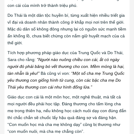
con cái của mình trở thành triệu phú.
Do Thái là một dân tộc huyền bí, từng xuất hiện nhiều triết gia
vĩ đại và doanh nhân thành công ở khắp mọi nơi trên thế giới.
Mặc dù dân số không đông nhưng lại có nguồn sức mạnh tiềm
ẩn khổng lồ, chưa biết chừng còn nắm giữ huyết mạch của cả
thế giới.
Tích hợp phương pháp giáo dục của Trung Quốc và Do Thái,
Sara cho rằng:
“Người nào nuông chiều con cái, ắt có ngày
người đó phải băng bó vết thương cho con. Mềm mỏng là hại,
tàn nhẫn là yêu!”
Bà cũng ví von:
“Một số cha mẹ Trung Quốc
yêu thương con giống hình tử cung, còn các bậc cha mẹ Do
Thái yêu thương con cái như hình đống lửa.”
Giáo dục con cái là một môn học, một nghệ thuật, mà tất cả
mọi người đều phải học tập. Đáng thương cho tấm lòng cha
mẹ trong thiên hạ, nếu không học cách nuôi dạy con đúng đắn
thì chắc chắn sẽ chuốc lấy hậu quả đáng sợ và đáng hận.
“Con muốn học mà cha mẹ không dạy” cũng bị thương như
“con muốn nuôi, mà cha mẹ chẳng còn”.