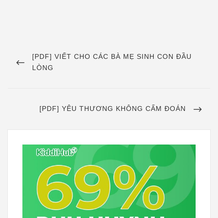
Điều
hướng
PREVIOUS
[PDF] VIẾT CHO CÁC BÀ MẸ SINH CON ĐẦU
POST
LÒNG
bài
viết
NEXT
[PDF] YÊU THƯƠNG KHÔNG CẤM ĐOÁN
POST