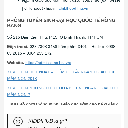
Ngành Giáo dục Mầm non: 028.7308.3456 (ext: 3419)
|
childhood@hiu.vn
|
childhood.hiu.vn
PHÒNG TUYỂN SINH ĐẠI HỌC QUỐC TẾ HỒNG
BÀNG
Số 215 Điện Biên Phủ, P 15, Q Bình Thạnh, TP HCM
Điện thoại:
028.7308.3456 bấm phím 3401 – Hotline: 0938
69 2015 – 0964 239 172
Website:
https://admissions.hiu.vn/
XEM THÊM HOT NHẤT – ĐIỂM CHUẨN NGÀNH GIÁO DỤC
MẦM NON 2018
XEM THÊM NHỮNG ĐIỀU CHƯA BIẾT VỀ NGÀNH GIÁO DỤC
MẦM NON ?
Mua đồ chơi thông minh, Giáo dục sớm cho bé ở đâu?
KIDDIHUB là gì?