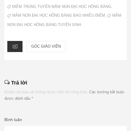
ON
TAGS
,
ĐIỂM TRÚNG TUYỂN MẦM NON ĐẠI HỌC HỒNG BÀNG
,
MẦM NON ĐẠI HỌC HỒNG BÀNG BAO NHIÊU ĐIỂM
MẦM
NON ĐẠI HỌC HỒNG BÀNG TUYỂN SINH
CATEGORIES
GÓC GIÁO VIÊN
Trả lời
Email của bạn sẽ không được hiển thị công khai.
Các trường bắt buộc
được đánh dấu
*
Bình luận