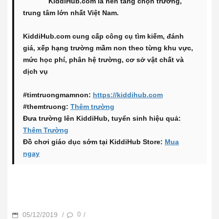
KiddiHub.com là nền tảng chọn trường,
trung tâm lớn nhất Việt Nam.
KiddiHub.com cung cấp công cụ tìm kiếm, đánh
giá, xếp hạng trường mầm non theo từng khu vực,
mức học phí, phân hệ trường, cơ sở vật chất và
dịch vụ
#timtruongmamnon:
https://kiddihub.com
#themtruong:
Thêm trường
Đưa trường lên KiddiHub, tuyển sinh hiệu quả:
Thêm Trường
Đồ chơi giáo dục sớm tại KiddiHub Store:
Mua
ngay
POSTED
05/12/2019
0
/
/