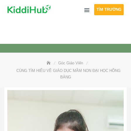
Skip
TÌM TRƯỜNG
to
content
Góc Giáo Viên
CÙNG TÌM HIỂU VỀ GIÁO DỤC MẦM NON ĐẠI HỌC HỒNG
BÀNG