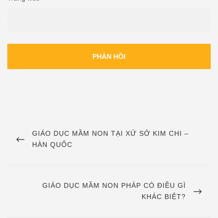
Điều
hướng
PREVIOUS
GIÁO DỤC MẦM NON TẠI XỨ SỞ KIM CHI –
POST
HÀN QUỐC
bài
viết
NEXT
GIÁO DỤC MẦM NON PHÁP CÓ ĐIỀU GÌ
POST
KHÁC BIỆT?