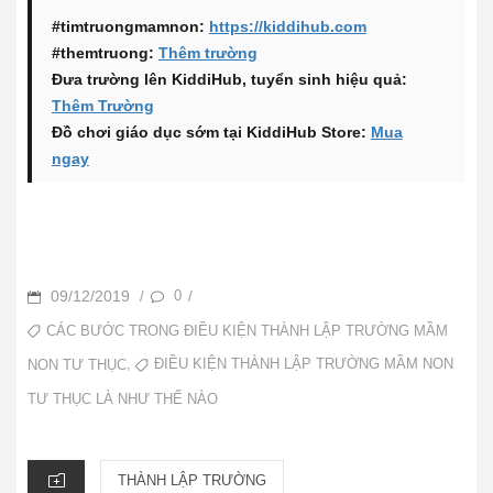
#timtruongmamnon:
https://kiddihub.com
#themtruong:
Thêm trường
Đưa trường lên KiddiHub, tuyển sinh hiệu quả:
Thêm Trường
Đồ chơi giáo dục sớm tại KiddiHub Store:
Mua
ngay
POSTED
09/12/2019
0
/
/
ON
TAGS
CÁC BƯỚC TRONG ĐIỀU KIỆN THÀNH LẬP TRƯỜNG MẦM
,
ĐIỀU KIỆN THÀNH LẬP TRƯỜNG MẦM NON
NON TƯ THỤC
TƯ THỤC LÀ NHƯ THẾ NÀO
CATEGORIES
THÀNH LẬP TRƯỜNG