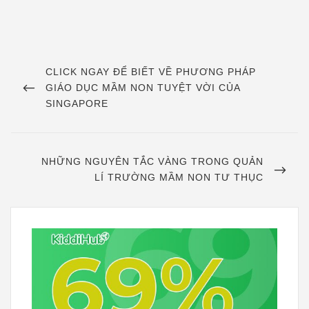
Điều
hướng
PREVIOUS
CLICK NGAY ĐỂ BIẾT VỀ PHƯƠNG PHÁP
POST
GIÁO DỤC MẦM NON TUYỆT VỜI CỦA
bài
SINGAPORE
viết
NEXT
NHỮNG NGUYÊN TẮC VÀNG TRONG QUẢN
POST
LÍ TRƯỜNG MẦM NON TƯ THỤC