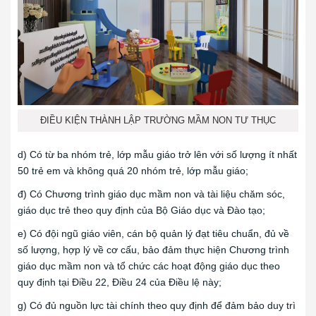
ĐIỀU KIỆN THÀNH LẬP TRƯỜNG MẦM NON TƯ THỤC
d) Có từ ba nhóm trẻ, lớp mẫu giáo trở lên với số lượng ít nhất
50 trẻ em và không quá 20 nhóm trẻ, lớp mẫu giáo;
đ) Có Chương trình giáo dục mầm non và tài liệu chăm sóc,
giáo dục trẻ theo quy định của Bộ Giáo dục và Đào tạo;
e) Có đội ngũ giáo viên, cán bộ quản lý đạt tiêu chuẩn, đủ về
số lượng, hợp lý về cơ cấu, bảo đảm thực hiện Chương trình
giáo dục mầm non và tổ chức các hoạt động giáo dục theo
quy định tại Điều 22, Điều 24 của Điều lệ này;
g) Có đủ nguồn lực tài chính theo quy định để đảm bảo duy trì