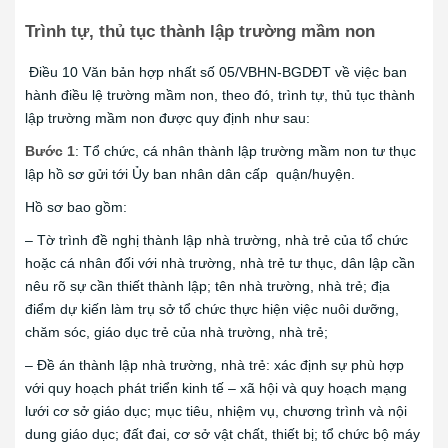
Trình tự, thủ tục thành lập trường mầm non
Điều 10 Văn bản hợp nhất số 05/VBHN-BGDĐT về việc ban
hành điều lệ trường mầm non, theo đó, trình tự, thủ tục thành
lập trường mầm non được quy định như sau:
Bước 1
: Tổ chức, cá nhân thành lập trường mầm non tư thục
lập hồ sơ gửi tới Ủy ban nhân dân cấp quận/huyện.
Hồ sơ bao gồm:
– Tờ trình đề nghị thành lập nhà trường, nhà trẻ của tổ chức
hoặc cá nhân đối với nhà trường, nhà trẻ tư thục, dân lập cần
nêu rõ sự cần thiết thành lập; tên nhà trường, nhà trẻ; địa
điểm dự kiến làm trụ sở tổ chức thực hiện việc nuôi dưỡng,
chăm sóc, giáo dục trẻ của nhà trường, nhà trẻ;
– Đề án thành lập nhà trường, nhà trẻ: xác định sự phù hợp
với quy hoạch phát triển kinh tế – xã hội và quy hoạch mạng
lưới cơ sở giáo dục; mục tiêu, nhiệm vụ, chương trình và nội
dung giáo dục; đất đai, cơ sở vật chất, thiết bị; tổ chức bộ máy