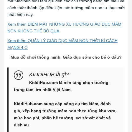
mà Kiddihub sưu tầm gửi đến các chủ trường đang tìm hiểu về
cách thức thành lập điều kiện mở trường mầm non tư thục mới
nhất hiện nay.
Xem thêm ĐIỂM MẶT NHỮNG XU HƯỚNG GIÁO DỤC MẦM
NON KHÔNG THỂ BỎ QUA
Xem thêm QUẢN LÝ GIÁO DỤC MẦM NON THỜI KÌ CÁCH
MẠNG 4.O
Mua đồ chơi thông minh, Giáo dục sớm cho bé ở đâu?
KIDDIHUB là gì?
KiddiHub.com là nền tảng chọn trường,
trung tâm lớn nhất Việt Nam.
KiddiHub.com cung cấp công cụ tìm kiếm, đánh
giá, xếp hạng trường mầm non theo từng khu vực,
mức học phí, phân hệ trường, cơ sở vật chất và
dịch vụ