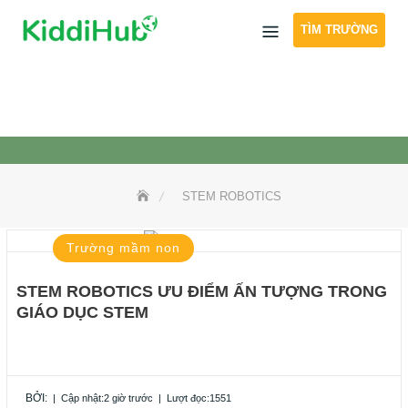
Skip
TÌM TRƯỜNG
to
content
STEM ROBOTICS
Trường mầm non
STEM ROBOTICS ƯU ĐIỂM ẤN TƯỢNG TRONG
GIÁO DỤC STEM
BỞI:
|
Cập nhật:2 giờ trước
|
Lượt đọc:1551