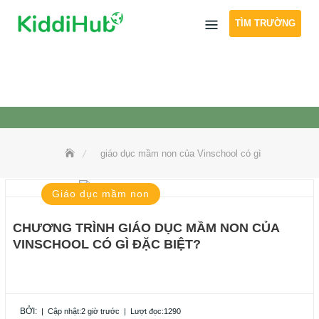
Skip
TÌM TRƯỜNG
to
content
giáo dục mầm non của Vinschool có gì
Giáo dục mầm non
CHƯƠNG TRÌNH GIÁO DỤC MẦM NON CỦA
VINSCHOOL CÓ GÌ ĐẶC BIỆT?
BỞI:
|
Cập nhật:2 giờ trước
|
Lượt đọc:1290