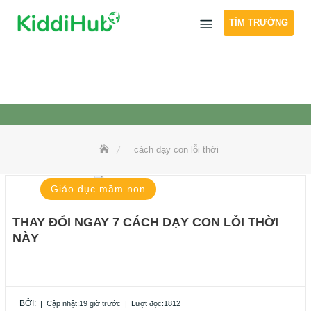
Skip
TÌM TRƯỜNG
to
content
cách dạy con lỗi thời
Giáo dục mầm non
THAY ĐỔI NGAY 7 CÁCH DẠY CON LỖI THỜI
NÀY
BỞI:
|
Cập nhật:19 giờ trước
|
Lượt đọc:1812