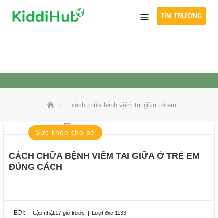
Skip
TÌM TRƯỜNG
to
content
cách chữa bệnh viêm tai giữa trẻ em
Sức khỏe cho bé
CÁCH CHỮA BỆNH VIÊM TAI GIỮA Ở TRẺ EM
ĐÚNG CÁCH
BỞI:
|
Cập nhật:17 giờ trước
|
Lượt đọc:1133