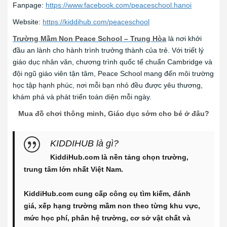
Fanpage:
https://www.facebook.com/peaceschool.hanoi
Website:
https://kiddihub.com/peaceschool
Trường Mầm Non Peace School – Trung Hòa
là nơi khởi
đầu an lành cho hành trình trưởng thành của trẻ. Với triết lý
giáo dục nhân văn, chương trình quốc tế chuẩn Cambridge và
đội ngũ giáo viên tận tâm, Peace School mang đến môi trường
học tập hạnh phúc, nơi mỗi bạn nhỏ đều được yêu thương,
khám phá và phát triển toàn diện mỗi ngày.
Mua đồ chơi thông minh, Giáo dục sớm cho bé ở đâu?
KIDDIHUB là gì?
KiddiHub.com là nền tảng chọn trường,
trung tâm lớn nhất Việt Nam.
KiddiHub.com cung cấp công cụ tìm kiếm, đánh
giá, xếp hạng trường mầm non theo từng khu vực,
mức học phí, phân hệ trường, cơ sở vật chất và