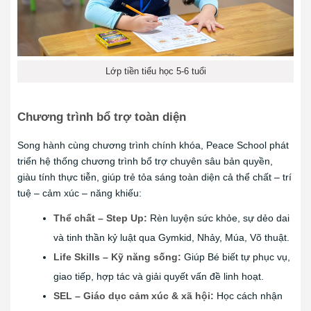
Lớp tiền tiểu học 5-6 tuổi
Chương trình bổ trợ toàn diện
Song hành cùng chương trình chính khóa, Peace School phát
triển hệ thống chương trình bổ trợ chuyên sâu bản quyền,
giàu tính thực tiễn, giúp trẻ tỏa sáng toàn diện cả thể chất – trí
tuệ – cảm xúc – năng khiếu:
Thể chất – Step Up:
Rèn luyện sức khỏe, sự dẻo dai
và tinh thần kỷ luật qua Gymkid, Nhảy, Múa, Võ thuật.
Life Skills – Kỹ năng sống:
Giúp Bé biết tự phục vụ,
giao tiếp, hợp tác và giải quyết vấn đề linh hoạt.
SEL – Giáo dục cảm xúc & xã hội:
Học cách nhận