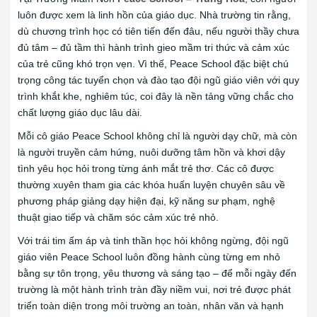
luôn được xem là linh hồn của giáo dục. Nhà trường tin rằng,
dù chương trình học có tiên tiến đến đâu, nếu người thầy chưa
đủ tâm – đủ tầm thì hành trình gieo mầm tri thức và cảm xúc
của trẻ cũng khó trọn vẹn. Vì thế, Peace School đặc biệt chú
trọng công tác tuyển chọn và đào tạo đội ngũ giáo viên với quy
trình khắt khe, nghiêm túc, coi đây là nền tảng vững chắc cho
chất lượng giáo dục lâu dài.
Mỗi cô giáo Peace School không chỉ là người dạy chữ, mà còn
là người truyền cảm hứng, nuôi dưỡng tâm hồn và khơi dậy
tình yêu học hỏi trong từng ánh mắt trẻ thơ. Các cô được
thường xuyên tham gia các khóa huấn luyện chuyên sâu về
phương pháp giảng dạy hiện đại, kỹ năng sư phạm, nghệ
thuật giao tiếp và chăm sóc cảm xúc trẻ nhỏ.
Với trái tim ấm áp và tinh thần học hỏi không ngừng, đội ngũ
giáo viên Peace School luôn đồng hành cùng từng em nhỏ
bằng sự tôn trọng, yêu thương và sáng tạo – để mỗi ngày đến
trường là một hành trình tràn đầy niềm vui, nơi trẻ được phát
triển toàn diện trong môi trường an toàn, nhân văn và hạnh