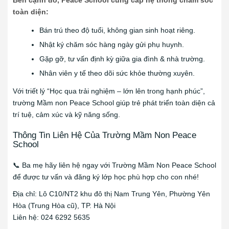
toàn diện:
Bán trú theo độ tuổi, không gian sinh hoạt riêng.
Nhật ký chăm sóc hàng ngày gửi phụ huynh.
Gặp gỡ, tư vấn định kỳ giữa gia đình & nhà trường.
Nhân viên y tế theo dõi sức khỏe thường xuyên.
Với triết lý “Học qua trải nghiệm – lớn lên trong hạnh phúc”,
trường Mầm non Peace School giúp trẻ phát triển toàn diện cả
trí tuệ, cảm xúc và kỹ năng sống.
Thông Tin Liên Hệ Của Trường Mầm Non Peace
School
📞 Ba mẹ hãy liên hệ ngay với Trường Mầm Non Peace School
để được tư vấn và đăng ký lớp học phù hợp cho con nhé!
Địa chỉ: Lô C10/NT2 khu đô thị Nam Trung Yên, Phường Yên
Hòa (Trung Hòa cũ), TP. Hà Nội
Liên hệ: 024 6292 5635