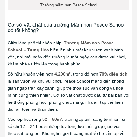
Trường mầm non Peace School
Cơ sở vật chất của trường Mầm non Peace School
có tốt không?
Giữa lòng phố thị nhộn nhịp,
Trường Mầm non Peace
School – Trung Hòa
hiện lên như một khu vườn xanh bình
yên, nơi mỗi ngày đến trường là một ngày con được vui chơi,
khám phá và lớn lên trong hạnh phúc.
Sở hữu khuôn viên hơn
4.200m²
, trong đó hơn
70% diện tích
là sân vườn và khu vui chơi, Peace School mang đến không
gian ngập tràn cây xanh, giúp trẻ thỏa sức vận động và hòa
mình cùng thiên nhiên. Cơ sở vật chất được đầu tư bài bản với
hệ thống phòng học, phòng chức năng, nhà ăn tập thể hiện
đại, an toàn và thân thiện.
Các lớp học rộng
52 – 80m²
, tràn ngập ánh sáng tự nhiên, sĩ
số chỉ 12 – 24 học sinh/lớp tùy từng lứa tuổi, giúp giáo viên
theo sát từng bé. Khu nghỉ ngơi thoáng mát về hè, ấm áp về