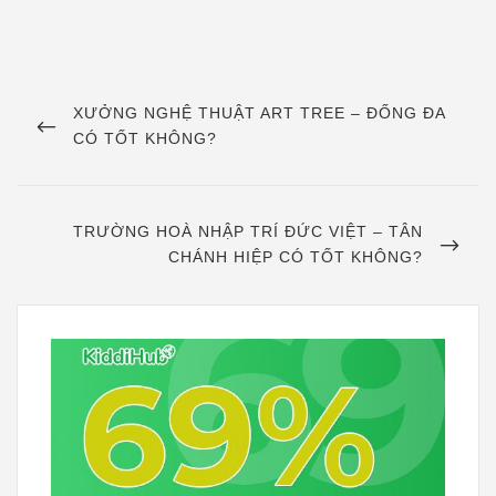
Điều
hướng
PREVIOUS
XƯỞNG NGHỆ THUẬT ART TREE – ĐỐNG ĐA
POST
CÓ TỐT KHÔNG?
bài
viết
NEXT
TRƯỜNG HOÀ NHẬP TRÍ ĐỨC VIỆT – TÂN
POST
CHÁNH HIỆP CÓ TỐT KHÔNG?