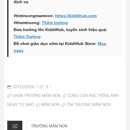
dịch vụ
#timtruongmamnon:
https://kiddihub.com
#themtruong:
Thêm trường
Đưa trường lên KiddiHub, tuyển sinh hiệu quả:
Thêm Trường
Đồ chơi giáo dục sớm tại KiddiHub Store:
Mua
ngay
POSTED
07/11/2025
0
/
/
ON
TAGS
,
CHỌN TRƯỜNG MẦM NON
CÙNG CON HỌC TIẾNG ANH
,
,
MẦM NON
TÌM TRƯỜNG MẦM NON
NGAY TỪ NHỎ
CATEGORIES
TRƯỜNG MẦM NON