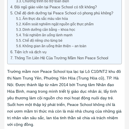
Chương trình bổ trợ toàn diện
Đội ngũ giáo viên tại Peace School có tốt không?
Chế độ dinh dưỡng tại Peace School có phong phú không?
Ẩm thực đa sắc màu văn hóa
Kiểm soát nghiêm ngặt nguồn gốc thực phẩm
Dinh dưỡng cân bằng – khoa học
Trải nghiệm ăn uống lành mạnh
Chế độ riêng cho từng bé
Không gian ăn uống thân thiện – an toàn
Tiện ích và dịch vụ
Thông Tin Liên Hệ Của Trường Mầm Non Peace School
Trường mầm non Peace School tọa lạc tại Lô C10/NT2 khu đô
thị Nam Trung Yên, Phường Yên Hòa (Trung Hòa cũ), TP. Hà
Nội. Được thành lập từ năm 2014 bởi Trung tâm Nhân đạo
Hòa Bình, mang trong mình triết lý giáo dục nhân ái, lấy tình
yêu thương làm cội nguồn cho mọi hoạt động nuôi dạy trẻ.
Suốt hơn một thập kỷ phát triển, Peace School không chỉ là
nơi ươm mầm tri thức mà còn là mái nhà chung của những giá
trị nhân văn sâu sắc, lan tỏa tinh thần sẻ chia và trách nhiệm
với cộng đồng.