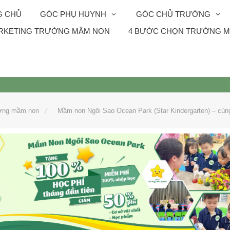
G CHỦ
GÓC PHỤ HUYNH
GÓC CHỦ TRƯỜNG
RKETING TRƯỜNG MẦM NON
4 BƯỚC CHỌN TRƯỜNG M
ờng mầm non
Mầm non Ngôi Sao Ocean Park (Star Kindergarten) – cùng