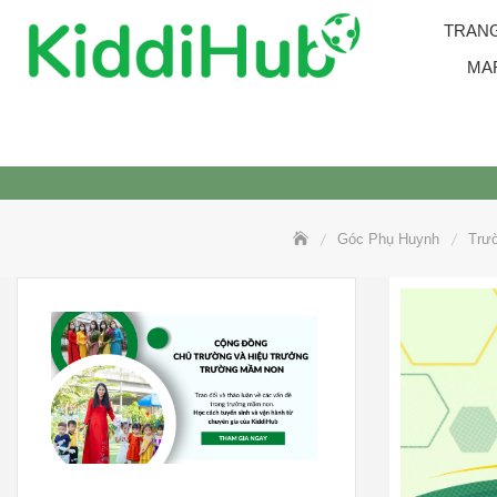
Skip
TRAN
to
content
MA
Góc Phụ Huynh
Trư