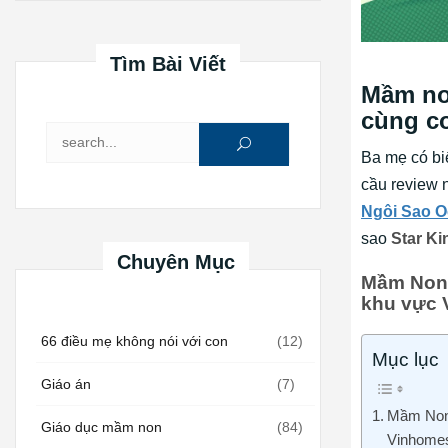
Tìm Bài Viết
Mầm non
cùng co
Tìm kiếm cho:
Ba mẹ có bi
cầu review 
Ngôi Sao O
sao
Star Ki
Chuyên Mục
Mầm Non 
khu vực 
66 điều mẹ không nói với con
(12)
Mục lục
Giáo án
(7)
Mầm Non 
Giáo dục mầm non
(84)
Vinhome