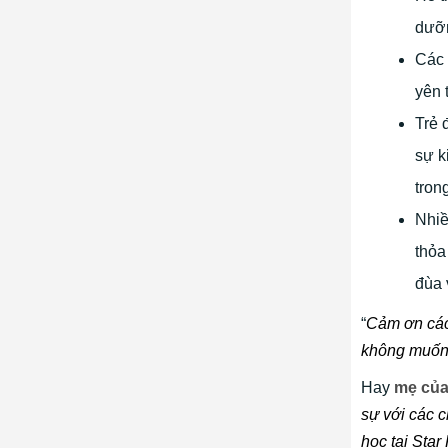
dưỡn
Các 
yên 
Trẻ 
sự k
tron
Nhiề
thỏa
đùa 
“
Cảm ơn các 
không muốn 
Hay
mẹ của
sự với các 
học tại Sta