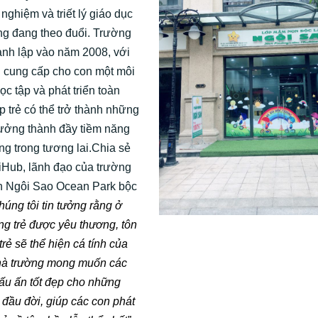
 nghiệm và triết lý giáo dục
g đang theo đuổi. Trường
nh lập vào năm 2008, với
 cung cấp cho con một môi
ọc tập và phát triển toàn
úp trẻ có thể trở thành những
ưởng thành đầy tiềm năng
ăng trong tương lai.Chia sẻ
iHub, lãnh đạo của trường
 Ngôi Sao Ocean Park bộc
úng tôi tin tưởng rằng ở
ng trẻ được yêu thương, tôn
 trẻ sẽ thể hiện cá tính của
hà trường mong muốn các
ấu ấn tốt đẹp cho những
đầu đời, giúp các con phát