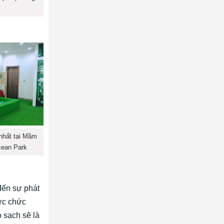
 nhất tại Mầm
cean Park
đến sự phát
vực chức
 sạch sẽ là