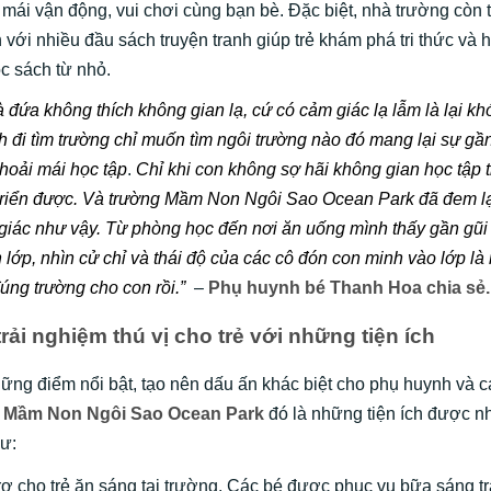
i mái vận động, vui chơi cùng bạn bè. Đặc biệt, nhà trường còn t
 với nhiều đầu sách truyện tranh giúp trẻ khám phá tri thức và 
c sách từ nhỏ.
 đứa không thích không gian lạ, cứ có cảm giác lạ lẫm là lại khó
 đi tìm trường chỉ muốn tìm ngôi trường nào đó mang lại sự gầ
hoải mái học tập
.
Chỉ khi con không sợ hãi không gian học tập 
 triển được. Và trường Mầm Non Ngôi Sao Ocean Park
đã đem l
giác như vậy. Từ phòng học đến nơi ăn uống mình thấy gần gũi 
lớp, nhìn cử chỉ và thái độ của các cô đón con minh vào lớp là 
úng trường cho con rồi.”
–
Phụ huynh bé Thanh Hoa chia sẻ.
trải nghiệm thú vị cho trẻ với những tiện ích
hững điểm nổi bật, tạo nên dấu ấn khác biệt cho phụ huynh và 
i
Mầm Non Ngôi Sao Ocean Park
đó là những tiện ích được n
ư:
rợ cho trẻ ăn sáng tại trường. Các bé được phục vụ bữa sáng t