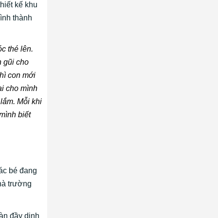
hiết kế khu
hình thành
c thé lên.
n gũi cho
thì con mới
ại cho mình
lắm. Mỗi khi
mình biết
các bé đang
hà trường
ràn đầy dinh