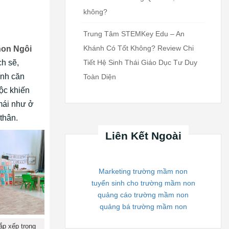
không?
Trung Tâm STEMKey Edu – An
Khánh Có Tốt Không? Review Chi
on Ngôi
Tiết Hệ Sinh Thái Giáo Dục Tư Duy
h sẽ,
ính căn
Toàn Diện
uộc khiến
 mái như ở
thân.
Liên Kết Ngoài
Marketing trường mầm non
tuyển sinh cho trường mầm non
quảng cáo trường mầm non
quảng bá trường mầm non
ắp xếp trong