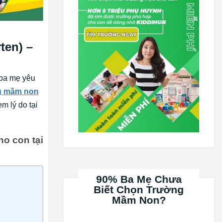
ten) –
 ba mẹ yêu
g mầm non
m lý do tại
o con tại
90% Ba Mẹ Chưa
Biết Chọn Trường
Mầm Non?