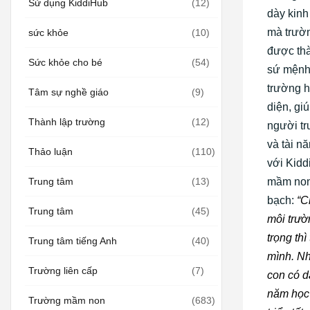
Sử dụng KiddiHub
(12)
dày kinh
mà trườn
sức khỏe
(10)
được thà
Sức khỏe cho bé
(54)
sứ mệnh
trường h
Tâm sự nghề giáo
(9)
diện, gi
Thành lập trường
(12)
người tr
và tài n
Thảo luận
(110)
với Kidd
mầm non
Trung tâm
(13)
bạch:
“Ch
Trung tâm
(45)
môi trườ
trọng thì
Trung tâm tiếng Anh
(40)
mình. N
Trường liên cấp
(7)
con có d
năm học 
Trường mầm non
(683)