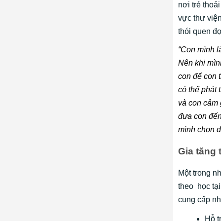
nơi trẻ thoả
vực thư viện
thói quen đọ
“Con mình là
Nên khi mình
con để con t
có thể phát
và con cảm 
đưa con đến 
mình chọn đ
Gia tăng 
Một trong n
theo học tạ
cung cấp nh
Hỗ t