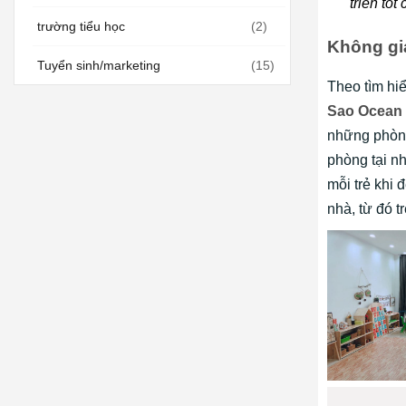
triển tốt
trường tiểu học
(2)
Không gia
Tuyển sinh/marketing
(15)
Theo tìm hi
Sao Ocean 
những phòng
phòng tại nh
mỗi trẻ khi 
nhà, từ đó t