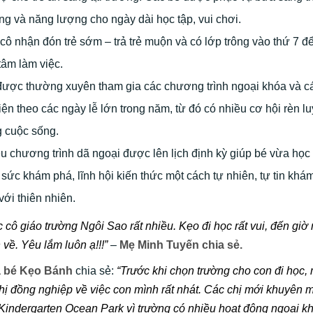
g và năng lượng cho ngày dài học tập, vui chơi.
cô nhận đón trẻ sớm – trả trẻ muộn và có lớp trông vào thứ 7 đ
tâm làm việc.
được thường xuyên tham gia các chương trình ngoại khóa và c
iện theo các ngày lễ lớn trong năm, từ đó có nhiều cơ hội rèn l
g cuộc sống.
u chương trình dã ngoại được lên lịch định kỳ giúp bé vừa học
 sức khám phá, lĩnh hội kiến thức một cách tự nhiên, tự tin khá
với thiên nhiên.
cô giáo trường Ngôi Sao rất nhiều. Kẹo đi học rất vui, đến gi
về. Yêu lắm luôn ạ!!!”
–
Mẹ Minh Tuyến chia sẻ.
 bé Kẹo Bánh
chia sẻ:
“Trước khi chọn trường cho con đi học,
chị đồng nghiệp về việc con mình rất nhát. Các chị mới khuyên 
r Kindergarten Ocean Park vì trường có nhiều hoạt động ngoại k