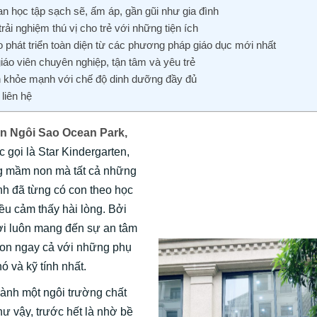
n học tập sạch sẽ, ấm áp, gần gũi như gia đình
trải nghiệm thú vị cho trẻ với những tiện ích
 phát triển toàn diện từ các phương pháp giáo dục mới nhất
iáo viên chuyên nghiệp, tận tâm và yêu trẻ
ển khỏe mạnh với chế độ dinh dưỡng đầy đủ
 liên hệ
 Ngôi Sao Ocean Park,
 gọi là Star Kindergarten,
g mầm non mà tất cả những
h đã từng có con theo học
đều cảm thấy hài lòng. Bởi
ơi luôn mang đến sự an tâm
con ngay cả với những phụ
ó và kỹ tính nhất.
hành một ngôi trường chất
ư vậy, trước hết là nhờ bề