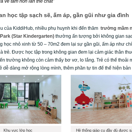
 cả về tâm hồn lẫn thể chất”
n học tập sạch sẽ, ấm áp, gần gũi như gia đình
ểu của KiddiHub, nhiều phụ huynh khi đến thăm
trường mầm n
Park (Star Kindergarten)
thường ấn tượng bởi không gian sạc
 học nhỏ xinh từ 50 – 70m2 đem lại sự gần gũi, ấm áp như ch
à trẻ. Được học tập trong không gian đem lại cảm giác thân th
đến trường không còn cảm thấy bơ vơ, lo lắng. Trẻ có thể thoải
rẻ dễ dàng mở rộng lòng mình, thêm phần tự tin để thể hiện bản 
Khu vực lớp học
Hệ thống giáo cụ đầy đủ được s