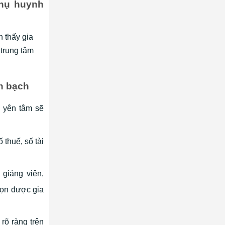
phụ huynh
n thấy gia
trung tâm
h bạch
 yên tâm sẽ
 thuế, số tài
 giảng viên,
họn được gia
 rõ ràng trên