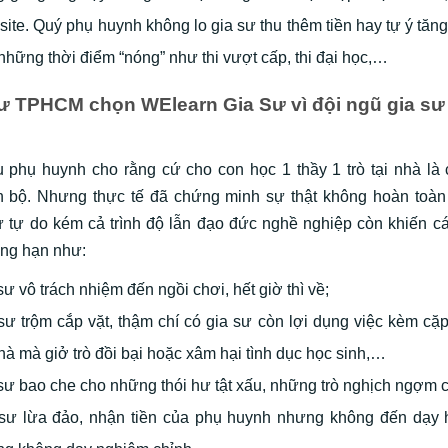
ite. Quý phụ huynh không lo gia sư thu thêm tiền hay tự ý tăng
những thời điểm “nóng” như thi vượt cấp, thi đại học,…
ư TPHCM chọn WElearn Gia Sư vì đội ngũ gia sư 
u phụ huynh cho rằng cứ cho con học 1 thầy 1 trò tại nhà là
n bộ. Nhưng thực tế đã chứng minh sự thật không hoàn toàn
ư tự do kém cả trình độ lẫn đạo đức nghề nghiệp còn khiến c
ng hạn như:
sư vô trách nhiệm đến ngồi chơi, hết giờ thì về;
sư trộm cắp vặt, thậm chí có gia sư còn lợi dụng việc kèm cặp 
nhà mà giở trò đồi bại hoặc xâm hại tình dục học sinh,…
sư bao che cho những thói hư tật xấu, những trò nghịch ngợm c
sư lừa đảo, nhận tiền của phụ huynh nhưng không đến dạy 