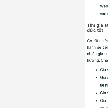
Webs
vào 
Tìm gia s
đức tốt
Có rất nhiề
hành sẽ tiế
nhiều gia s
hưởng. Chẳ
Gia 
Gia 
tại 
Gia 
Gia 