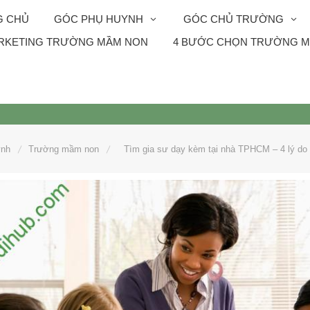
G CHỦ
GÓC PHỤ HUYNH
GÓC CHỦ TRƯỜNG
RKETING TRƯỜNG MẦM NON
4 BƯỚC CHỌN TRƯỜNG M
ynh
Trường mầm non
Tìm gia sư dạy kèm tại nhà TPHCM – 4 lý do