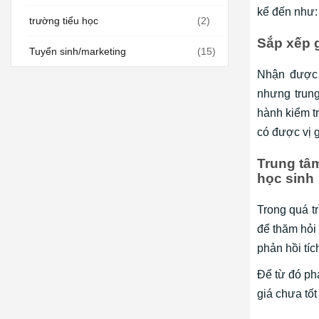
kể đến như:
trường tiểu học
(2)
Sắp xếp g
Tuyển sinh/marketing
(15)
Nhận được
nhưng trung
hành kiểm t
có được vị 
Trung tâ
học sinh
Trong quá tr
để thăm hỏi 
phản hồi tíc
Để từ đó ph
giá chưa tốt