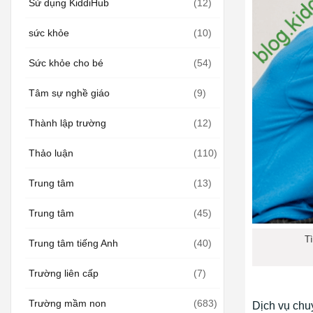
Sử dụng KiddiHub
(12)
sức khỏe
(10)
Sức khỏe cho bé
(54)
Tâm sự nghề giáo
(9)
Thành lập trường
(12)
Thảo luận
(110)
Trung tâm
(13)
Trung tâm
(45)
T
Trung tâm tiếng Anh
(40)
Trường liên cấp
(7)
Trường mầm non
(683)
Dịch vụ chu