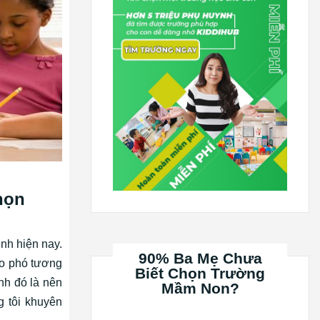
họn
nh hiện nay.
90% Ba Mẹ Chưa
ao phó tương
Biết Chọn Trường
nh đó là nên
Mầm Non?
g tôi khuyên