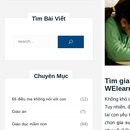
Tìm Bài Viết
Tìm kiếm cho:
Chuyên Mục
Tìm gia
WElear
Không khó đ
66 điều mẹ không nói với con
(12)
Tuy nhiên, 
Giáo án
(7)
lai con yêu
chọn
gia s
Giáo dục mầm non
(84)