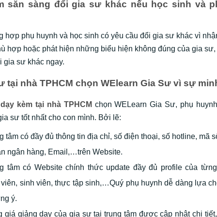
m sẵn sàng đổi gia sư khác nếu học sinh và 
g hợp phụ huynh và học sinh có yêu cầu đổi gia sư khác vì nhậ
ù hợp hoặc phát hiện những biểu hiện không đúng của gia sư, 
i gia sư khác ngay.
sư tại nhà TPHCM chọn
WElearn Gia Sư
vì sự min
 dạy kèm tại nhà TPHCM
chọn WELearn Gia Sư, phụ huynh
a sư tốt nhất cho con mình. Bởi lẽ:
g tâm có đầy đủ thông tin địa chỉ, số điện thoại, số hotline, mã số
n ngân hàng, Email,…trên Website.
g tâm có Website chính thức update đầy đủ profile của từng
 viên, sinh viên, thực tập sinh,…Quý phụ huynh dễ dàng lựa c
ng ý.
 giá giảng dạy của gia sư tại trung tâm được cập nhật chi tiết,