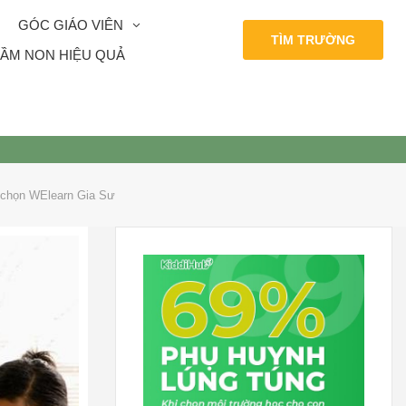
GÓC GIÁO VIÊN
TÌM TRƯỜNG
ẦM NON HIỆU QUẢ
 chọn WElearn Gia Sư