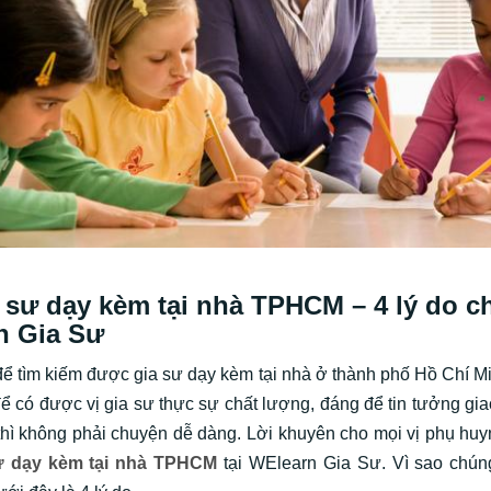
 sư dạy kèm tại nhà TPHCM – 4 lý do c
n Gia Sư
ể tìm kiếm được gia sư dạy kèm tại nhà ở thành phố Hồ Chí Mi
để có được vị gia sư thực sự chất lượng, đáng để tin tưởng gi
 thì không phải chuyện dễ dàng. Lời khuyên cho mọi vị phụ huy
ư dạy kèm tại nhà TPHCM
tại WElearn Gia Sư. Vì sao chún