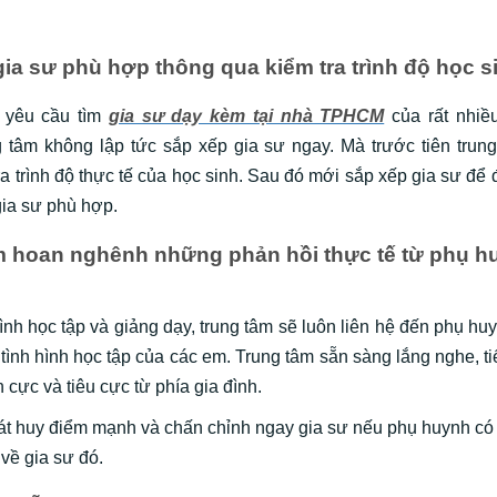
ia sư phù hợp thông qua kiểm tra trình độ học s
 yêu cầu tìm
gia sư dạy kèm tại nhà TPHCM
của rất nhiề
 tâm không lập tức sắp xếp gia sư ngay. Mà trước tiên trung
ra trình độ thực tế của học sinh. Sau đó mới sắp xếp gia sư để
gia sư phù hợp.
m hoan nghênh những phản hồi thực tế từ phụ h
ình học tập và giảng dạy, trung tâm sẽ luôn liên hệ đến phụ hu
tình hình học tập của các em. Trung tâm sẵn sàng lắng nghe, ti
h cực và tiêu cực từ phía gia đình.
át huy điểm mạnh và chấn chỉnh ngay gia sư nếu phụ huynh có
 về gia sư đó.