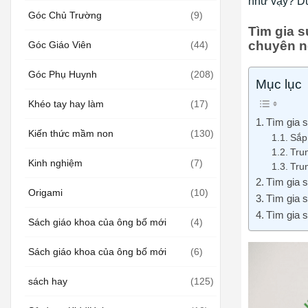
như vậy? Dư
Góc Chủ Trường
(9)
Tìm gia 
chuyên n
Góc Giáo Viên
(44)
Góc Phụ Huynh
(208)
Mục lục
Khéo tay hay làm
(17)
Tìm gia 
Kiến thức mầm non
(130)
Sắp 
Tru
Kinh nghiệm
(7)
Tru
Tìm gia 
Origami
(10)
Tìm gia 
Tìm gia 
Sách giáo khoa của ông bố mới
(4)
Sách giáo khoa của ông bố mới
(6)
sách hay
(125)