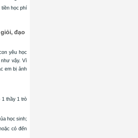
 tiền học phí
giỏi, đạo
 con yêu học
 như vậy. Vì
ác em bị ảnh
1 thầy 1 trò
ủa học sinh;
hoặc có đến