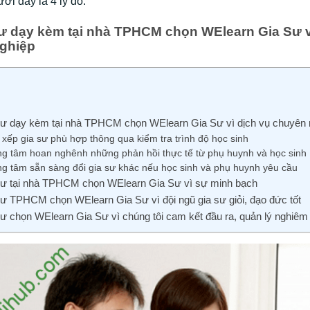
ới đây là 4 lý do.
sư dạy kèm tại nhà TPHCM chọn WElearn Gia Sư v
ghiệp
sư dạy kèm tại nhà TPHCM chọn WElearn Gia Sư vì dịch vụ chuyên 
xếp gia sư phù hợp thông qua kiểm tra trình độ học sinh
ng tâm hoan nghênh những phản hồi thực tế từ phụ huynh và học sinh
ng tâm sẵn sàng đổi gia sư khác nếu học sinh và phụ huynh yêu cầu
sư tại nhà TPHCM chọn WElearn Gia Sư vì sự minh bạch
sư TPHCM chọn WElearn Gia Sư vì đội ngũ gia sư giỏi, đạo đức tốt
sư chọn WElearn Gia Sư vì chúng tôi cam kết đầu ra, quản lý nghiêm