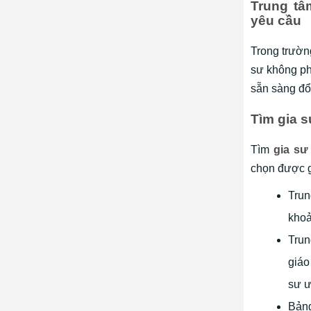
Trung tâ
yêu cầu
Trong trườn
sư không ph
sẵn sàng đổ
Tìm gia 
Tìm
gia sư
chọn được gi
Trun
khoả
Trun
giáo
sư ư
Bảng