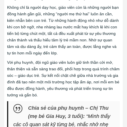
Không chỉ là người dạy học, giáo viên còn là những người bạn
đồng hành gần gũi, những “người mẹ thứ hai” luôn ân cần,
kiên nhẫn bên con trẻ. Từ những hành động nhỏ như dỗ dành
khi con bỡ ngỡ, nhẹ nhàng lau nước mắt hay khích lệ khi con
tiến bộ từng chút một, tất cả đều xuất phát từ sự yêu thương
chân thành và thấu hiểu tâm lý trẻ mầm non. Nhờ sự quan
tâm và dịu dàng ấy, trẻ cảm thấy an toàn, được lắng nghe và
tự tin hơn mỗi ngày đến lớp.
Với phụ huynh, đội ngũ giáo viên luôn giữ tinh thần cởi mở,
thân thiện và sẵn sàng trao đổi, phối hợp trong quá trình chăm
sóc – giáo dục trẻ. Sự kết nối chặt chẽ giữa nhà trường và gia
đình đã tạo nên một môi trường học tập ấm áp, nơi mỗi em bé
đều được đồng hành, yêu thương và phát triển trong sự tin
tưởng và gắn bó.
Chia sẻ của phụ huynh – Chị Thu
(mẹ bé Gia Huy, 3 tuổi):
“Mình thấy
các cô quan sát kỹ từng bé, nhắc nhở nhẹ