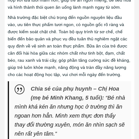
và hình thành thói quen ăn uống lành mạnh ngay từ sớm.
Nhà trường đặc biệt chú trọng đến nguồn nguyên liệu đầu
vào, ưu tiên thực phẩm tươi ngon, có nguồn gốc rõ ràng và
được kiểm soát chặt chẽ. Toàn bộ quy trình từ sơ chế, chế
biến đến bảo quản và phục vụ đều tuân thủ nghiêm ngặt các
quy định về vệ sinh an toàn thực phẩm. Bữa ăn của trẻ được
cân đối hài hòa giữa các nhóm chất như tinh bột, đạm, chất
béo, rau xanh và trái cây, góp phần tăng cường sức đề kháng,
giúp trẻ luôn khỏe mạnh, năng động và tràn đầy năng lượng
cho các hoạt động học tập, vui chơi mỗi ngày đến trường.
Chia sẻ của phụ huynh – Chị Hoa
(mẹ bé Minh Khang, 5 tuổi):
“Bé nhà
mình khá kén ăn nhưng học ở trường thì ăn
ngoan hơn hẳn. Mình xem thực đơn thấy
thay đổi thường xuyên, món ăn nhìn sạch sẽ
nên rất yên tâm.”