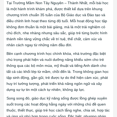
Tại Trường Mầm Non Tây Nguyên – Thành Nhất, mỗi bài học
là một hành trình khám phá, được thiết kế dựa trên khung
chương trình chuẩn 35 tuần của Bộ Giáo dục và Đào tạo và
điều chỉnh linh hoạt theo từng độ tuổi. Mỗi hoạt động học tập
không đơn thuần là một bài giảng, mà là một trải nghiệm có
chủ đích, nhẹ nhàng nhưng sâu sắc, giúp trẻ từng bước hình
thành nền tảng vững chắc về trí tuệ, thể chất, cảm xúc và
nhân cách ngay từ những năm đầu đời.
Bên cạnh chương trình học chính khóa, nhà trường đặc biệt
chú trọng phát hiện và nuôi dưỡng năng khiếu sớm cho trẻ
thông qua các bộ môn múa, mỹ thuật và tiếng Anh dành cho
tất cả các khối lớp từ mầm, chồi đến lá. Trong không gian học
tập sinh động, gần gũi, trẻ được tự do thể hiện cảm xúc, phát
huy trí tưởng tượng, phát triển khả năng ngôn ngữ và xây
dựng sự tự tin một cách tự nhiên, không áp lực.
Song song đó, giáo dục kỹ năng sống được lồng ghép xuyên
suốt trong các hoạt động hằng ngày với những chủ đề quen
thuộc, thiết thực, giúp trẻ học cách lắng nghe, chia sẻ, hợp tác
và ứng xử phù hợp trong cuộc sống. Đặc biệt, phương pháp