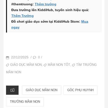
#themtruong:
Thêm trường
Đưa trường lên KiddiHub, tuyển sinh hiệu quả:
Thêm Trường
Đồ chơi giáo dục sớm tại KiddiHub Store:
Mua
ngay
POSTED
22/12/2025
0
/
/
ON
TAGS
,
,
GIÁO DỤC MẦM NON
MẦM NON TỐT
TÌM TRƯỜNG
MẦM NON
CATEGORIES
GIÁO DỤC MẦM NON
GÓC PHỤ HUYNH
TRƯỜNG MẦM NON