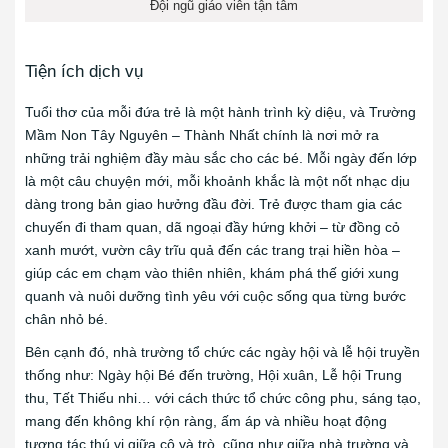
Đội ngũ giáo viên tận tâm
Tiện ích dịch vụ
Tuổi thơ của mỗi đứa trẻ là một hành trình kỳ diệu, và Trường
Mầm Non Tây Nguyên – Thành Nhất chính là nơi mở ra
những trải nghiệm đầy màu sắc cho các bé. Mỗi ngày đến lớp
là một câu chuyện mới, mỗi khoảnh khắc là một nốt nhạc dịu
dàng trong bản giao hưởng đầu đời. Trẻ được tham gia các
chuyến đi tham quan, dã ngoại đầy hứng khởi – từ đồng cỏ
xanh mướt, vườn cây trĩu quả đến các trang trại hiền hòa –
giúp các em chạm vào thiên nhiên, khám phá thế giới xung
quanh và nuôi dưỡng tình yêu với cuộc sống qua từng bước
chân nhỏ bé.
Bên cạnh đó, nhà trường tổ chức các ngày hội và lễ hội truyền
thống như: Ngày hội Bé đến trường, Hội xuân, Lễ hội Trung
thu, Tết Thiếu nhi… với cách thức tổ chức công phu, sáng tạo,
mang đến không khí rộn ràng, ấm áp và nhiều hoạt động
tương tác thú vị giữa cô và trò, cũng như giữa nhà trường và