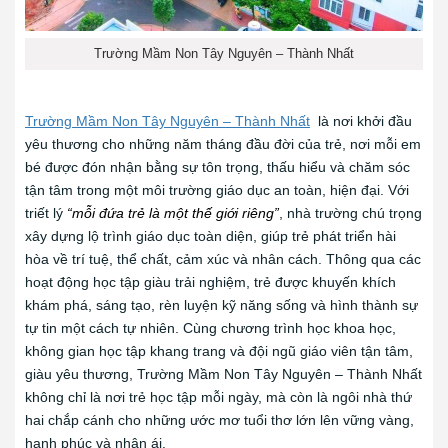
Trường Mầm Non Tây Nguyên – Thành Nhất
Trường Mầm Non Tây Nguyên – Thành Nhất
là nơi khởi đầu
yêu thương cho những năm tháng đầu đời của trẻ, nơi mỗi em
bé được đón nhận bằng sự tôn trọng, thấu hiểu và chăm sóc
tận tâm trong một môi trường giáo dục an toàn, hiện đại. Với
triết lý
“mỗi đứa trẻ là một thế giới riêng”
, nhà trường chú trọng
xây dựng lộ trình giáo dục toàn diện, giúp trẻ phát triển hài
hòa về trí tuệ, thể chất, cảm xúc và nhân cách. Thông qua các
hoạt động học tập giàu trải nghiệm, trẻ được khuyến khích
khám phá, sáng tạo, rèn luyện kỹ năng sống và hình thành sự
tự tin một cách tự nhiên. Cùng chương trình học khoa học,
không gian học tập khang trang và đội ngũ giáo viên tận tâm,
giàu yêu thương, Trường Mầm Non Tây Nguyên – Thành Nhất
không chỉ là nơi trẻ học tập mỗi ngày, mà còn là ngôi nhà thứ
hai chắp cánh cho những ước mơ tuổi thơ lớn lên vững vàng,
hạnh phúc và nhân ái.