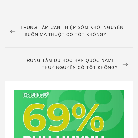
Điều
hướng
PREVIOUS
TRUNG TÂM CAN THIỆP SỚM KHÔI NGUYÊN
POST
– BUÔN MA THUỘT CÓ TỐT KHÔNG?
bài
viết
NEXT
TRUNG TÂM DU HỌC HÀN QUỐC NAMI –
POST
THUỶ NGUYÊN CÓ TỐT KHÔNG?