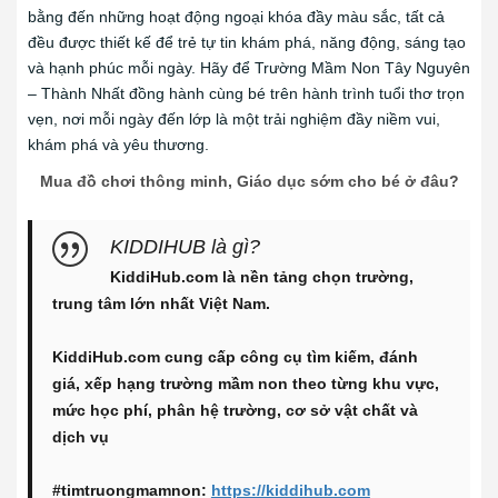
bằng đến những hoạt động ngoại khóa đầy màu sắc, tất cả
đều được thiết kế để trẻ tự tin khám phá, năng động, sáng tạo
và hạnh phúc mỗi ngày. Hãy để Trường Mầm Non Tây Nguyên
– Thành Nhất đồng hành cùng bé trên hành trình tuổi thơ trọn
vẹn, nơi mỗi ngày đến lớp là một trải nghiệm đầy niềm vui,
khám phá và yêu thương.
Mua đồ chơi thông minh, Giáo dục sớm cho bé ở đâu?
KIDDIHUB là gì?
KiddiHub.com là nền tảng chọn trường,
trung tâm lớn nhất Việt Nam.
KiddiHub.com cung cấp công cụ tìm kiếm, đánh
giá, xếp hạng trường mầm non theo từng khu vực,
mức học phí, phân hệ trường, cơ sở vật chất và
dịch vụ
#timtruongmamnon:
https://kiddihub.com