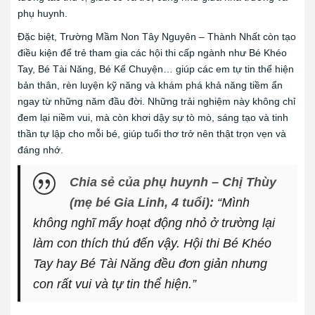
phụ huynh.
Đặc biệt, Trường Mầm Non Tây Nguyên – Thành Nhất còn tạo
điều kiện để trẻ tham gia các hội thi cấp ngành như Bé Khéo
Tay, Bé Tài Năng, Bé Kể Chuyện… giúp các em tự tin thể hiện
bản thân, rèn luyện kỹ năng và khám phá khả năng tiềm ẩn
ngay từ những năm đầu đời. Những trải nghiệm này không chỉ
đem lại niềm vui, mà còn khơi dậy sự tò mò, sáng tạo và tinh
thần tự lập cho mỗi bé, giúp tuổi thơ trở nên thật trọn vẹn và
đáng nhớ.
Chia sẻ của phụ huynh – Chị Thùy
(mẹ bé Gia Linh, 4 tuổi):
“Mình
không nghĩ mấy hoạt động nhỏ ở trường lại
làm con thích thú đến vậy. Hội thi Bé Khéo
Tay hay Bé Tài Năng đều đơn giản nhưng
con rất vui và tự tin thể hiện.”