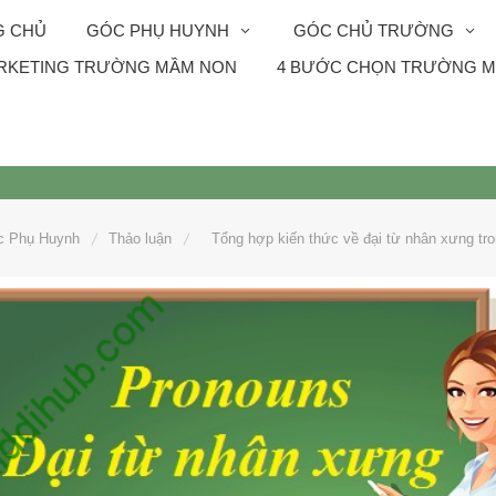
G CHỦ
GÓC PHỤ HUYNH
GÓC CHỦ TRƯỜNG
RKETING TRƯỜNG MẦM NON
4 BƯỚC CHỌN TRƯỜNG M
c Phụ Huynh
Thảo luận
Tổng hợp kiến thức về đại từ nhân xưng tro