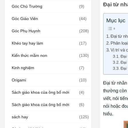
Đại từ nh
Góc Chủ Trường
(9)
Góc Giáo Viên
(44)
Mục lục
Góc Phụ Huynh
(208)
Đại từ nh
Phân loại
Khéo tay hay làm
(17)
Vị trí và
Kiến thức mầm non
(130)
Đại
Đại
Kinh nghiệm
(7)
Đại 
Origami
(10)
Đại từ nhân
thường còn 
Sách giáo khoa của ông bố mới
(4)
viết, nói ti
Sách giáo khoa của ông bố mới
(6)
nói hoặc đoạ
hiểu.
sách hay
(125)