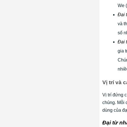
We (
Đại 
và t
số n
Đại 
gia 
Chún
nhiề
Vị trí và
Vị trí đứng 
chúng. Mỗi c
dùng của đạ
Đại từ n