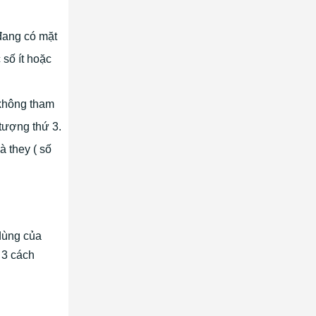
đang có mặt
 số ít hoặc
không tham
 tượng thứ 3.
à they ( số
 dùng của
 3 cách