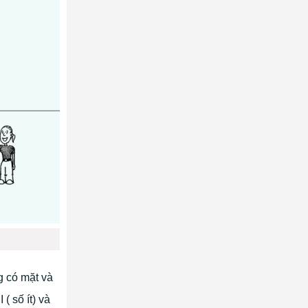
g có mặt và
( số ít) và