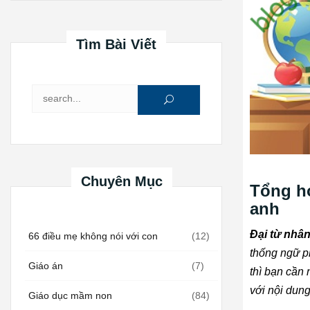
Tìm Bài Viết
Tìm kiếm cho:
Chuyên Mục
Tổng hợ
anh
Đại từ nhâ
66 điều mẹ không nói với con
(12)
thống ngữ ph
Giáo án
(7)
thì bạn cần 
với nội dun
Giáo dục mầm non
(84)