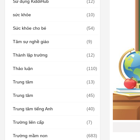
Sử dụng KiddiHub
(12)
sức khỏe
(10)
Sức khỏe cho bé
(54)
Tâm sự nghề giáo
(9)
Thành lập trường
(12)
Thảo luận
(110)
Trung tâm
(13)
Trung tâm
(45)
Trung tâm tiếng Anh
(40)
Trường liên cấp
(7)
Trường mầm non
(683)