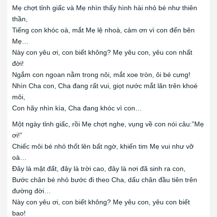
Mẹ chợt tỉnh giấc và Mẹ nhìn thấy hình hài nhỏ bé như thiên
thần,
Tiếng con khóc oà, mắt Mẹ lệ nhoà, cảm ơn vì con đến bên
Mẹ…
Này con yêu ơi, con biết không? Mẹ yêu con, yêu con nhất
đời!
Ngắm con ngoan nằm trong nôi, mắt xoe tròn, ôi bé cưng!
Nhìn Cha con, Cha đang rất vui, giọt nước mắt lăn trên khoé
môi,
Con hãy nhìn kìa, Cha đang khóc vì con…
Một ngày tỉnh giấc, rồi Mẹ chợt nghe, vụng về con nói câu:”Mẹ
ơi!”
Chiếc môi bé nhỏ thốt lên bất ngờ, khiến tim Mẹ vui như vỡ
oà…
Đây là mặt đất, đây là trời cao, đây là nơi đã sinh ra con,
Bước chân bé nhỏ bước đi theo Cha, dấu chân đầu tiên trên
đường đời…
Này con yêu ơi, con biết không? Mẹ yêu con, yêu con biết
bao!