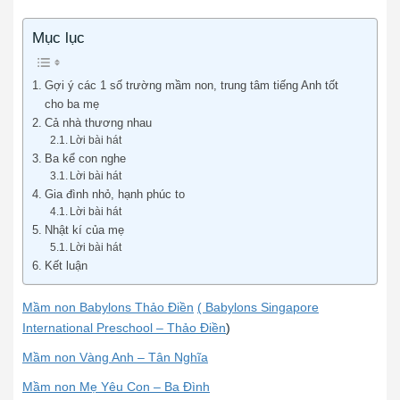
Mục lục
Gợi ý các 1 số trường mầm non, trung tâm tiếng Anh tốt
cho ba mẹ
Cả nhà thương nhau
Lời bài hát
Ba kể con nghe
Lời bài hát
Gia đình nhỏ, hạnh phúc to
Lời bài hát
Nhật kí của mẹ
Lời bài hát
Kết luận
Mầm non Babylons Thảo Điền
( Babylons Singapore
International Preschool – Thảo Điền
)
Mầm non Vàng Anh – Tân Nghĩa
Mầm non Mẹ Yêu Con – Ba Đình