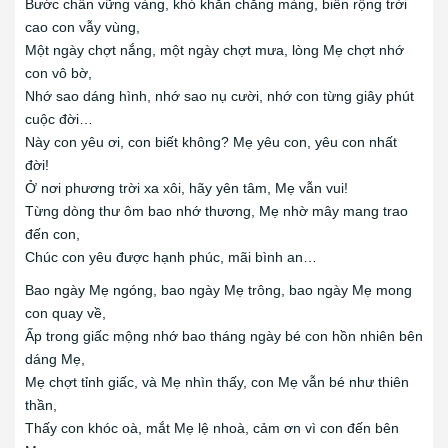
Bước chân vững vàng, khó khăn chẳng màng, biển rộng trời
cao con vẫy vùng,
Một ngày chợt nắng, một ngày chợt mưa, lòng Mẹ chợt nhớ
con vô bờ,
Nhớ sao dáng hình, nhớ sao nụ cười, nhớ con từng giây phút
cuộc đời…
Này con yêu ơi, con biết không? Mẹ yêu con, yêu con nhất
đời!
Ở nơi phương trời xa xôi, hãy yên tâm, Mẹ vẫn vui!
Từng dòng thư ôm bao nhớ thương, Mẹ nhờ mây mang trao
đến con,
Chúc con yêu được hạnh phúc, mãi bình an…
Bao ngày Mẹ ngóng, bao ngày Mẹ trông, bao ngày Mẹ mong
con quay về,
Ấp trong giấc mộng nhớ bao tháng ngày bé con hồn nhiên bên
dáng Mẹ,
Mẹ chợt tỉnh giấc, và Mẹ nhìn thấy, con Mẹ vẫn bé như thiên
thần,
Thấy con khóc oà, mắt Mẹ lệ nhoà, cảm ơn vì con đến bên