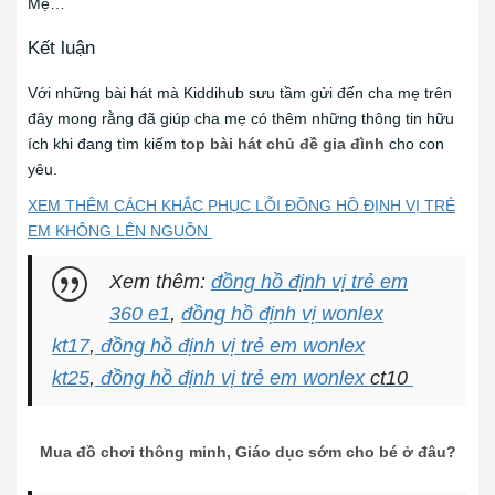
Mẹ…
Kết luận
Với những bài hát mà Kiddihub sưu tầm gửi đến cha mẹ trên
đây mong rằng đã giúp cha mẹ có thêm những thông tin hữu
ích khi đang tìm kiếm t
op bài hát chủ đề gia đình
cho con
yêu.
XEM THÊM CÁCH KHẮC PHỤC LỖI ĐỒNG HỒ ĐỊNH VỊ TRẺ
EM KHÔNG LÊN NGUỒN
Xem thêm:
đồng hồ định vị trẻ em
360 e1
,
đồng hồ định vị wonlex
kt17
,
đồng hồ định vị trẻ em wonlex
kt25
,
đồng hồ định vị trẻ em wonlex
ct10
Mua đồ chơi thông minh, Giáo dục sớm cho bé ở đâu?