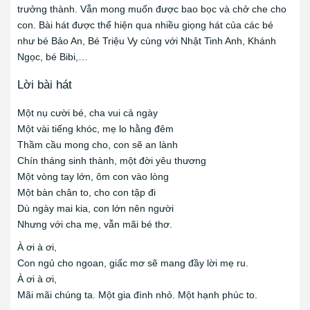
trưởng thành. Vẫn mong muốn được bao bọc và chở che cho
con. Bài hát được thể hiện qua nhiều giọng hát của các bé
như bé Bảo An, Bé Triệu Vy cùng với Nhật Tinh Anh, Khánh
Ngọc, bé Bibi,…
Lời bài hát
Một nụ cười bé, cha vui cả ngày
Một vài tiếng khóc, mẹ lo hằng đêm
Thầm cầu mong cho, con sẽ an lành
Chín tháng sinh thành, một đời yêu thương
Một vòng tay lớn, ôm con vào lòng
Một bàn chân to, cho con tập đi
Dù ngày mai kia, con lớn nên người
Nhưng với cha mẹ, vẫn mãi bé thơ.
À ơi à ơi,
Con ngủ cho ngoan, giấc mơ sẽ mang đầy lời mẹ ru.
À ơi à ơi,
Mãi mãi chúng ta. Một gia đình nhỏ. Một hạnh phúc to.