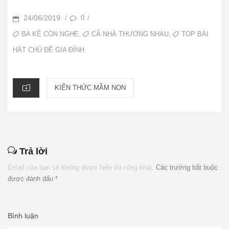
POSTED
24/06/2019
0
/
/
ON
TAGS
,
,
BA KỂ CON NGHE
CẢ NHÀ THƯƠNG NHAU
TOP BÀI
HÁT CHỦ ĐỀ GIA ĐÌNH
CATEGORIES
KIẾN THỨC MẦM NON
Trả lời
Email của bạn sẽ không được hiển thị công khai.
Các trường bắt buộc
được đánh dấu
*
Bình luận