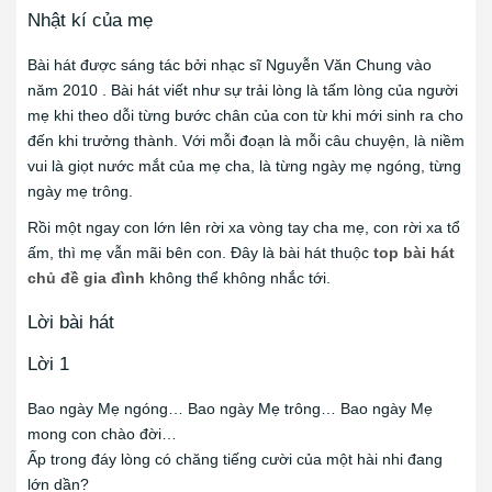
Nhật kí của mẹ
Bài hát được sáng tác bởi nhạc sĩ Nguyễn Văn Chung vào
năm 2010 . Bài hát viết như sự trải lòng là tấm lòng của người
mẹ khi theo dỗi từng bước chân của con từ khi mới sinh ra cho
đến khi trưởng thành. Với mỗi đoạn là mỗi câu chuyện, là niềm
vui là giọt nước mắt của mẹ cha, là từng ngày mẹ ngóng, từng
ngày mẹ trông.
Rồi một ngay con lớn lên rời xa vòng tay cha mẹ, con rời xa tổ
ấm, thì mẹ vẫn mãi bên con. Đây là bài hát thuộc
top bài hát
chủ đề gia đình
không thể không nhắc tới.
Lời bài hát
Lời 1
Bao ngày Mẹ ngóng… Bao ngày Mẹ trông… Bao ngày Mẹ
mong con chào đời…
Ấp trong đáy lòng có chăng tiếng cười của một hài nhi đang
lớn dần?