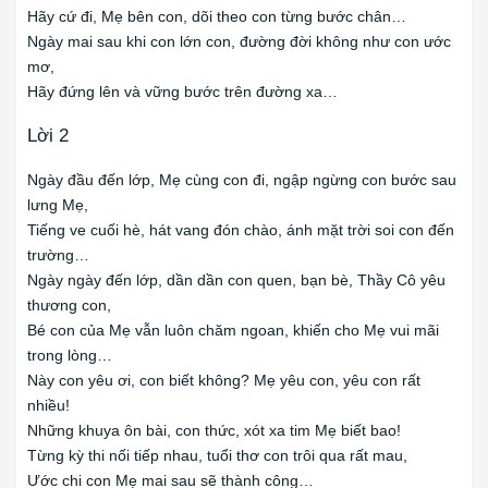
Hãy cứ đi, Mẹ bên con, dõi theo con từng bước chân…
Ngày mai sau khi con lớn con, đường đời không như con ước
mơ,
Hãy đứng lên và vững bước trên đường xa…
Lời 2
Ngày đầu đến lớp, Mẹ cùng con đi, ngập ngừng con bước sau
lưng Mẹ,
Tiếng ve cuối hè, hát vang đón chào, ánh mặt trời soi con đến
trường…
Ngày ngày đến lớp, dần dần con quen, bạn bè, Thầy Cô yêu
thương con,
Bé con của Mẹ vẫn luôn chăm ngoan, khiến cho Mẹ vui mãi
trong lòng…
Này con yêu ơi, con biết không? Mẹ yêu con, yêu con rất
nhiều!
Những khuya ôn bài, con thức, xót xa tim Mẹ biết bao!
Từng kỳ thi nối tiếp nhau, tuổi thơ con trôi qua rất mau,
Ước chi con Mẹ mai sau sẽ thành công…