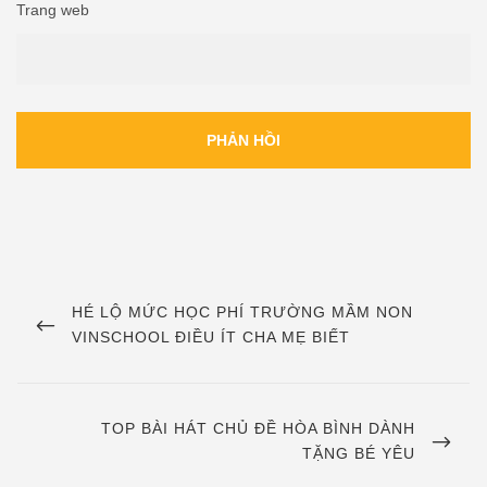
Trang web
Điều
hướng
PREVIOUS
HÉ LỘ MỨC HỌC PHÍ TRƯỜNG MẦM NON
POST
VINSCHOOL ĐIỀU ÍT CHA MẸ BIẾT
bài
viết
NEXT
TOP BÀI HÁT CHỦ ĐỀ HÒA BÌNH DÀNH
POST
TẶNG BÉ YÊU