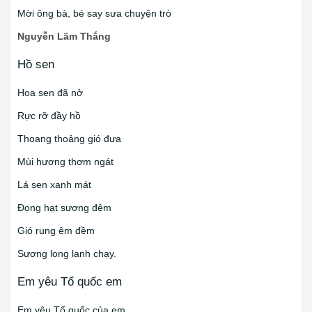
Mời ông bà, bé say sưa chuyện trò
Nguyễn Lãm Thắng
Hồ sen
Hoa sen đã nở
Rực rỡ đầy hồ
Thoang thoảng gió đưa
Mùi hương thơm ngát
Lá sen xanh mát
Đọng hạt sương đêm
Gió rung êm đềm
Sương long lanh chạy.
Em yêu Tổ quốc em
Em yêu Tổ quốc của em