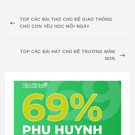
Điều
hướng
PREVIOUS
TOP CÁC BÀI THƠ CHỦ ĐỀ GIAO THÔNG
POST
CHO CON YÊU HỌC MỖI NGÀY
bài
viết
NEXT
TOP CÁC BÀI HÁT CHỦ ĐỀ TRƯỜNG MẦM
POST
NON