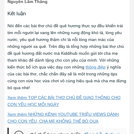
Nguyễn Lãm Thắng
Kết luận
Nói đến các bài thơ chủ đề quê hương thực sự đều khiến trái
tim mỗi người lại vang lên những rung động khó tả, lòng yêu
nước, yêu quê hương thậm chí là nỗi lòng man mác của
những người xa quê. Trên đây là tổng hợp những bài thơ chủ
đề quê hương đất nước mà Kiddihub muốn gửi tới cha mẹ
tham khảo để dành tặng cho con yêu của mình. Với những
kiến thức bổ ích qua việc dạy con những
thông điệp
ý nghĩa
của các bài thơ, chắc chắn đây sẽ là một trong những tips
cùng con vừa học vừa chơi vô cùng hiệu quả mà cha mẹ đừng
bỏ qua nhé!
Xem thêm TOP CÁC BÀI THƠ CHỦ ĐỀ GIAO THÔNG CHO
CON YÊU HỌC MỖI NGÀY
Xem thêm NHỮNG KÊNH YOUTUBE TRIỆU VIEWS DÀNH
CHO CON YÊU, CHA MẸ KHÔNG THỂ BỎ QUA