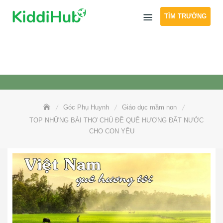
Skip
TÌM TRƯỜNG
to
content
Góc Phụ Huynh
Giáo dục mầm non
TOP NHỮNG BÀI THƠ CHỦ ĐỀ QUÊ HƯƠNG ĐẤT NƯỚC
CHO CON YÊU