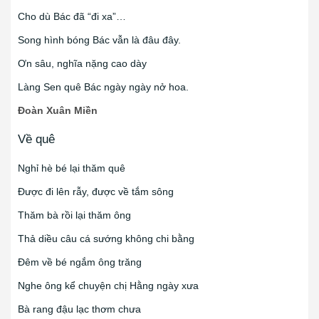
Cho dù Bác đã “đi xa”…
Song hình bóng Bác vẫn là đâu đây.
Ơn sâu, nghĩa nặng cao dày
Làng Sen quê Bác ngày ngày nở hoa.
Đoàn Xuân Miền
Về quê
Nghỉ hè bé lại thăm quê
Được đi lên rẫy, được về tắm sông
Thăm bà rồi lại thăm ông
Thả diều câu cá sướng không chi bằng
Đêm về bé ngắm ông trăng
Nghe ông kể chuyện chị Hằng ngày xưa
Bà rang đậu lạc thơm chưa