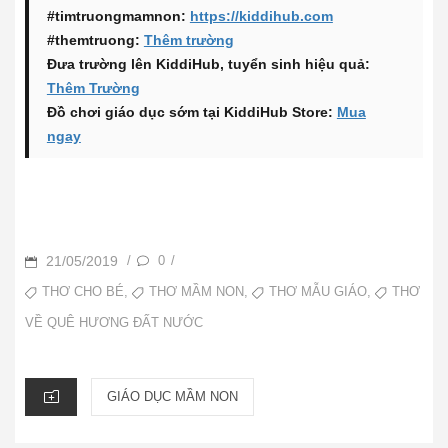
#timtruongmamnon:
https://kiddihub.com
#themtruong:
Thêm trường
Đưa trường lên KiddiHub, tuyển sinh hiệu quả:
Thêm Trường
Đồ chơi giáo dục sớm tại KiddiHub Store:
Mua
ngay
POSTED
21/05/2019
0
/
/
ON
TAGS
,
,
,
THƠ CHO BÉ
THƠ MẦM NON
THƠ MẪU GIÁO
THƠ
VỀ QUÊ HƯƠNG ĐẤT NƯỚC
CATEGORIES
GIÁO DỤC MẦM NON