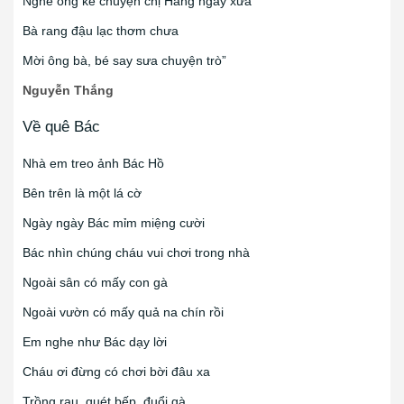
Nghe ông kể chuyện chị Hằng ngày xưa
Bà rang đậu lạc thơm chưa
Mời ông bà, bé say sưa chuyện trò”
Nguyễn Thắng
Về quê Bác
Nhà em treo ảnh Bác Hồ
Bên trên là một lá cờ
Ngày ngày Bác mỉm miệng cười
Bác nhìn chúng cháu vui chơi trong nhà
Ngoài sân có mấy con gà
Ngoài vườn có mấy quả na chín rồi
Em nghe như Bác dạy lời
Cháu ơi đừng có chơi bời đâu xa
Trồng rau, quét bếp, đuổi gà