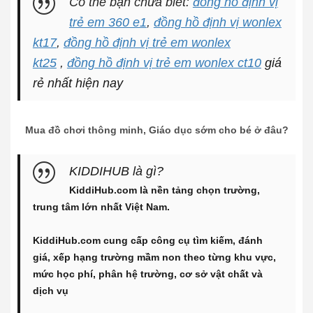
Có thể bạn chưa biết:
đồng hồ định vị
trẻ em 360 e1
,
đồng hồ định vị wonlex
kt17
,
đồng hồ định vị trẻ em wonlex
kt25
,
đồng hồ định vị trẻ em wonlex ct10
giá
rẻ nhất hiện nay
Mua đồ chơi thông minh, Giáo dục sớm cho bé ở đâu?
KIDDIHUB là gì?
KiddiHub.com là nền tảng chọn trường,
trung tâm lớn nhất Việt Nam.
KiddiHub.com cung cấp công cụ tìm kiếm, đánh
giá, xếp hạng trường mầm non theo từng khu vực,
mức học phí, phân hệ trường, cơ sở vật chất và
dịch vụ