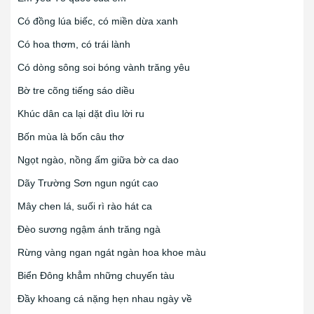
Có đồng lúa biếc, có miền dừa xanh
Có hoa thơm, có trái lành
Có dòng sông soi bóng vành trăng yêu
Bờ tre cõng tiếng sáo diều
Khúc dân ca lại dặt dìu lời ru
Bốn mùa là bốn câu thơ
Ngọt ngào, nồng ấm giữa bờ ca dao
Dãy Trường Sơn ngun ngút cao
Mây chen lá, suối rì rào hát ca
Đèo sương ngậm ánh trăng ngà
Rừng vàng ngan ngát ngàn hoa khoe màu
Biển Đông khẳm những chuyến tàu
Đầy khoang cá nặng hẹn nhau ngày về