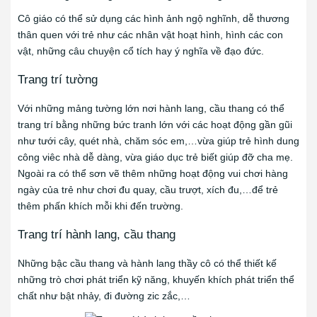
Cô giáo có thể sử dụng các hình ảnh ngộ nghĩnh, dễ thương
thân quen với trẻ như các nhân vật hoạt hình, hình các con
vật, những câu chuyện cổ tích hay ý nghĩa về đạo đức.
Trang trí tường
Với những mảng tường lớn nơi hành lang, cầu thang có thể
trang trí bằng những bức tranh lớn với các hoạt động gần gũi
như tưới cây, quét nhà, chăm sóc em,…vừa giúp trẻ hình dung
công viêc nhà dễ dàng, vừa giáo dục trẻ biết giúp đỡ cha mẹ.
Ngoài ra có thể sơn vẽ thêm những hoạt động vui chơi hàng
ngày của trẻ như chơi đu quay, cầu trượt, xích đu,…để trẻ
thêm phấn khích mỗi khi đến trường.
Trang trí hành lang, cầu thang
Những bậc cầu thang và hành lang thầy cô có thể thiết kế
những trò chơi phát triển kỹ năng, khuyến khích phát triển thể
chất như bật nhảy, đi đường zic zắc,…