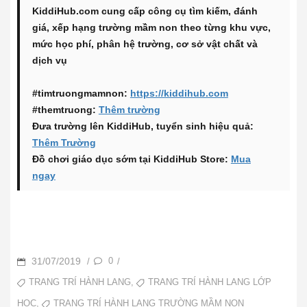
KiddiHub.com cung cấp công cụ tìm kiếm, đánh
giá, xếp hạng trường mầm non theo từng khu vực,
mức học phí, phân hệ trường, cơ sở vật chất và
dịch vụ
#timtruongmamnon:
https://kiddihub.com
#themtruong:
Thêm trường
Đưa trường lên KiddiHub, tuyển sinh hiệu quả:
Thêm Trường
Đồ chơi giáo dục sớm tại KiddiHub Store:
Mua
ngay
POSTED
31/07/2019
0
/
/
ON
TAGS
,
TRANG TRÍ HÀNH LANG
TRANG TRÍ HÀNH LANG LỚP
,
TRANG TRÍ HÀNH LANG TRƯỜNG MẦM NON
HỌC