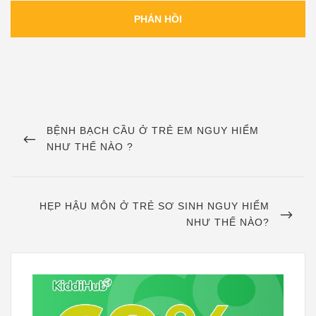
Điều
hướng
PREVIOUS
BỆNH BẠCH CẦU Ở TRẺ EM NGUY HIỂM
POST
NHƯ THẾ NÀO ?
bài
viết
NEXT
HẸP HẬU MÔN Ở TRẺ SƠ SINH NGUY HIỂM
POST
NHƯ THẾ NÀO?