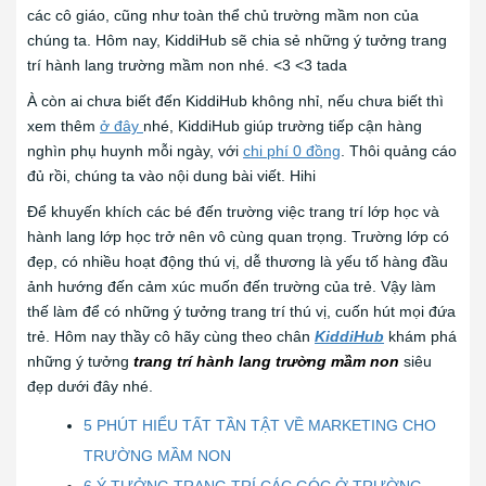
các cô giáo, cũng như toàn thể chủ trường mầm non của
chúng ta. Hôm nay, KiddiHub sẽ chia sẻ những ý tưởng trang
trí hành lang trường mầm non nhé. <3 <3 tada
À còn ai chưa biết đến KiddiHub không nhỉ, nếu chưa biết thì
xem thêm
ở đây
nhé, KiddiHub giúp trường tiếp cận hàng
nghìn phụ huynh mỗi ngày, với
chi phí 0 đồng
. Thôi quảng cáo
đủ rồi, chúng ta vào nội dung bài viết. Hihi
Để khuyến khích các bé đến trường việc trang trí lớp học và
hành lang lớp học trở nên vô cùng quan trọng. Trường lớp có
đẹp, có nhiều hoạt động thú vị, dễ thương là yếu tố hàng đầu
ảnh hướng đến cảm xúc muốn đến trường của trẻ. Vậy làm
thế làm để có những ý tưởng trang trí thú vị, cuốn hút mọi đứa
trẻ. Hôm nay thầy cô hãy cùng theo chân
KiddiHub
khám phá
những ý tưởng
trang trí hành lang trường mầm non
siêu
đẹp dưới đây nhé.
5 PHÚT HIỂU TẤT TẦN TẬT VỀ MARKETING CHO
TRƯỜNG MẦM NON
6 Ý TƯỞNG TRANG TRÍ CÁC GÓC Ở TRƯỜNG