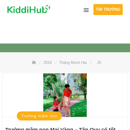
Skip
TÌM TRƯỜNG
to
content
2019
Tháng Mười Hai
25
Trường mầm non
Trường mầm non Mai Vàng – Tân Quy có tốt