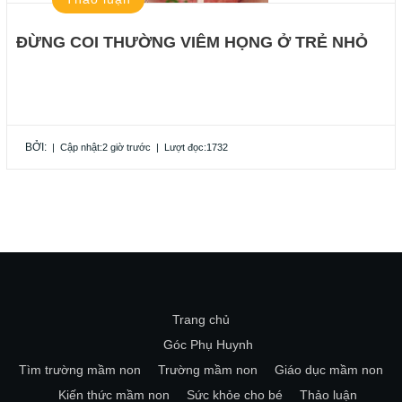
ĐỪNG COI THƯỜNG VIÊM HỌNG Ở TRẺ NHỎ
BỞI:
|
Cập nhật:2 giờ trước
|
Lượt đọc:1732
Trang chủ
Góc Phụ Huynh
Tìm trường mầm non
Trường mầm non
Giáo dục mầm non
Kiến thức mầm non
Sức khỏe cho bé
Thảo luận