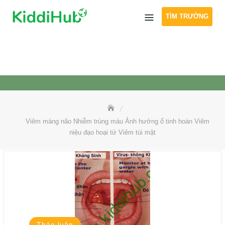
Skip
TÌM TRƯỜNG
to
content
Viêm màng não Nhiễm trùng máu Ảnh hưởng ổ tinh hoàn Viêm
niệu đạo hoại tử Viêm túi mật
Thảo luận