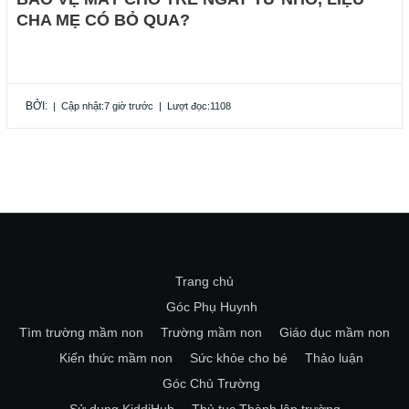
CHA MẸ CÓ BỎ QUA?
BỞI:
|
Cập nhật:7 giờ trước
|
Lượt đọc:1108
Trang chủ
Góc Phụ Huynh
Tìm trường mầm non
Trường mầm non
Giáo dục mầm non
Kiến thức mầm non
Sức khỏe cho bé
Thảo luận
Góc Chủ Trường