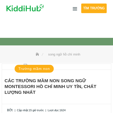
Skip
TÌM TRƯỜNG
to
content
song ngữ hồ chí minh
Trường mầm non
CÁC TRƯỜNG MẦM NON SONG NGỮ
MONTESSORI HỒ CHÍ MINH UY TÍN, CHẤT
LƯỢNG NHẤT
BỞI:
|
Cập nhật:15 giờ trước
|
Lượt đọc:1624