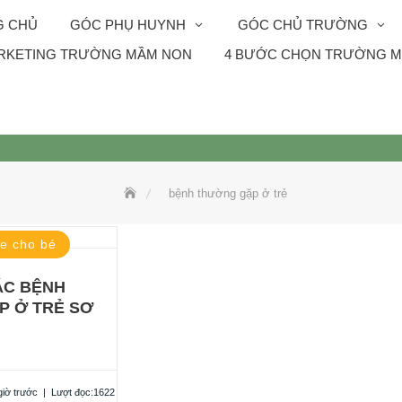
G CHỦ
GÓC PHỤ HUYNH
GÓC CHỦ TRƯỜNG
RKETING TRƯỜNG MẦM NON
4 BƯỚC CHỌN TRƯỜNG M
bệnh thường gặp ở trẻ
e cho bé
ÁC BỆNH
P Ở TRẺ SƠ
giờ trước
|
Lượt đọc:1622