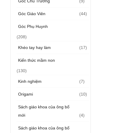
Góc Chủ Trường
(9)
Góc Giáo Viên
(44)
Góc Phụ Huynh
(208)
Khéo tay hay làm
(17)
Kiến thức mầm non
(130)
Kinh nghiệm
(7)
Origami
(10)
Sách giáo khoa của ông bố
mới
(4)
Sách giáo khoa của ông bố