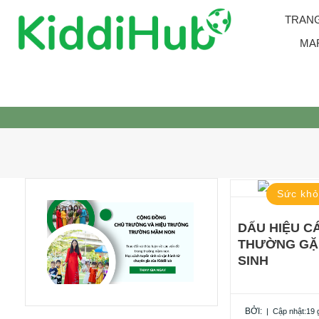
Skip
TRAN
to
content
MA
Sức khỏ
DẤU HIỆU C
THƯỜNG GẶ
SINH
BỞI:
|
Cập nhật:19 