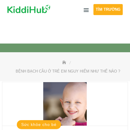
Skip
TÌM TRƯỜNG
to
content
BỆNH BẠCH CẦU Ở TRẺ EM NGUY HIỂM NHƯ THẾ NÀO ?
Sức khỏe cho bé