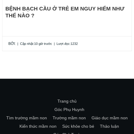
BỆNH BẠCH CẦU Ở TRẺ EM NGUY HIỂM NHƯ
THẾ NÀO ?
BỞI:
|
Cập nhật:10 giờ trước
|
Lượt đọc:1232
Trang chủ
Góc Phụ Huynh
Tìm trường mầm non
Trường mầm non
Giáo dục mầm non
Kiến thức mầm non
Sức khỏe cho bé
Thảo luận