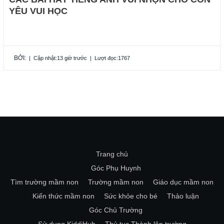
YÊU VUI HỌC
BỞI:
|
Cập nhật:13 giờ trước
|
Lượt đọc:1767
Trang chủ
Góc Phụ Huynh
Tìm trường mầm non
Trường mầm non
Giáo dục mầm non
Kiến thức mầm non
Sức khỏe cho bé
Thảo luận
Góc Chủ Trường