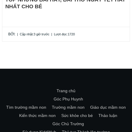
NHẤT CHO BÉ
BỞI:
|
Cập nhật:3 giờ trước
|
Lượt đọc:1720
Trang chủ
Góc Phụ Huynh
Tìm trường mầm non
Trường mầm non
Giáo dục mầm non
Kiến thức mầm non
Sức khỏe cho bé
Thảo luận
Góc Chủ Trường