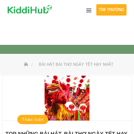
Skip
TÌM TRƯỜNG
to
content
BÀI HÁT BÀI THƠ NGÀY TẾT HAY NHẤT
Thảo luận
TOP NHỮNG BÀI HÁT, BÀI THƠ NGÀY TẾT HAY