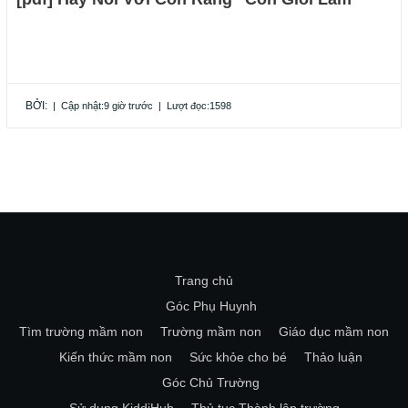
BỞI:
|
Cập nhật:9 giờ trước
|
Lượt đọc:1598
Trang chủ
Góc Phụ Huynh
Tìm trường mầm non
Trường mầm non
Giáo dục mầm non
Kiến thức mầm non
Sức khỏe cho bé
Thảo luận
Góc Chủ Trường