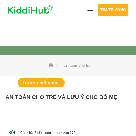
Skip
TÌM TRƯỜNG
to
content
an toàn cho trẻ
Trường mầm non
AN TOÀN CHO TRẺ VÀ LƯU Ý CHO BỐ MẸ
BỞI:
|
Cập nhật:3 giờ trước
|
Lượt đọc:1721