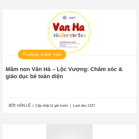
Trường mầm non
Mầm non Vân Hà – Lộc Vượng: Chăm sóc &
giáo dục bé toàn diện
BỞI:
HÂN LÊ
|
Cập nhật:11 giờ trước
|
Lượt đọc:1337