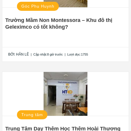
Góc Phụ Huynh
Trường Mầm Non Montessora – Khu đô thị
Geleximco có tốt không?
BỞI:
HÂN LÊ
|
Cập nhật:8 giờ trước
|
Lượt đọc:1755
Trung tâm
Trung Tâm Dạy Thêm Học Thêm Hoài Thương