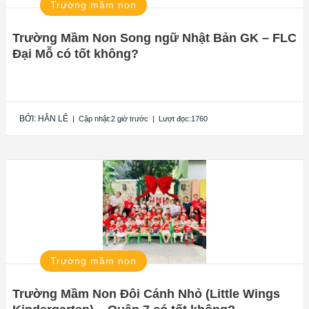
Trường mầm non
Trường Mầm Non Song ngữ Nhật Bản GK – FLC
Đại Mỗ có tốt không?
BỞI:
HÂN LÊ
|
Cập nhật:2 giờ trước
|
Lượt đọc:1760
Trường mầm non
Trường Mầm Non Đôi Cánh Nhỏ (Little Wings