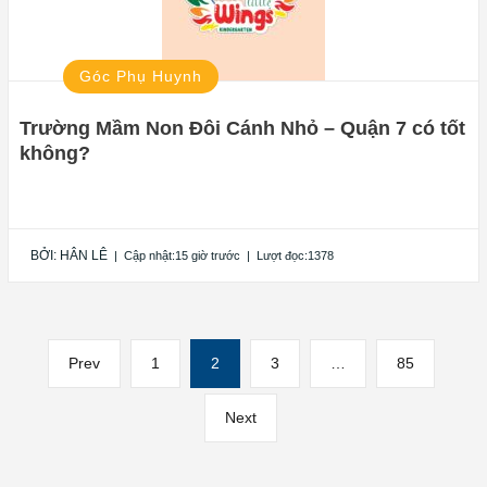
Góc Phụ Huynh
Trường Mầm Non Đôi Cánh Nhỏ – Quận 7 có tốt
không?
BỞI:
HÂN LÊ
|
Cập nhật:15 giờ trước
|
Lượt đọc:1378
Điều
Previous
Page
Page
Page
Page
Prev
1
2
3
…
85
hướng
page
Next
Next
bài
page
viết