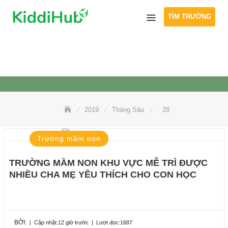
Skip
TÌM TRƯỜNG
to
content
2019
Tháng Sáu
28
Trường mầm non
TRƯỜNG MẦM NON KHU VỰC MỄ TRÌ ĐƯỢC
NHIỀU CHA MẸ YÊU THÍCH CHO CON HỌC
BỞI:
|
Cập nhật:12 giờ trước
|
Lượt đọc:1687