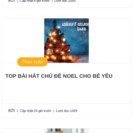
BỞI:
|
Cập nhật:8 giờ trước
|
Lượt đọc:1059
Thảo luận
TOP BÀI HÁT CHỦ ĐỀ NOEL CHO BÉ YÊU
BỞI:
|
Cập nhật:15 giờ trước
|
Lượt đọc:1429