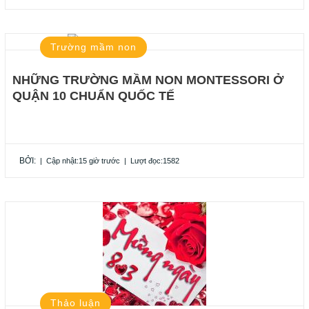
Trường mầm non
NHỮNG TRƯỜNG MẦM NON MONTESSORI Ở
QUẬN 10 CHUẨN QUỐC TẾ
BỞI:
|
Cập nhật:15 giờ trước
|
Lượt đọc:1582
Thảo luận