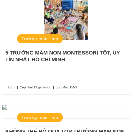
Trường mầm non
5 TRƯỜNG MẦM NON MONTESSORI TỐT, UY
TÍN NHẤT HỒ CHÍ MINH
BỞI:
|
Cập nhật:19 giờ trước
|
Lượt đọc:1558
Trường mầm non
KHÔNG THỂ BỎ QUA TOP TRƯỜNG MẦM NON